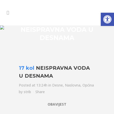
Open
NEISPRAVNA VODA U
DESNAMA
17 kol
NEISPRAVNA VODA
U DESNAMA
Posted at 13:24h
in
Desne
,
Naslovna
,
Općina
by
strib
Share
OBAVIJEST