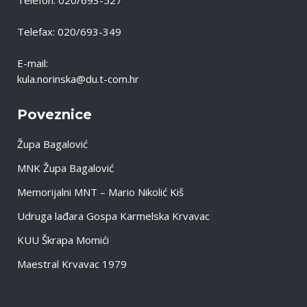
Telefon: 020/693-527
Telefax: 020/693-349
E-mail:
kula.norinska@du.t-com.hr
Poveznice
Župa Bagalović
MNK Župa Bagalović
Memorijalni MNT – Mario Nikolić Kiš
Udruga lađara Gospa Karmelska Krvavac
KUU Škrapa Momići
Maestral Krvavac 1979