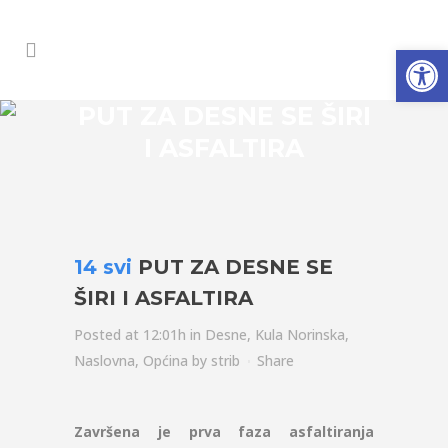
Open
PUT ZA DESNE SE ŠIRI
I ASFALTIRA
14 svi
PUT ZA DESNE SE
ŠIRI I ASFALTIRA
Posted at 12:01h
in
Desne
,
Kula Norinska
,
Naslovna
,
Općina
by
strib
Share
Završena je prva faza asfaltiranja