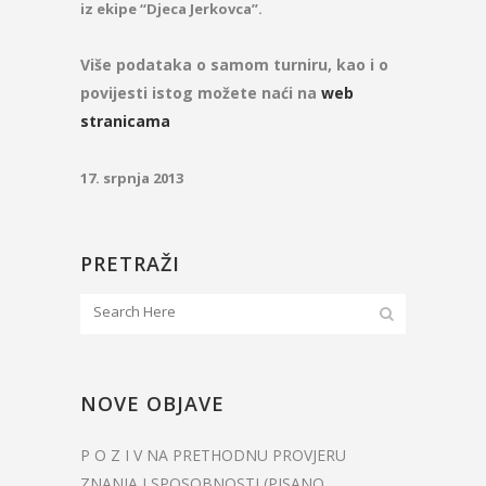
iz ekipe “Djeca Jerkovca”.
Više podataka o samom turniru, kao i o
povijesti istog možete naći na
web
stranicama
17. srpnja 2013
PRETRAŽI
NOVE OBJAVE
P O Z I V NA PRETHODNU PROVJERU
ZNANJA I SPOSOBNOSTI (PISANO