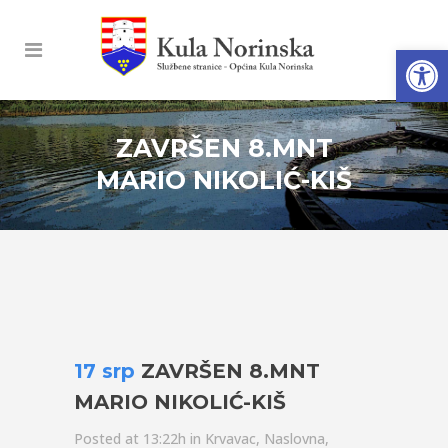
Open
ZAVRŠEN 8.MNT
MARIO NIKOLIĆ-KIŠ
17 srp
ZAVRŠEN 8.MNT
MARIO NIKOLIĆ-KIŠ
Posted at 13:22h
in
Krvavac
,
Naslovna
,