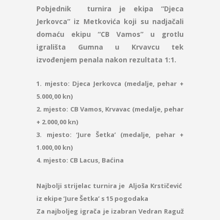
Pobjednik turnira je ekipa “Djeca
Jerkovca” iz Metkovića koji su nadjačali
domaću ekipu “CB Vamos” u grotlu
igrališta Gumna u Krvavcu tek
izvođenjem penala nakon rezultata 1:1.
1. mjesto: Djeca Jerkovca (medalje, pehar +
5.000,00 kn)
2. mjesto: CB Vamos, Krvavac (medalje, pehar
+ 2.000,00 kn)
3. mjesto: ‘Jure Šetka’ (medalje, pehar +
1.000,00 kn)
4. mjesto: CB Lacus, Baćina
Najbolji strijelac turnira je Aljoša Krstičević
iz ekipe ‘Jure Šetka’ s 15 pogodaka
Za najboljeg igrača je izabran Vedran Raguž