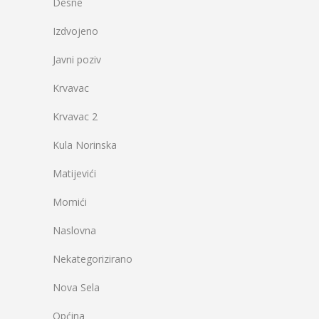
Desne
Izdvojeno
Javni poziv
Krvavac
Krvavac 2
Kula Norinska
Matijevići
Momići
Naslovna
Nekategorizirano
Nova Sela
Općina