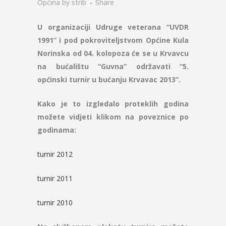
Općina
by
strib
Share
U organizaciji Udruge veterana “UVDR
1991” i pod pokroviteljstvom Općine Kula
Norinska od 04. kolopoza će se u Krvavcu
na bućalištu “Guvna” održavati “5.
općinski turnir u bućanju Krvavac 2013”.
Kako je to izgledalo proteklih godina
možete vidjeti klikom na poveznice po
godinama:
turnir 2012
turnir 2011
turnir 2010