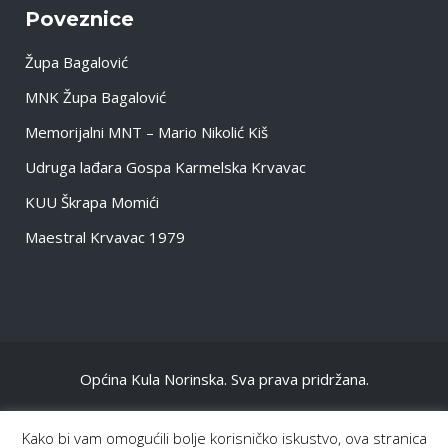
Poveznice
Župa Bagalović
MNK Župa Bagalović
Memorijalni MNT – Mario Nikolić Kiš
Udruga lađara Gospa Karmelska Krvavac
KUU Škrapa Momići
Maestral Krvavac 1979
Općina Kula Norinska. Sva prava pridržana.
NASLOVNA
Kako bi vam omogućili bolje korisničko iskustvo, ova stranica