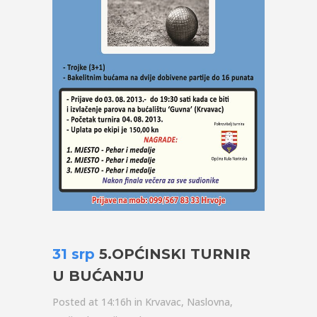
31 srp
5.OPĆINSKI TURNIR
U BUĆANJU
Posted at 14:16h
in
Krvavac
,
Naslovna
,