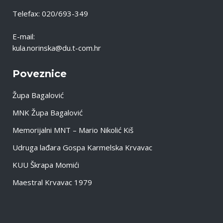
Telefax: 020/693-349
E-mail:
kula.norinska@du.t-com.hr
Poveznice
Župa Bagalović
MNK Župa Bagalović
Memorijalni MNT – Mario Nikolić Kiš
Udruga lađara Gospa Karmelska Krvavac
KUU Škrapa Momići
Maestral Krvavac 1979