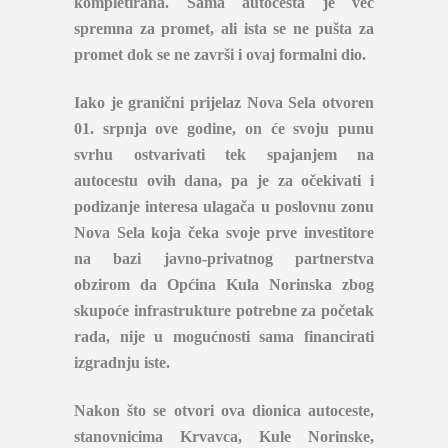
kompletirana. Sama autocesta je već
spremna za promet, ali ista se ne pušta za
promet dok se ne završi i ovaj formalni dio.
Iako je granični prijelaz Nova Sela otvoren
01. srpnja ove godine, on će svoju punu
svrhu ostvarivati tek spajanjem na
autocestu ovih dana, pa je za očekivati i
podizanje interesa ulagača u poslovnu zonu
Nova Sela koja čeka svoje prve investitore
na bazi javno-privatnog partnerstva
obzirom da Općina Kula Norinska zbog
skupoće infrastrukture potrebne za početak
rada, nije u mogućnosti sama financirati
izgradnju iste.
Nakon što se otvori ova dionica autoceste,
stanovnicima Krvavca, Kule Norinske,