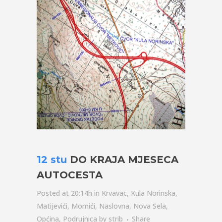
12 stu
DO KRAJA MJESECA
AUTOCESTA
Posted at 20:14h
in
Krvavac
,
Kula Norinska
,
Matijevići
,
Momići
,
Naslovna
,
Nova Sela
,
Općina
,
Podrujnica
by
strib
Share