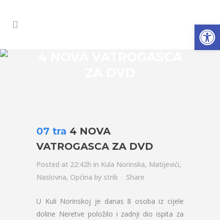
Open
4 NOVA VATROGASCA
ZA DVD
07 tra
4 NOVA
VATROGASCA ZA DVD
Posted at 22:42h
in
Kula Norinska
,
Matijevići
,
Naslovna
,
Općina
by
strib
Share
U Kuli Norinskoj je danas 8 osoba iz cijele
doline Neretve položilo i zadnji dio ispita za