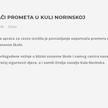
ČI PROMETA U KULI NORINSKOJ
rib
Share
a uprava za ceste izvršila je postavljanje usporivača prometa 
Osnovne škole.
ilagođene vožnje u blizini osnovne škole i samog centra nase
oj sigurnosti djece, a i samih žitelja naselja Kula Norinska.