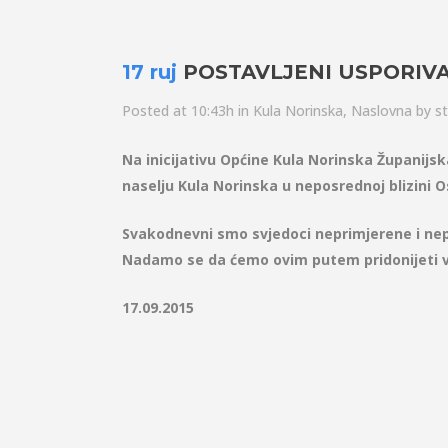
17 ruj
POSTAVLJENI USPORIVA
Posted at 10:43h
in
Kula Norinska
,
Naslovna
by
st
Na inicijativu Općine Kula Norinska Županijsk
naselju Kula Norinska u neposrednoj blizini 
Svakodnevni smo svjedoci neprimjerene i nepr
Nadamo se da ćemo ovim putem pridonijeti već
17.09.2015