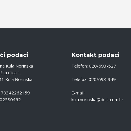
ći podaci
Kontakt podaci
na Kula Norinska
Telefon: 020/693-527
čka ulica 1,
1 Kula Norinska
Telefax: 020/693-349
: 79342262159
E-mail:
 02580462
kula.norinska@du.t-com.hr