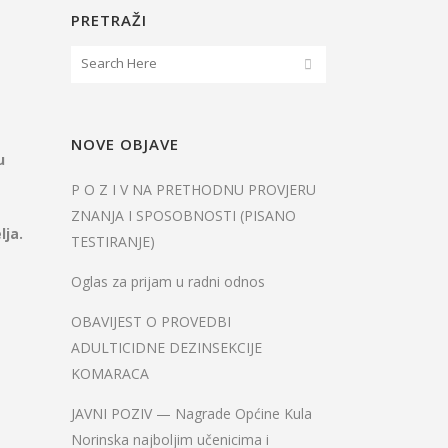
PRETRAŽI
NOVE OBJAVE
u
P O Z I V NA PRETHODNU PROVJERU
ZNANJA I SPOSOBNOSTI (PISANO
lja.
TESTIRANJE)
Oglas za prijam u radni odnos
OBAVIJEST O PROVEDBI
ADULTICIDNE DEZINSEKCIJE
KOMARACA
JAVNI POZIV — Nagrade Općine Kula
Norinska najboljim učenicima i