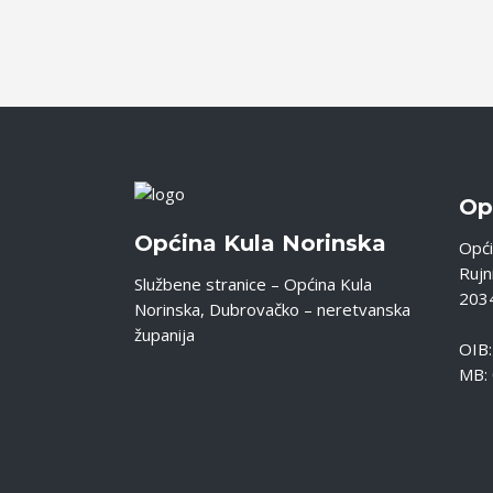
Op
Općina Kula Norinska
Opći
Rujni
Službene stranice – Općina Kula
2034
Norinska, Dubrovačko – neretvanska
županija
OIB
MB: