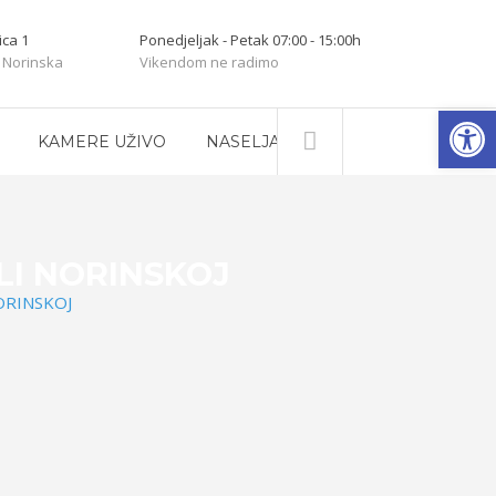
ica 1
Ponedjeljak - Petak 07:00 - 15:00h
 Norinska
Vikendom ne radimo
Open
KAMERE UŽIVO
NASELJA
LI NORINSKOJ
ORINSKOJ