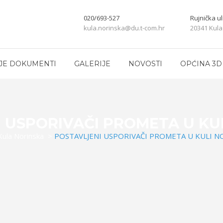
020/693-527
Rujnička ul
kula.norinska@du.t-com.hr
20341 Kula
JE DOKUMENTI
GALERIJE
NOVOSTI
OPĆINA 3D
 USPORIVAČI PROMETA U KU
Kula Norinska
>
POSTAVLJENI USPORIVAČI PROMETA U KULI N