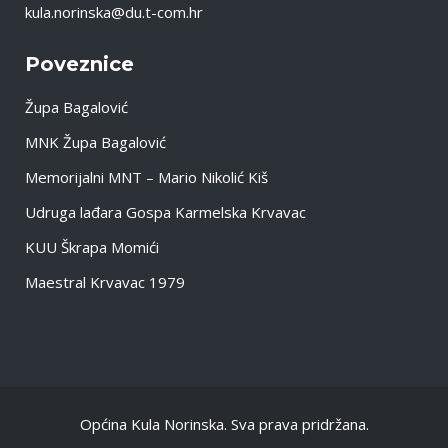
kula.norinska@du.t-com.hr
Poveznice
Župa Bagalović
MNK Župa Bagalović
Memorijalni MNT – Mario Nikolić Kiš
Udruga lađara Gospa Karmelska Krvavac
KUU Škrapa Momići
Maestral Krvavac 1979
Općina Kula Norinska. Sva prava pridržana.