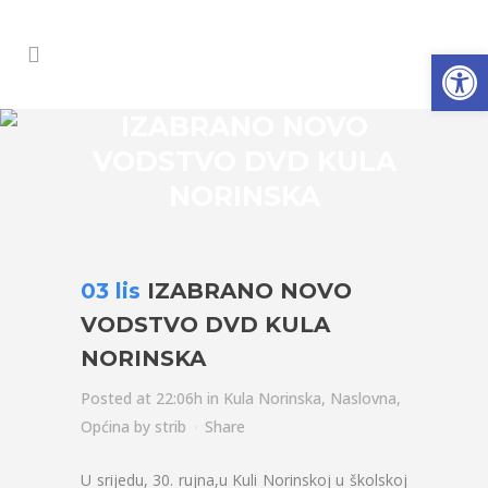
Open
IZABRANO NOVO
VODSTVO DVD KULA
NORINSKA
03 lis
IZABRANO NOVO
VODSTVO DVD KULA
NORINSKA
Posted at 22:06h
in
Kula Norinska
,
Naslovna
,
Općina
by
strib
Share
U srijedu, 30. rujna,u Kuli Norinskoj u školskoj