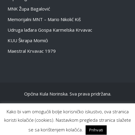
MNK Župa Bagalović
Memorijalni MNT – Mario Nikolić Kiš
Udruga lađara Gospa Karmelska Krvavac
KUU Škrapa Momići
Maestral Krvavac 1979
Općina Kula Norinska. Sva prava pridržana.
NASLOVNA
Kako bi vam omogućili bolje korisničko iskustvo, ova stranica
OPĆENITO
koristi kolačiće (cookies). Nastavkom pregleda stranica slažete
INFORMACIJE DOKUMENTI
se sa korištenjem kolačića.
Prihvati