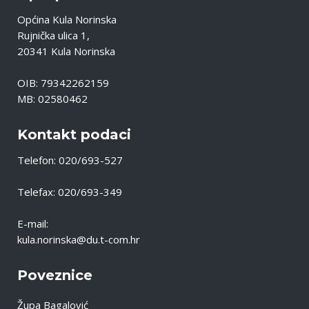
Općina Kula Norinska
Rujnička ulica 1,
20341 Kula Norinska
OIB: 79342262159
MB: 02580462
Kontakt podaci
Telefon: 020/693-527
Telefax: 020/693-349
E-mail:
kula.norinska@du.t-com.hr
Poveznice
Župa Bagalović