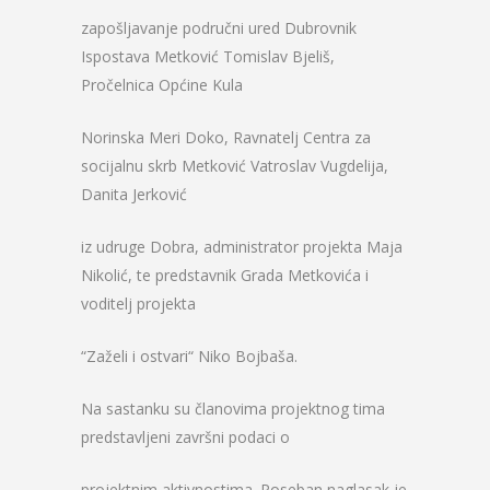
zapošljavanje područni ured Dubrovnik
Ispostava Metković Tomislav Bjeliš,
Pročelnica Općine Kula
Norinska Meri Doko, Ravnatelj Centra za
socijalnu skrb Metković Vatroslav Vugdelija,
Danita Jerković
iz udruge Dobra, administrator projekta Maja
Nikolić, te predstavnik Grada Metkovića i
voditelj projekta
“Zaželi i ostvari“ Niko Bojbaša.
Na sastanku su članovima projektnog tima
predstavljeni završni podaci o
projektnim aktivnostima. Poseban naglasak je