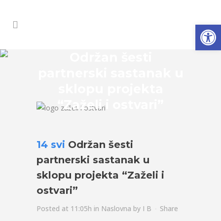
Open
Održan šesti
partnerski sastanak u
sklopu projekta
“Zaželi i ostvari”
14 svi
Održan šesti
partnerski sastanak u
sklopu projekta “Zaželi i
ostvari”
Posted at 11:05h
in
Naslovna
by
I B
Share