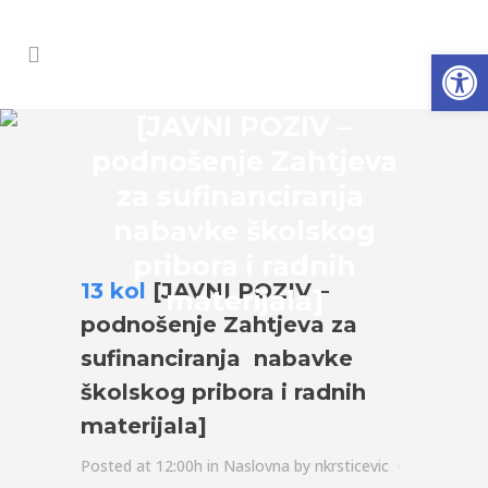
Open
[JAVNI POZIV –
podnošenje Zahtjeva
za sufinanciranja
nabavke školskog
pribora i radnih
13 kol
[JAVNI POZIV –
materijala]
podnošenje Zahtjeva za
sufinanciranja nabavke
školskog pribora i radnih
materijala]
Posted at 12:00h
in
Naslovna
by
nkrsticevic