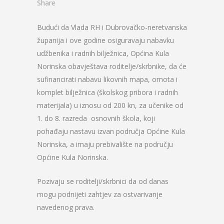
Share
Budući da Vlada RH i Dubrovačko-neretvanska
županija i ove godine osiguravaju nabavku
udžbenika i radnih bilježnica, Općina Kula
Norinska obavještava roditelje/skrbnike, da će
sufinancirati nabavu likovnih mapa, omota i
komplet bilježnica (školskog pribora i radnih
materijala) u iznosu od 200 kn, za učenike od
1. do 8. razreda osnovnih škola, koji
pohađaju nastavu izvan područja Općine Kula
Norinska, a imaju prebivalište na području
Općine Kula Norinska.
Pozivaju se roditelji/skrbnici da od danas
mogu podnijeti zahtjev za ostvarivanje
navedenog prava.