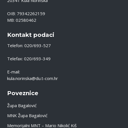
20341 Kula Norinska
OIB: 79342262159
MB: 02580462
Kontakt podaci
Telefon: 020/693-527
Telefax: 020/693-349
E-mail:
kula.norinska@du.t-com.hr
Poveznice
Župa Bagalović
MNK Župa Bagalović
Memorijalni MNT – Mario Nikolić Kiš