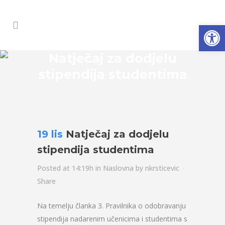
Open
Natječaj za dodjelu
stipendija studentima
19 lis
Natječaj za dodjelu
stipendija studentima
Posted at 14:19h
in
Naslovna
by
nkrsticevic
Share
Na temelju članka 3. Pravilnika o odobravanju
stipendija nadarenim učenicima i studentima s