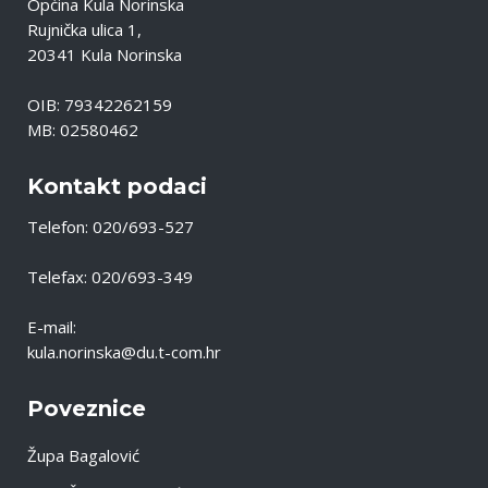
Općina Kula Norinska
Rujnička ulica 1,
20341 Kula Norinska
OIB: 79342262159
MB: 02580462
Kontakt podaci
Telefon: 020/693-527
Telefax: 020/693-349
E-mail:
kula.norinska@du.t-com.hr
Poveznice
Župa Bagalović