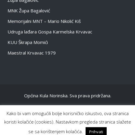
Župa Bagalović
MNK Župa Bagalović
Memorijalni MNT – Mario Nikolić Kiš
Udruga lađara Gospa Karmelska Krvavac
KUU Škrapa Momići
Maestral Krvavac 1979
Općina Kula Norinska. Sva prava pridržana.
NASLOVNA
Kako bi vam omogućili bolje korisničko iskustvo, ova stranica
OPĆENITO
koristi kolačiće (cookies). Nastavkom pregleda stranica slažete
INFORMACIJE DOKUMENTI
se sa korištenjem kolačića.
Prihvati