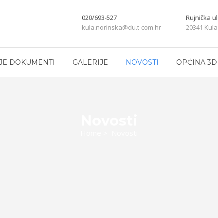
020/693-527
Rujnička ul
kula.norinska@du.t-com.hr
20341 Kula
JE DOKUMENTI
GALERIJE
NOVOSTI
OPĆINA 3D
Novosti
Home
>
Novosti