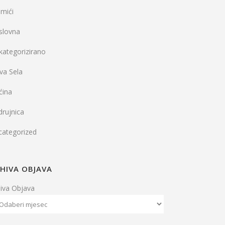
mići
slovna
kategorizirano
va Sela
ćina
rujnica
categorized
HIVA OBJAVA
hiva Objava