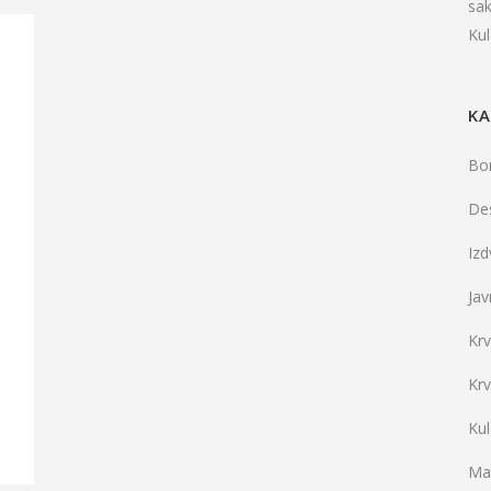
sa
Ku
KA
Bo
De
Iz
j
Jav
Kr
Kr
Ku
Mat