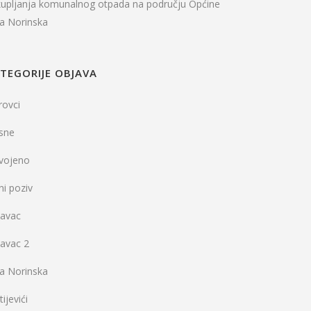
kupljanja komunalnog otpada na području Općine
la Norinska
TEGORIJE OBJAVA
rovci
sne
dvojeno
ni poziv
vavac
vavac 2
la Norinska
ijevići