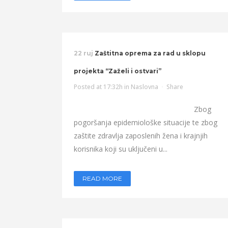
22 ruj
Zaštitna oprema za rad u sklopu
projekta “Zaželi i ostvari”
Posted at 17:32h
in
Naslovna
Share
Zbog
pogoršanja epidemiološke situacije te zbog
zaštite zdravlja zaposlenih žena i krajnjih
korisnika koji su uključeni u...
READ MORE