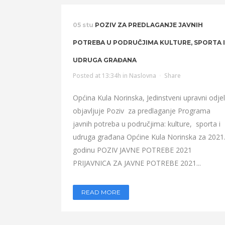
05 stu
POZIV ZA PREDLAGANJE JAVNIH
POTREBA U PODRUČJIMA KULTURE, SPORTA I
UDRUGA GRAĐANA
Posted at 13:34h
in
Naslovna
Share
Općina Kula Norinska, Jedinstveni upravni odjel
objavljuje Poziv za predlaganje Programa
javnih potreba u područjima: kulture, sporta i
udruga građana Općine Kula Norinska za 2021
godinu POZIV JAVNE POTREBE 2021
PRIJAVNICA ZA JAVNE POTREBE 2021...
READ MORE