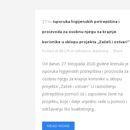
27 lis
Isporuka higijenskih potrepština i
proizvoda za osobnu njegu za krajnje
korisnike u sklopu projekta „Zaželi i ostvari“
Posted at 08:27h
in
Izdvojeno
,
Naslovna
Share
Od danas 27. listopada 2020.godine krenula je
isporuka higijenskih potrepština i proizvoda za
osobnu njegu za krajnje korisnike u sklopu
projekta „Zaželi i ostvari“. U raznošenju
potrepština pomoći će i zaposlene žene na
projektu, koje i dalje vrijedno rade u pomoći i
održavanju što kvalitetnijeg...
READ MORE