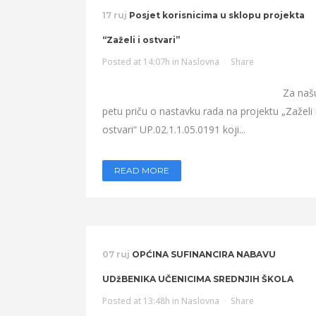
17 ruj
Posjet korisnicima u sklopu projekta
“Zaželi i ostvari”
Posted at 14:07h
in
Naslovna
Share
Za naš
petu priču o nastavku rada na projektu „Zaželi 
ostvari“ UP.02.1.1.05.0191 koji...
READ MORE
07 ruj
OPĆINA SUFINANCIRA NABAVU
UDžBENIKA UČENICIMA SREDNJIH ŠKOLA
Posted at 13:48h
in
Naslovna
Share