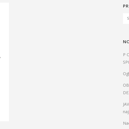
PR
NO
P 
,
SP
Ogl
.
OB
DE
JA
naj
Nac