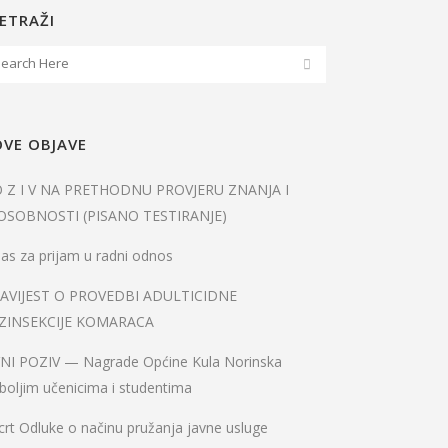
ETRAŽI
VE OBJAVE
O Z I V NA PRETHODNU PROVJERU ZNANJA I
OSOBNOSTI (PISANO TESTIRANJE)
as za prijam u radni odnos
AVIJEST O PROVEDBI ADULTICIDNE
ZINSEKCIJE KOMARACA
VNI POZIV — Nagrade Općine Kula Norinska
boljim učenicima i studentima
rt Odluke o načinu pružanja javne usluge