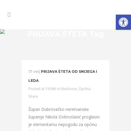
Open
PRIJAVA ŠTETA Tag
17 velj
PRIJAVA ŠTETA OD SNIJEGA I
LEDA
Posted at 19:06h
in
Naslovna
,
Općina
Share
Župan Dubrovačko-neretvanske
županije Nikola Dobroslavić proglasio
je elementarnu nepogodu za općinu