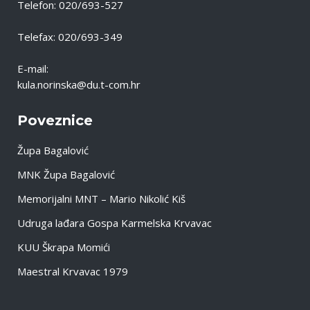
Telefon: 020/693-527
Telefax: 020/693-349
E-mail:
kula.norinska@du.t-com.hr
Poveznice
Župa Bagalović
MNK Župa Bagalović
Memorijalni MNT – Mario Nikolić Kiš
Udruga lađara Gospa Karmelska Krvavac
KUU Škrapa Momići
Maestral Krvavac 1979