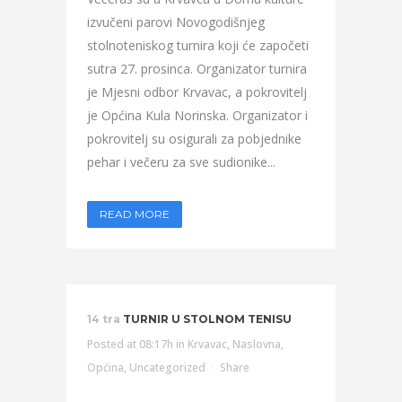
izvučeni parovi Novogodišnjeg
stolnoteniskog turnira koji će započeti
sutra 27. prosinca. Organizator turnira
je Mjesni odbor Krvavac, a pokrovitelj
je Općina Kula Norinska. Organizator i
pokrovitelj su osigurali za pobjednike
pehar i večeru za sve sudionike...
READ MORE
14 tra
TURNIR U STOLNOM TENISU
Posted at 08:17h
in
Krvavac
,
Naslovna
,
Općina
,
Uncategorized
Share