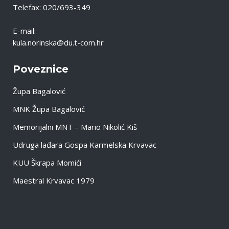
Telefax: 020/693-349
E-mail:
kula.norinska@du.t-com.hr
Poveznice
Župa Bagalović
MNK Župa Bagalović
Memorijalni MNT – Mario Nikolić Kiš
Udruga lađara Gospa Karmelska Krvavac
KUU Škrapa Momići
Maestral Krvavac 1979