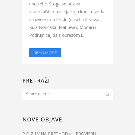
upotrebe. Stoga se poziva
stanovništvo naselja koja koriste vodu
sa izvorišta u Prudu (naselja Krvavac,
Kula Norinska, Matijevići, Momići i
Podrujnica) da s oprezom i...
READ MORE
PRETRAŽI
NOVE OBJAVE
P O Z I V NA PRETHODNU PROVJERU