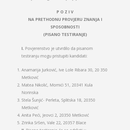
P O Z I V
NA PRETHODNU PROVJERU ZNANJA I
SPOSOBNOSTI
(PISANO TESTIRANJE)
I.
Povjerenstvo je utvrdilo da pisanom
testiranju mogu pristupiti kandidati:
Anamarija Jurković, Ive Lole Ribara 30, 20 350
Metković
Matea Nikolić, Momići 51, 20341 Kula
Norinska
Stela Šunjić- Perleta, Splitska 18, 20350
Metković
Anita Peći, Jeovci 2, 20350 Metković
Zrinka Sršen, Vale 22, 20357 Blace