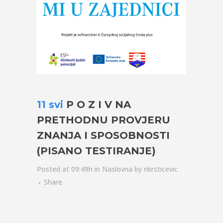
11 svi
P O Z I V NA
PRETHODNU PROVJERU
ZNANJA I SPOSOBNOSTI
(PISANO TESTIRANJE)
Posted at 09:49h
in
Naslovna
by
nkrsticevic
Share