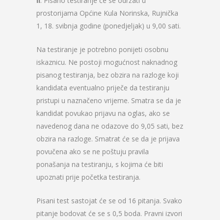
II
. Pisano testiranje će se održati u
prostorijama Općine Kula Norinska, Rujnička
1, 18. svibnja godine (ponedjeljak) u 9,00 sati.
Na testiranje je potrebno ponijeti osobnu
iskaznicu. Ne postoji mogućnost naknadnog
pisanog testiranja, bez obzira na razloge koji
kandidata eventualno priječe da testiranju
pristupi u naznačeno vrijeme. Smatra se da je
kandidat povukao prijavu na oglas, ako se
navedenog dana ne odazove do 9,05 sati, bez
obzira na razloge. Smatrat će se da je prijava
povučena ako se ne poštuju pravila
ponašanja na testiranju, s kojima će biti
upoznati prije početka testiranja.
Pisani test sastojat će se od 16 pitanja. Svako
pitanje bodovat će se s 0,5 boda. Pravni izvori