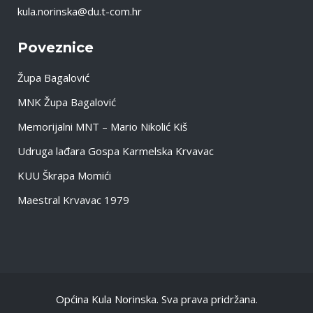
kula.norinska@du.t-com.hr
Poveznice
Župa Bagalović
MNK Župa Bagalović
Memorijalni MNT – Mario Nikolić Kiš
Udruga lađara Gospa Karmelska Krvavac
KUU Škrapa Momići
Maestral Krvavac 1979
Općina Kula Norinska. Sva prava pridržana.