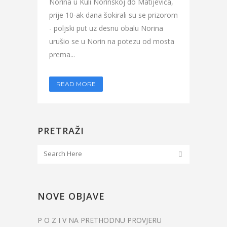
Norina u Kuli Norinskoj do Matijevića,
prije 10-ak dana šokirali su se prizorom
- poljski put uz desnu obalu Norina
urušio se u Norin na potezu od mosta
prema...
READ MORE
PRETRAŽI
NOVE OBJAVE
P O Z I V NA PRETHODNU PROVJERU