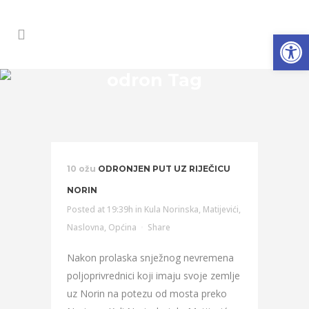
Open
odron Tag
10 ožu
ODRONJEN PUT UZ RIJEČICU
NORIN
Posted at 19:39h
in
Kula Norinska
,
Matijevići
,
Naslovna
,
Općina
Share
Nakon prolaska snježnog nevremena
poljoprivrednici koji imaju svoje zemlje
uz Norin na potezu od mosta preko