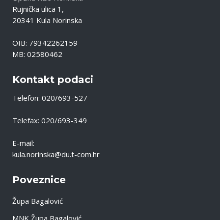
Rujnička ulica 1,
20341 Kula Norinska
OIB: 79342262159
MB: 02580462
Kontakt podaci
Telefon: 020/693-527
Telefax: 020/693-349
E-mail:
kula.norinska@du.t-com.hr
Poveznice
Župa Bagalović
MNK Župa Bagalović