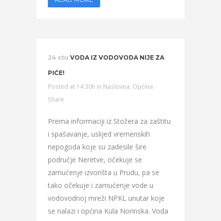
24 stu
VODA IZ VODOVODA NIJE ZA
PIĆE!
Posted at 14:30h
in
Naslovna
,
Općina
Share
Prema informaciji iz Stožera za zaštitu
i spašavanje, uslijed vremenskih
nepogoda koje su zadesile šire
područje Neretve, očekuje se
zamućenje izvorišta u Prudu, pa se
tako očekuje i zamućenje vode u
vodovodnoj mreži NPKL unutar koje
se nalazi i općina Kula Norinska. Voda