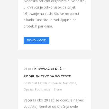
Norinska odlično organiziralo, vodostaj
u Krvavcu je toliko visok da prijeti
izlijevanje na cestu što se ne pamti
nikada. Ono što je zadivljujuće da
proteklih par dana...
READ MORE
01 pro
KRVAVAC SE DRŽI –
PODRUJNICI VODA DO CESTE
Posted at 14:33h
in
Krvavac
,
Naslovna
,
Općina
,
Podrujnica
Share
Večeras oko 20 sati se očekuje najveći
vodostaj Neretve od siječnja ovde