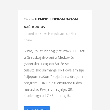
24 stu
U EMISIJI LIJEPOM NAŠOM I
NAŠI KUD-OVI
Posted at 15:19h
in
Naslovna
,
Općina
Share
Sutra, 25. studenog (četvrtak) u 19 sati
u Gradskoj dvorani u Metkoviću
(Sportska ulica) održat će se
televizijsko snimanje HRT-ove emisije
"Lijepom našom" koja će na drugom
programu HRT-a biti emitirana u dva
nastavka. Prvi je u nedjelju, 28.
studenoga u 17,45, a drugi 5....
READ MORE