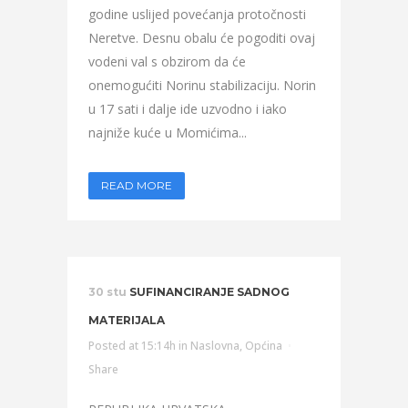
godine uslijed povećanja protočnosti
Neretve. Desnu obalu će pogoditi ovaj
vodeni val s obzirom da će
onemogućiti Norinu stabilizaciju. Norin
u 17 sati i dalje ide uzvodno i iako
najniže kuće u Momićima...
READ MORE
30 stu
SUFINANCIRANJE SADNOG
MATERIJALA
Posted at 15:14h
in
Naslovna
,
Općina
Share