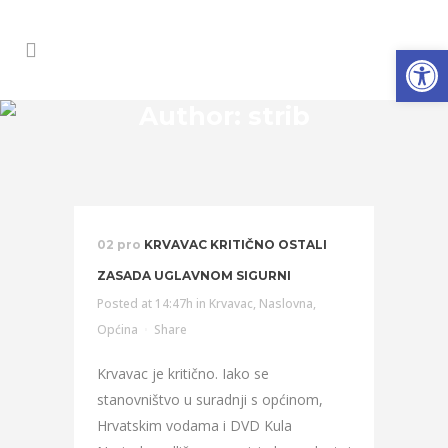
Open
Author: strib
02 pro
KRVAVAC KRITIČNO OSTALI
ZASADA UGLAVNOM SIGURNI
Posted at 14:47h
in
Krvavac
,
Naslovna
,
Općina
Share
Krvavac je kritično. Iako se
stanovništvo u suradnji s općinom,
Hrvatskim vodama i DVD Kula