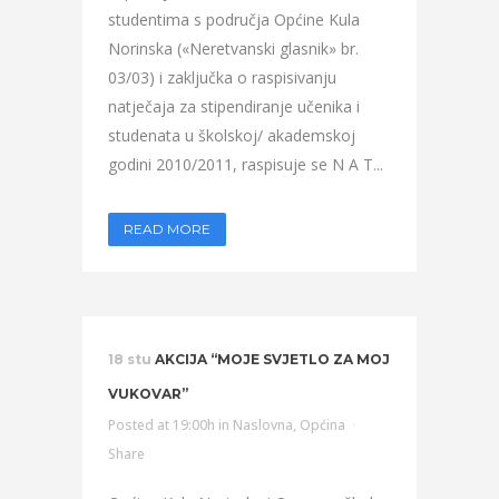
studentima s područja Općine Kula
Norinska («Neretvanski glasnik» br.
03/03) i zaključka o raspisivanju
natječaja za stipendiranje učenika i
studenata u školskoj/ akademskoj
godini 2010/2011, raspisuje se N A T...
READ MORE
18 stu
AKCIJA “MOJE SVJETLO ZA MOJ
VUKOVAR”
Posted at 19:00h
in
Naslovna
,
Općina
Share