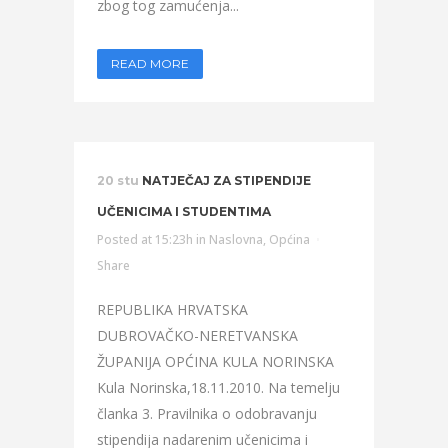
zbog tog zamućenja...
READ MORE
20 stu
NATJEČAJ ZA STIPENDIJE
UČENICIMA I STUDENTIMA
Posted at 15:23h
in
Naslovna
,
Općina
Share
REPUBLIKA HRVATSKA
DUBROVAČKO-NERETVANSKA
ŽUPANIJA OPĆINA KULA NORINSKA
Kula Norinska,18.11.2010. Na temelju
članka 3. Pravilnika o odobravanju
stipendija nadarenim učenicima i