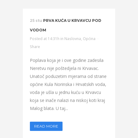
25 stu
PRVA KUĆA U KRVAVCU POD
VODOM
Posted at 14:31h
in
Naslovna
,
Općina
Share
Poplava koja je i ove godine zadesila
Neretvu nije poštedjela ni Krvavac.
Unatoč poduzetim mjerama od strane
općine Kula Norinska i Hrvatskih voda,
voda je ušla u jednu kuću u Krvavcu
koja se inače nalazi na niskoj koti kraj
Malog blata. U taj...
READ MORE