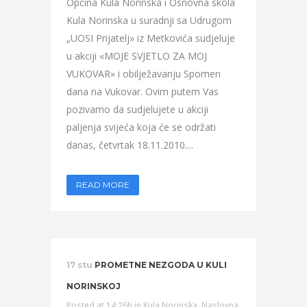
Općina Kula Norinska i Osnovna škola
Kula Norinska u suradnji sa Udrugom
„UOSI Prijatelj» iz Metkovića sudjeluje
u akciji «MOJE SVJETLO ZA MOJ
VUKOVAR» i obilježavanju Spomen
dana na Vukovar. Ovim putem Vas
pozivamo da sudjelujete u akciji
paljenja svijeća koja će se održati
danas, četvrtak 18.11.2010....
READ MORE
17 stu
PROMETNE NEZGODA U KULI
NORINSKOJ
Posted at 14:26h
in
Kula Norinska
,
Naslovna
,