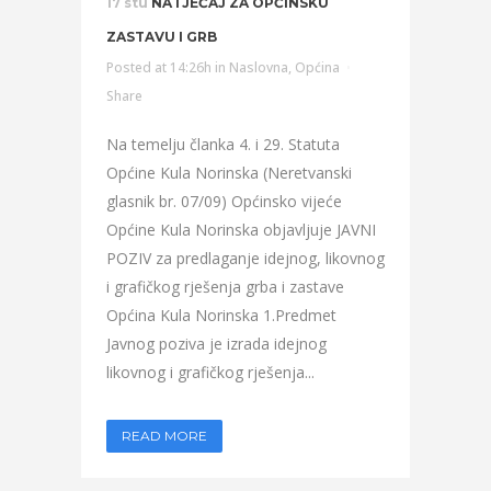
17 stu
NATJEČAJ ZA OPĆINSKU
ZASTAVU I GRB
Posted at 14:26h
in
Naslovna
,
Općina
Share
Na temelju članka 4. i 29. Statuta
Općine Kula Norinska (Neretvanski
glasnik br. 07/09) Općinsko vijeće
Općine Kula Norinska objavljuje JAVNI
POZIV za predlaganje idejnog, likovnog
i grafičkog rješenja grba i zastave
Općina Kula Norinska 1.Predmet
Javnog poziva je izrada idejnog
likovnog i grafičkog rješenja...
READ MORE