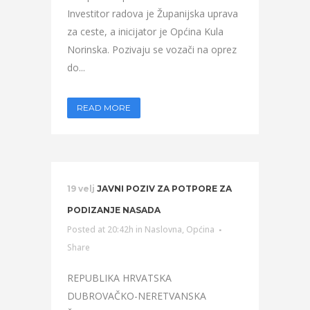
Investitor radova je Županijska uprava
za ceste, a inicijator je Općina Kula
Norinska. Pozivaju se vozači na oprez
do...
READ MORE
19 velj
JAVNI POZIV ZA POTPORE ZA
PODIZANJE NASADA
Posted at 20:42h
in
Naslovna
,
Općina
Share
REPUBLIKA HRVATSKA
DUBROVAČKO-NERETVANSKA