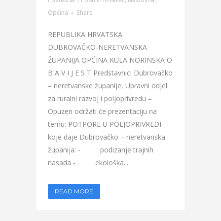
Općina
Share
REPUBLIKA HRVATSKA
DUBROVAČKO-NERETVANSKA
ŽUPANIJA OPĆINA KULA NORINSKA O
B A V I J E S T Predstavnici Dubrovačko
– neretvanske županije, Upravni odjel
za ruralni razvoj i poljoprivredu –
Opuzen održati će prezentaciju na
temu: POTPORE U POLJOPRIVREDI
koje daje Dubrovačko – neretvanska
županija: - podizanje trajnih
nasada - ekološka...
READ MORE