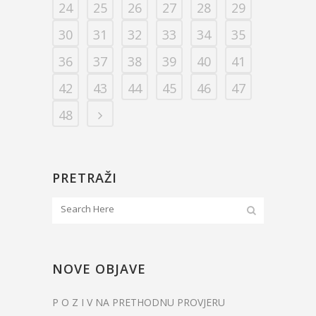
24
25
26
27
28
29
30
31
32
33
34
35
36
37
38
39
40
41
42
43
44
45
46
47
48
PRETRAŽI
NOVE OBJAVE
P O Z I V NA PRETHODNU PROVJERU