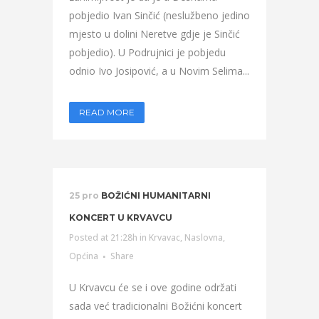
pobjedio Ivan Sinčić (neslužbeno jedino
mjesto u dolini Neretve gdje je Sinčić
pobjedio). U Podrujnici je pobjedu
odnio Ivo Josipović, a u Novim Selima...
READ MORE
25 pro
BOŽIĆNI HUMANITARNI
KONCERT U KRVAVCU
Posted at 21:28h
in
Krvavac
,
Naslovna
,
Općina
Share
U Krvavcu će se i ove godine održati
sada već tradicionalni Božićni koncert