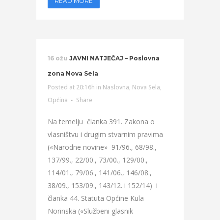
READ MORE
16 ožu
JAVNI NATJEČAJ – Poslovna
zona Nova Sela
Posted at 20:16h
in
Naslovna
,
Nova Sela
,
Općina
Share
Na temelju članka 391. Zakona o
vlasništvu i drugim stvarnim pravima
(«Narodne novine» 91/96., 68/98.,
137/99., 22/00., 73/00., 129/00.,
114/01., 79/06., 141/06., 146/08.,
38/09., 153/09., 143/12. i 152/14) i
članka 44. Statuta Općine Kula
Norinska («Službeni glasnik