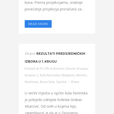
kuna. Prema projekcijama, znatnije
povećanje projekcija proračuna za...
READ MORE
29 pro
REZULTATI PREDSJEDNIČKIH
IZBORA U 1. KRUGU
Posted at 01:37h
in
Borovci
,
Desne
,
Krvavac
,
Krvavac 2
,
Kula Norinska
,
Matijevići
,
Momići
,
Naslovna
,
Nova Sela
,
Općina
Share
U većini mjesta u općini Kula Norinska
je pobjedu odnijela Kolinda Grabar-
Kitarović. Od onih u kojima nije,
zanimljivost je da je u Desnama