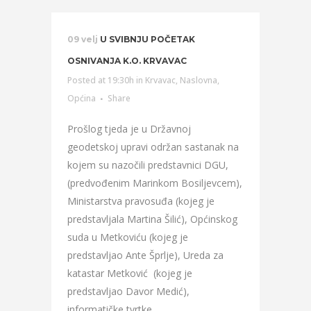
09 velj
U SVIBNJU POČETAK
OSNIVANJA K.O. KRVAVAC
Posted at 19:30h
in
Krvavac
,
Naslovna
,
Općina
Share
Prošlog tjeda je u Državnoj
geodetskoj upravi održan sastanak na
kojem su nazočili predstavnici DGU,
(predvođenim Marinkom Bosiljevcem),
Ministarstva pravosuđa (kojeg je
predstavljala Martina Šilić), Općinskog
suda u Metkoviću (kojeg je
predstavljao Ante Šprlje), Ureda za
katastar Metković (kojeg je
predstavljao Davor Medić),
informatičke tvrtke...