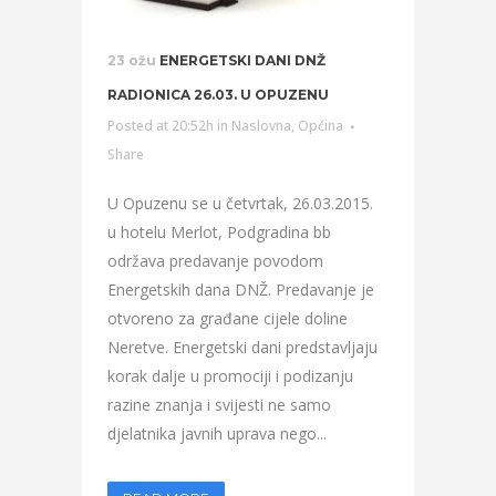
23 ožu
ENERGETSKI DANI DNŽ
RADIONICA 26.03. U OPUZENU
Posted at 20:52h
in
Naslovna
,
Općina
Share
U Opuzenu se u četvrtak, 26.03.2015.
u hotelu Merlot, Podgradina bb
održava predavanje povodom
Energetskih dana DNŽ. Predavanje je
otvoreno za građane cijele doline
Neretve. Energetski dani predstavljaju
korak dalje u promociji i podizanju
razine znanja i svijesti ne samo
djelatnika javnih uprava nego...