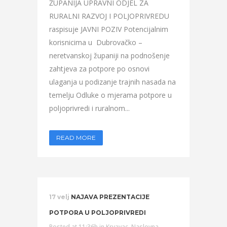
ŽUPANIJA UPRAVNI ODJEL ZA
RURALNI RAZVOJ I POLJOPRIVREDU
raspisuje JAVNI POZIV Potencijalnim
korisnicima u Dubrovačko –
neretvanskoj županiji na podnošenje
zahtjeva za potpore po osnovi
ulaganja u podizanje trajnih nasada na
temelju Odluke o mjerama potpore u
poljoprivredi i ruralnom...
READ MORE
17 velj
NAJAVA PREZENTACIJE
POTPORA U POLJOPRIVREDI
Posted at 11:36h
in
Krvavac
,
Naslovna
,