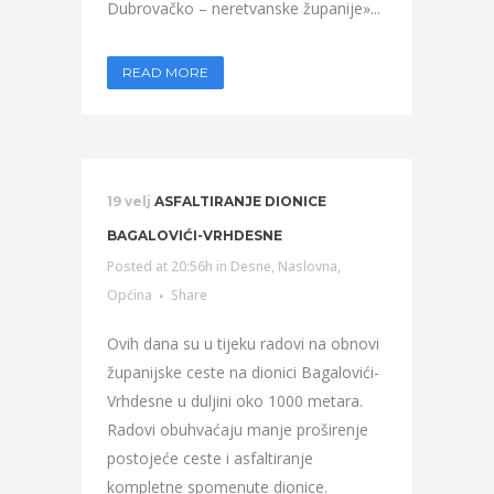
Dubrovačko – neretvanske županije»...
READ MORE
19 velj
ASFALTIRANJE DIONICE
BAGALOVIĆI-VRHDESNE
Posted at 20:56h
in
Desne
,
Naslovna
,
Općina
Share
Ovih dana su u tijeku radovi na obnovi
županijske ceste na dionici Bagalovići-
Vrhdesne u duljini oko 1000 metara.
Radovi obuhvaćaju manje proširenje
postojeće ceste i asfaltiranje
kompletne spomenute dionice.