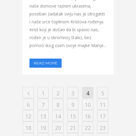
naše domove raznim ukrasima,
poseban zadatak sviju nas je obogatiti
i naše srce toplinom Kristova rođenja.
Krist koji je došao da bi spasio nas,
rođen je u skromnoj štalici, bez
pomoći ikog osim svoje majke Marije...
READ MORE
1
2
3
4
5
6
7
8
9
10
11
12
13
14
15
16
17
18
19
20
21
22
23