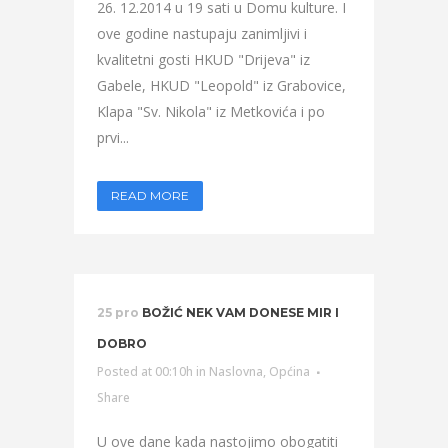
26. 12.2014 u 19 sati u Domu kulture. I
ove godine nastupaju zanimljivi i
kvalitetni gosti HKUD "Drijeva" iz
Gabele, HKUD "Leopold" iz Grabovice,
Klapa "Sv. Nikola" iz Metkovića i po
prvi...
READ MORE
25 pro
BOŽIĆ NEK VAM DONESE MIR I
DOBRO
Posted at 00:10h
in
Naslovna
,
Općina
Share
U ove dane kada nastojimo obogatiti