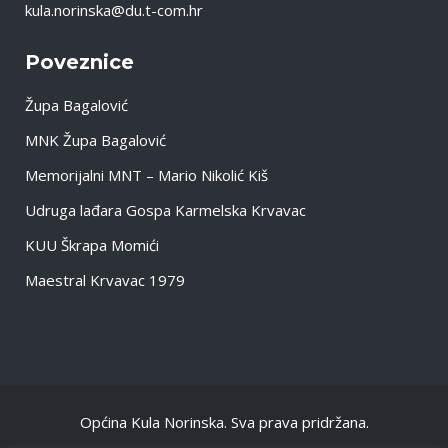
kula.norinska@du.t-com.hr
Poveznice
Župa Bagalović
MNK Župa Bagalović
Memorijalni MNT – Mario Nikolić Kiš
Udruga lađara Gospa Karmelska Krvavac
KUU Škrapa Momići
Maestral Krvavac 1979
Općina Kula Norinska. Sva prava pridržana.