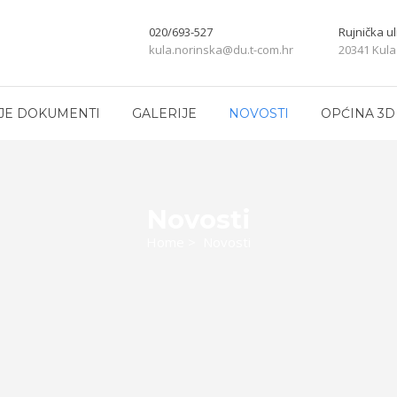
020/693-527
Rujnička ul
kula.norinska@du.t-com.hr
20341 Kula
JE DOKUMENTI
GALERIJE
NOVOSTI
OPĆINA 3D
Novosti
Home
>
Novosti