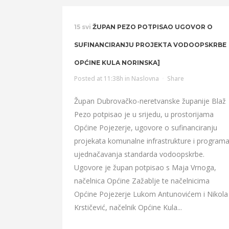
15 svi
ŽUPAN PEZO POTPISAO UGOVOR O
SUFINANCIRANJU PROJEKTA VODOOPSKRBE
OPĆINE KULA NORINSKA]
Posted at 11:38h
in
Naslovna
Share
Župan Dubrovačko-neretvanske županije Blaž
Pezo potpisao je u srijedu, u prostorijama
Općine Pojezerje, ugovore o sufinanciranju
projekata komunalne infrastrukture i program
ujednačavanja standarda vodoopskrbe.
Ugovore je župan potpisao s Maja Vrnoga,
načelnica Općine Zažablje te načelnicima
Općine Pojezerje Lukom Antunovićem i Nikola
Krstičević, načelnik Općine Kula...