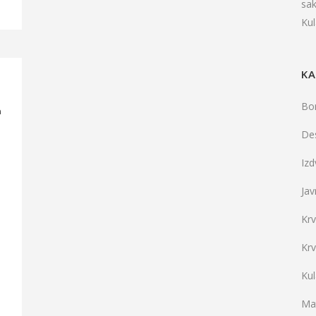
sa
Ku
KA
Bo
a
De
Iz
Jav
Kr
Kr
Ku
Mat