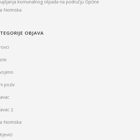
kupljanja komunalnog otpada na području Općine
la Norinska
TEGORIJE OBJAVA
rovci
sne
dvojeno
ni poziv
vavac
vavac 2
la Norinska
ijevići