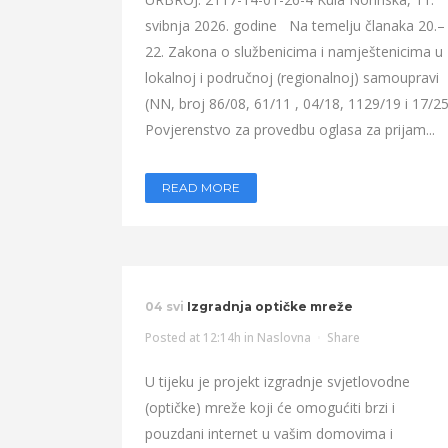
svibnja 2026. godine Na temelju članaka 20.–
22. Zakona o službenicima i namještenicima u
lokalnoj i područnoj (regionalnoj) samoupravi
(NN, broj 86/08, 61/11 , 04/18, 1129/19 i 17/25
Povjerenstvo za provedbu oglasa za prijam...
READ MORE
04 svi
Izgradnja optičke mreže
Posted at 12:14h
in
Naslovna
Share
U tijeku je projekt izgradnje svjetlovodne
(optičke) mreže koji će omogućiti brzi i
pouzdani internet u vašim domovima i