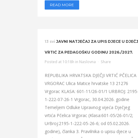
READ MORE
13 svi
JAVNI NATJEČAJ ZA UPIS DJECE U DJEČJ
VRTIĆ ZA PEDAGOŠKU GODINU 2026./2027.
Posted at 10:18h
in
Naslovna
Share
REPUBLIKA HRVATSKA DJEČJI VRTIĆ PČELICA
VRGORAC Ulica Matice hrvatske 13 21276
Vrgorac KLASA: 601-11/26-01/1 URBROJ: 2195
1-222-07-26-1 Vrgorac, 30.04.2026. godine
Temeljem Odluke Upravnog vijeća Dječjeg
vrtića Pčelica Vrgorac (Klasa:601-05/26-01/2;
UrBroj:2195-1-222-05-26-6; od 05.02.2026.
godine), članka 3. Pravilnika o upisu djece u