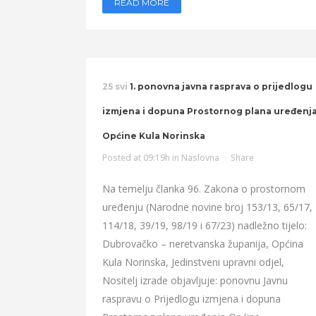
READ MORE
25 svi
1. ponovna javna rasprava o prijedlogu
izmjena i dopuna Prostornog plana uređenj
Općine Kula Norinska
Posted at 09:19h
in
Naslovna
Share
Na temelju članka 96. Zakona o prostornom
uređenju (Narodne novine broj 153/13, 65/17,
114/18, 39/19, 98/19 i 67/23) nadležno tijelo:
Dubrovačko – neretvanska županija, Općina
Kula Norinska, Jedinstveni upravni odjel,
Nositelj izrade objavljuje: ponovnu Javnu
raspravu o Prijedlogu izmjena i dopuna