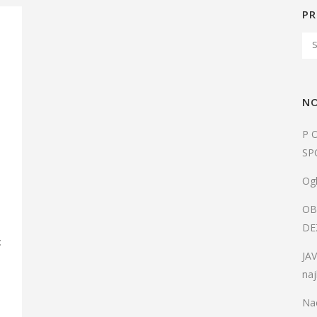
PR
NO
P 
SP
Ogl
OB
DE
:
JA
naj
Nac