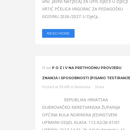
vrtić. JAVNI NATJEČAJ ZA UPIS DJECE U DJEČJI
VRTIĆ PČELICA VRGORAC ZA PEDAGOŠKU
GODINU 2026./2027. U Dječji...
READ MORE
11 svi
P O Z I V NA PRETHODNU PROVJERU
ZNANJA I SPOSOBNOSTI (PISANO TESTIRANJE
Posted at 09:49h
in
Naslovna
Share
REPUBLIKA HRVATSKA
DUBROVAČKO-NERETVANSKA ŽUPANIJA
OPĆINA KULA NORINSKA JEDINSTVENI
UPRAVNI ODJEL KLASA: 112-02/26-01/01
URBROJ: 2117-14-01-26-4 Kula Norinska, 11.