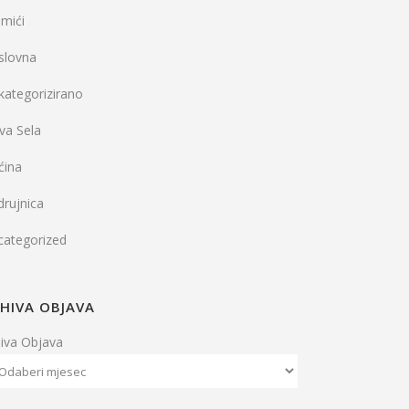
mići
slovna
kategorizirano
va Sela
ćina
rujnica
categorized
HIVA OBJAVA
hiva Objava