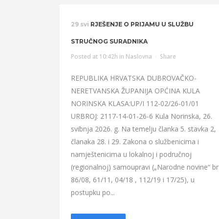
29 svi
RJEŠENJE O PRIJAMU U SLUŽBU
STRUČNOG SURADNIKA
Posted at 10:42h
in
Naslovna
Share
REPUBLIKA HRVATSKA DUBROVAČKO-
NERETVANSKA ŽUPANIJA OPĆINA KULA
NORINSKA KLASA:UP/I 112-02/26-01/01
URBROJ: 2117-14-01-26-6 Kula Norinska, 26.
svibnja 2026. g. Na temelju članka 5. stavka 2,
članaka 28. i 29. Zakona o službenicima i
namještenicima u lokalnoj i područnoj
(regionalnoj) samoupravi („Narodne novine“ br
86/08, 61/11, 04/18 , 112/19 i 17/25), u
postupku po...