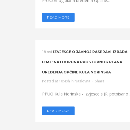
Prostornog plana uređenja Općine...
READ MORE
18 svi
IZVJEŠĆE O JAVNOJ RASPRAVI-IZRADA
IZMJENA I DOPUNA PROSTORNOG PLANA
UREĐENJA OPĆINE KULA NORINSKA
Posted at 10:49h
in
Naslovna
Share
PPUO Kula Norinska - Izvjesce s JR_potpisano .
READ MORE