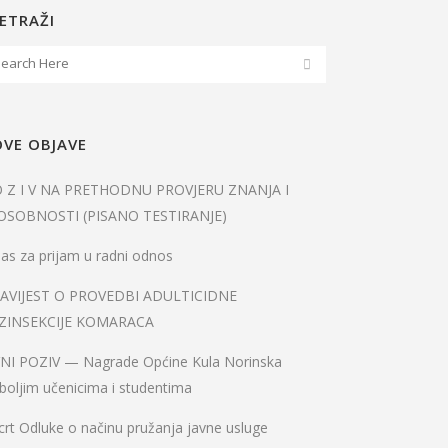
ETRAŽI
VE OBJAVE
O Z I V NA PRETHODNU PROVJERU ZNANJA I
OSOBNOSTI (PISANO TESTIRANJE)
as za prijam u radni odnos
AVIJEST O PROVEDBI ADULTICIDNE
ZINSEKCIJE KOMARACA
VNI POZIV — Nagrade Općine Kula Norinska
boljim učenicima i studentima
rt Odluke o načinu pružanja javne usluge