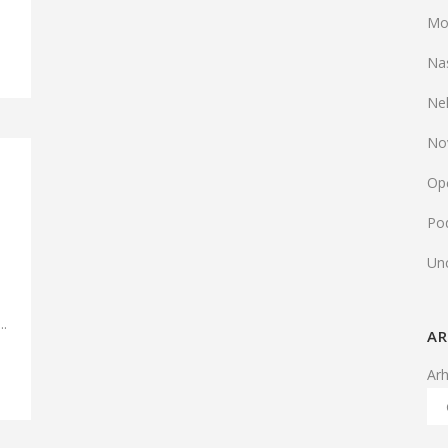
Mo
Na
Ne
No
Op
Pod
Un
..
AR
Ar