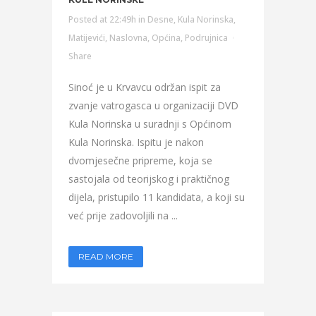
Posted at 22:49h
in
Desne
,
Kula Norinska
,
Matijevići
,
Naslovna
,
Općina
,
Podrujnica
Share
Sinoć je u Krvavcu održan ispit za
zvanje vatrogasca u organizaciji DVD
Kula Norinska u suradnji s Općinom
Kula Norinska. Ispitu je nakon
dvomjesečne pripreme, koja se
sastojala od teorijskog i praktičnog
dijela, pristupilo 11 kandidata, a koji su
već prije zadovoljili na ...
READ MORE