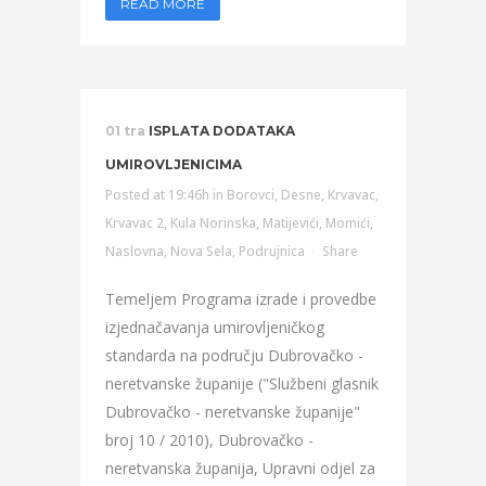
READ MORE
01 tra
ISPLATA DODATAKA
UMIROVLJENICIMA
Posted at 19:46h
in
Borovci
,
Desne
,
Krvavac
,
Krvavac 2
,
Kula Norinska
,
Matijevići
,
Momići
,
Naslovna
,
Nova Sela
,
Podrujnica
Share
Temeljem Programa izrade i provedbe
izjednačavanja umirovljeničkog
standarda na području Dubrovačko -
neretvanske županije ("Službeni glasnik
Dubrovačko - neretvanske županije"
broj 10 / 2010), Dubrovačko -
neretvanska županija, Upravni odjel za