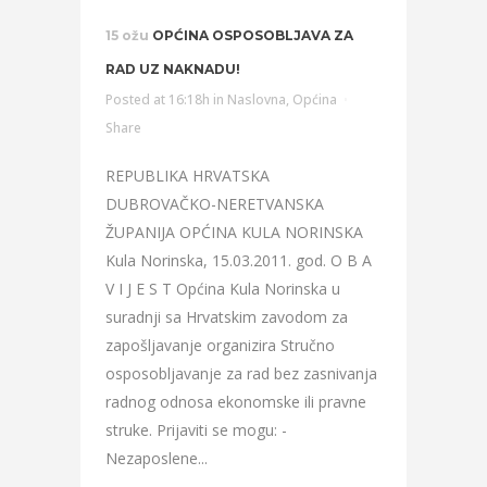
15 ožu
OPĆINA OSPOSOBLJAVA ZA
RAD UZ NAKNADU!
Posted at 16:18h
in
Naslovna
,
Općina
Share
REPUBLIKA HRVATSKA
DUBROVAČKO-NERETVANSKA
ŽUPANIJA OPĆINA KULA NORINSKA
Kula Norinska, 15.03.2011. god. O B A
V I J E S T Općina Kula Norinska u
suradnji sa Hrvatskim zavodom za
zapošljavanje organizira Stručno
osposobljavanje za rad bez zasnivanja
radnog odnosa ekonomske ili pravne
struke. Prijaviti se mogu: -
Nezaposlene...