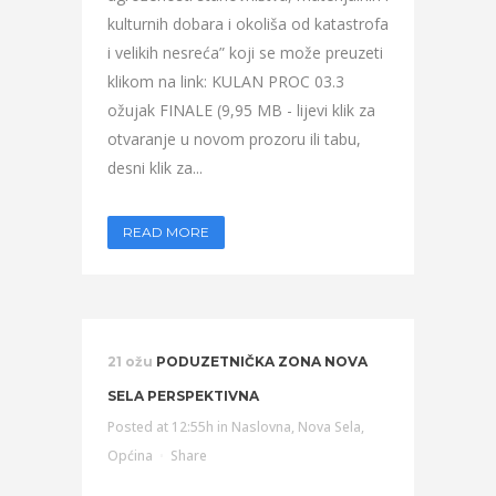
kulturnih dobara i okoliša od katastrofa
i velikih nesreća” koji se može preuzeti
klikom na link: KULAN PROC 03.3
ožujak FINALE (9,95 MB - lijevi klik za
otvaranje u novom prozoru ili tabu,
desni klik za...
READ MORE
21 ožu
PODUZETNIČKA ZONA NOVA
SELA PERSPEKTIVNA
Posted at 12:55h
in
Naslovna
,
Nova Sela
,
Općina
Share