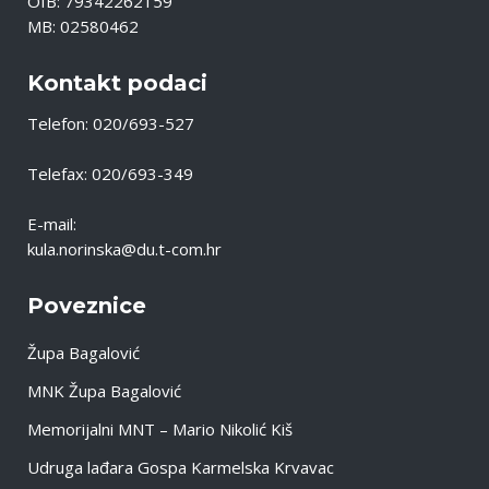
OIB: 79342262159
MB: 02580462
Kontakt podaci
Telefon: 020/693-527
Telefax: 020/693-349
E-mail:
kula.norinska@du.t-com.hr
Poveznice
Župa Bagalović
MNK Župa Bagalović
Memorijalni MNT – Mario Nikolić Kiš
Udruga lađara Gospa Karmelska Krvavac