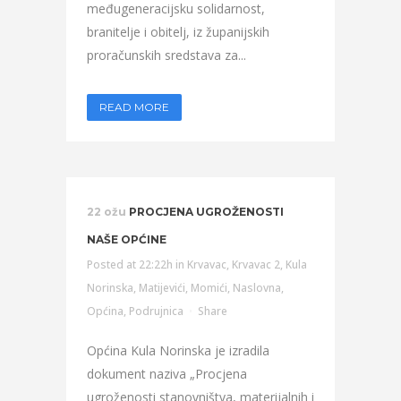
međugeneracijsku solidarnost,
branitelje i obitelj, iz županijskih
proračunskih sredstava za...
READ MORE
22 ožu
PROCJENA UGROŽENOSTI
NAŠE OPĆINE
Posted at 22:22h
in
Krvavac
,
Krvavac 2
,
Kula
Norinska
,
Matijevići
,
Momići
,
Naslovna
,
Općina
,
Podrujnica
Share
Općina Kula Norinska je izradila
dokument naziva „Procjena
ugroženosti stanovništva, materijalnih i