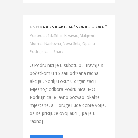
05 tra
RADNA AKCIJA “NORILJ U OKU”
Posted at 14:45h
in
Krvavac
,
Matijevići
,
Momići
,
Naslovna
,
Nova Sela
,
Općina
,
Podrujnica
Share
U Podrujnici je u subotu 02. travnja s
početkom u 15 sati održana radna
akcija „Norilj u oku“ u organizaciji
Mjesnog odbora Podrujnica. MO
Podrujnica je javno pozvao lokalne
mještane, ali i druge ljude dobre volje,
da se priključe ovoj akciji, pa je u
radnoj...