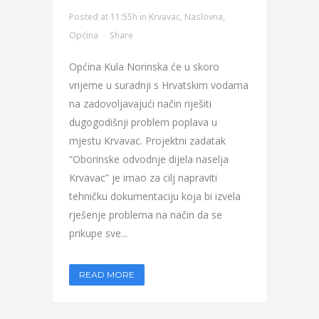
Posted at 11:55h
in
Krvavac
,
Naslovna
,
Općina
Share
Općina Kula Norinska će u skoro
vrijeme u suradnji s Hrvatskim vodama
na zadovoljavajući način riješiti
dugogodišnji problem poplava u
mjestu Krvavac. Projektni zadatak
“Oborinske odvodnje dijela naselja
Krvavac” je imao za cilj napraviti
tehničku dokumentaciju koja bi izvela
rješenje problema na način da se
prikupe sve...
READ MORE