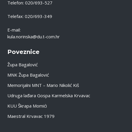
Telefon: 020/693-527
Telefax: 020/693-349
E-mail:
kula.norinska@du.t-com.hr
Poveznice
Župa Bagalović
MNK Župa Bagalović
Memorijalni MNT – Mario Nikolić Kiš
Udruga lađara Gospa Karmelska Krvavac
KUU Škrapa Momići
Maestral Krvavac 1979