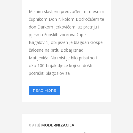
Misnim slavljem predvođenim mjesnim
župnikom Don Nikolom Bodrožićem te
don Darkom Jerkovićem, uz pratnju i
pjesmu župskih zborova župe
Bagalovići, obilježen je blagdan Gospe
žalosne na brdu Bobaj iznad
Matijevića. Na misi je bilo prisutno i
oko 100-tinjak djece koji su došli
potražiti blagoslov za...
READ MORE
09 ruj
MODERNIZACIJA