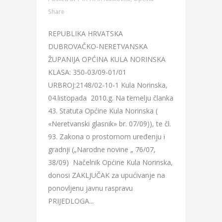
Share
REPUBLIKA HRVATSKA
DUBROVAČKO-NERETVANSKA
ŽUPANIJA OPĆINA KULA NORINSKA
KLASA: 350-03/09-01/01
URBROJ:2148/02-10-1 Kula Norinska,
04.listopada 2010.g. Na temelju članka
43. Statuta Općine Kula Norinska (
«Neretvanski glasnik» br. 07/09)), te čl.
93. Zakona o prostornom uređenju i
gradnji („Narodne novine „ 76/07,
38/09) Načelnik Općine Kula Norinska,
donosi ZAKLJUČAK za upućivanje na
ponovljenu javnu raspravu
PRIJEDLOGA...