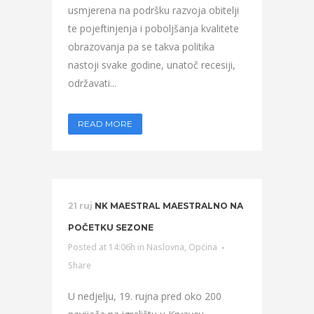
usmjerena na podršku razvoja obitelji
te pojeftinjenja i poboljšanja kvalitete
obrazovanja pa se takva politika
nastoji svake godine, unatoč recesiji,
održavati...
READ MORE
21 ruj
NK MAESTRAL MAESTRALNO NA
POČETKU SEZONE
Posted at 14:06h
in
Naslovna
,
Općina
Share
U nedjelju, 19. rujna pred oko 200