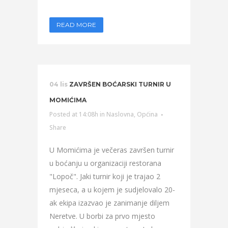
READ MORE
04 lis
ZAVRŠEN BOĆARSKI TURNIR U
MOMIĆIMA
Posted at 14:08h
in
Naslovna
,
Općina
Share
U Momićima je večeras završen turnir
u boćanju u organizaciji restorana
"Lopoč". Jaki turnir koji je trajao 2
mjeseca, a u kojem je sudjelovalo 20-
ak ekipa izazvao je zanimanje diljem
Neretve. U borbi za prvo mjesto