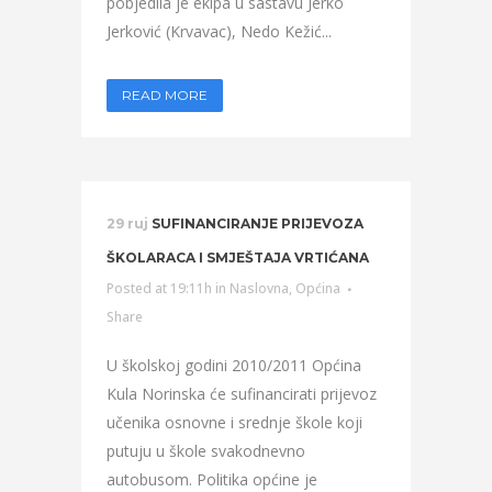
pobjedila je ekipa u sastavu Jerko
Jerković (Krvavac), Nedo Kežić...
READ MORE
29 ruj
SUFINANCIRANJE PRIJEVOZA
ŠKOLARACA I SMJEŠTAJA VRTIĆANA
Posted at 19:11h
in
Naslovna
,
Općina
Share
U školskoj godini 2010/2011 Općina
Kula Norinska će sufinancirati prijevoz
učenika osnovne i srednje škole koji
putuju u škole svakodnevno
autobusom. Politika općine je