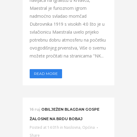
navijača na igralištu u Krvavcu,
Maestral je furioznom igrom
nadmoćno svladao momčad
Dubrovnika 1919 s visokih 4:0 što je u
svlačionicu Maestrala uvelo prijeko
potrebnu dobru atmosferu na početku
ovogodišnjeg prvenstva, Više o svemu
možete pročitati na stranicama "NK...
READ MORE
16 ruj
OBILJEŽEN BLAGDAN GOSPE
ŽALOSNE NA BRDU BOBAJ
Posted at 14:01h
in
Naslovna
,
Općina
Share