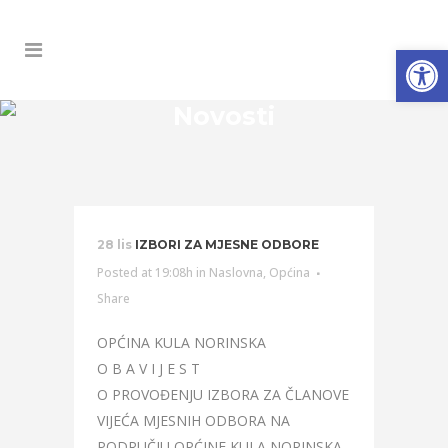
Open
Novosti
28 lis
IZBORI ZA MJESNE ODBORE
Posted at 19:08h
in
Naslovna
,
Općina
Share
OPĆINA KULA NORINSKA
O B A V I J E S T
O PROVOĐENJU IZBORA ZA ČLANOVE
VIJEĆA MJESNIH ODBORA NA
PODRUČJU OPĆINE KULA NORINSKA