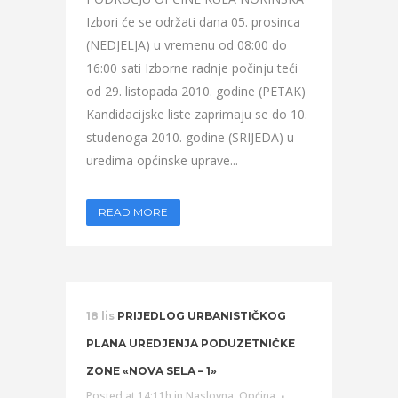
Izbori će se održati dana 05. prosinca
(NEDJELJA) u vremenu od 08:00 do
16:00 sati Izborne radnje počinju teći
od 29. listopada 2010. godine (PETAK)
Kandidacijske liste zaprimaju se do 10.
studenoga 2010. godine (SRIJEDA) u
uredima općinske uprave...
READ MORE
18 lis
PRIJEDLOG URBANISTIČKOG
PLANA UREDJENJA PODUZETNIČKE
ZONE «NOVA SELA – 1»
Posted at 14:11h
in
Naslovna
,
Općina