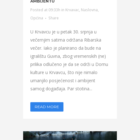
AMBIJENTU
Posted at 09:33h
in
Krvavac
,
Naslovna
,
Općina
Share
U Krvavcu je u petak 30. srpnja u
večernjim satima održana Ribarska
večer. Iako je planirano da bude na
igralištu Guvna, zbog vremenskih (ne)
prilika odlučeno je da se održi u Domu
kulture u Krvavcu, što nije nimalo
umanjilo posjećenost i ambijent
samog događaja. Par stotina...
READ MORE