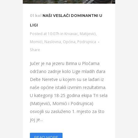
01 kol
NAŠI VESLAČI DOMINANTNI U
LIGI
Posted at 10:07h
in
Krvavac
,
Matijevići
,
Momići
,
Naslovna
,
Općina
,
Podrujnica
Share
Jučer je na jezeru Birina u Pločama
održano zadnje kolo Lige mladih đara
Delte Neretve u kojem su se lađari iz
naše općine istakli izvrnim rezultatima.
U kategoriji 18-25 godina ekipa Tri sela
(Matijevići, Momići i Podrujnica)
osvojili su zasluženo 1. mjesto za što
joj je...
READ MORE