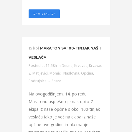
READ MORE
15 kol
MARATON SA 100-TINJAK NAŠIH
VESLAČA
Posted at 11:58h
in
Desne
,
Krvavac
,
Krvavac
2
,
Matijevići
,
Momići
,
Naslovna
,
Općina
,
Podrujnica
Share
Na ovogodišnjem, 14. po redu
Maratonu uspješno je nastupilo 7
ekipa iz naše općine s oko 100-tinjak
veslača Iako je većina ekipa iz naše
općine ove godine imala manje