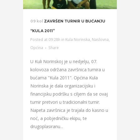
09 kol
ZAVRŠEN TURNIR U BUĆANJU
“KULA 2011”
Posted at 09:28h
in
Kula Norinska
,
Naslovna
,
Općina
Share
U Kuli Norinskoj je u nedjelju, 07.
kolovoza održana završnica turnira u
bućama "Kula 2011". Općina Kula
Norinska je dala organizacijsku i
financijsku podršku s ciljem da se ovaj
turnir pretvori u tradicionalni turnir.
Napeta završnica je trajala do kasno u
noć, a pobjedničku ekipu, te
drugoplasiranu...