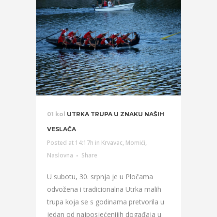
01 kol
UTRKA TRUPA U ZNAKU NAŠIH
VESLAČA
Posted at 14:17h
in
Krvavac
,
Momići
,
Naslovna
Share
U subotu, 30. srpnja je u Pločama
odvožena i tradicionalna Utrka malih
trupa koja se s godinama pretvorila u
jedan od najposjećenijih događaja u