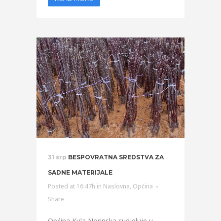
31 srp
BESPOVRATNA SREDSTVA ZA
SADNE MATERIJALE
Posted at 16:47h
in
Naslovna
,
Općina
Share
Općina Kula Norinska sudjeluje u