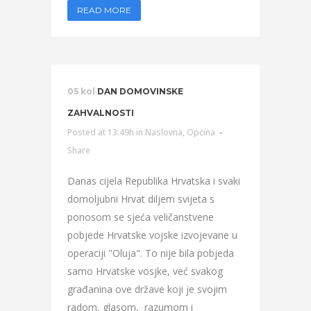
READ MORE
05 kol
DAN DOMOVINSKE
ZAHVALNOSTI
Posted at 13:49h
in
Naslovna
,
Općina
Share
Danas cijela Republika Hrvatska i svaki
domoljubni Hrvat diljem svijeta s
ponosom se sjeća veličanstvene
pobjede Hrvatske vojske izvojevane u
operaciji "Oluja". To nije bila pobjeda
samo Hrvatske vosjke, već svakog
građanina ove države koji je svojim
radom, glasom, razumom i