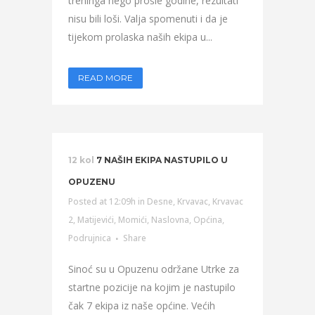
treninga nego prošle godine, rezultati
nisu bili loši. Valja spomenuti i da je
tijekom prolaska naših ekipa u...
READ MORE
12 kol
7 NAŠIH EKIPA NASTUPILO U
OPUZENU
Posted at 12:09h
in
Desne
,
Krvavac
,
Krvavac
2
,
Matijevići
,
Momići
,
Naslovna
,
Općina
,
Podrujnica
Share
Sinoć su u Opuzenu održane Utrke za
startne pozicije na kojim je nastupilo
čak 7 ekipa iz naše općine. Većih