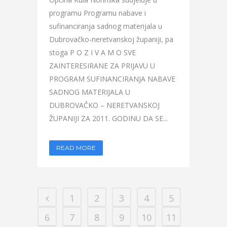
programu Programu nabave i
sufinanciranja sadnog materijala u
Dubrovačko-neretvanskoj županiji, pa
stoga P O Z I V A M O SVE
ZAINTERESIRANE ZA PRIJAVU U
PROGRAM SUFINANCIRANJA NABAVE
SADNOG MATERIJALA U
DUBROVAČKO – NERETVANSKOJ
ŽUPANIJI ZA 2011. GODINU DA SE...
READ MORE
1
2
3
4
5
6
7
8
9
10
11