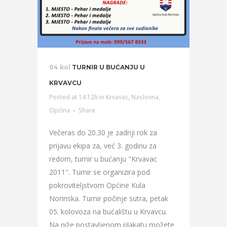
04 kol
TURNIR U BUĆANJU U
KRVAVCU
Posted at 14:12h
in
Krvavac
,
Naslovna
,
Općina
Share
Večeras do 20.30 je zadnji rok za
prijavu ekipa za, već 3. godinu za
redom, turnir u bućanju "Krvavac
2011". Turnir se organizira pod
pokroviteljstvom Općine Kula
Norinska. Turnir počinje sutra, petak
05. kolovoza na bućalištu u Krvavcu.
Na niže postavljenom plakatu možete