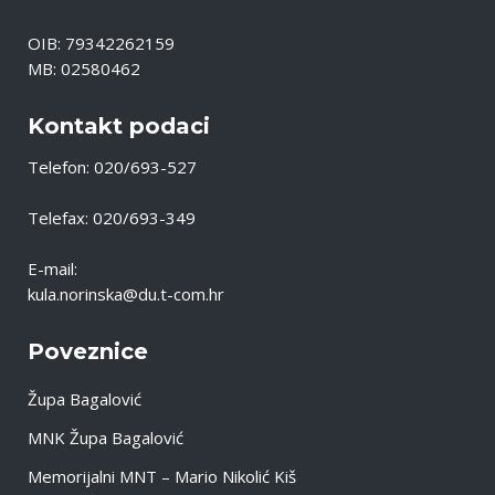
OIB: 79342262159
MB: 02580462
Kontakt podaci
Telefon: 020/693-527
Telefax: 020/693-349
E-mail:
kula.norinska@du.t-com.hr
Poveznice
Župa Bagalović
MNK Župa Bagalović
Memorijalni MNT – Mario Nikolić Kiš