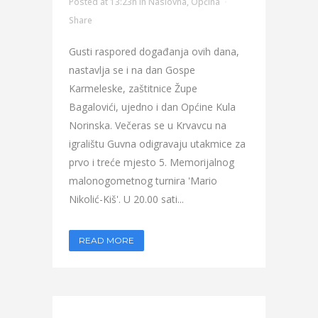
Posted at 13:23h
in
Naslovna
,
Općina
Share
Gusti raspored događanja ovih dana,
nastavlja se i na dan Gospe
Karmeleske, zaštitnice Župe
Bagalovići, ujedno i dan Općine Kula
Norinska. Večeras se u Krvavcu na
igralištu Guvna odigravaju utakmice za
prvo i treće mjesto 5. Memorijalnog
malonogometnog turnira 'Mario
Nikolić-Kiš'. U 20.00 sati...
READ MORE