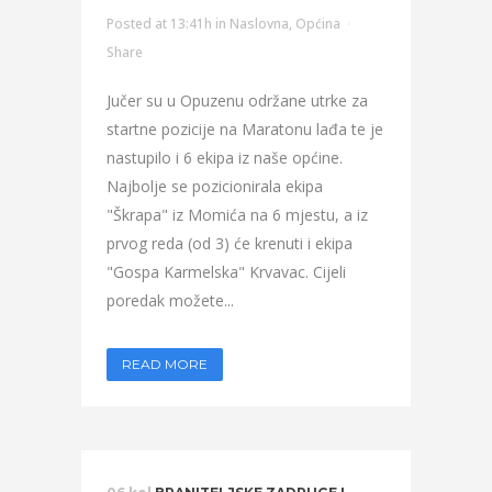
Posted at 13:41h
in
Naslovna
,
Općina
Share
Jučer su u Opuzenu održane utrke za
startne pozicije na Maratonu lađa te je
nastupilo i 6 ekipa iz naše općine.
Najbolje se pozicionirala ekipa
"Škrapa" iz Momića na 6 mjestu, a iz
prvog reda (od 3) će krenuti i ekipa
"Gospa Karmelska" Krvavac. Cijeli
poredak možete...
READ MORE