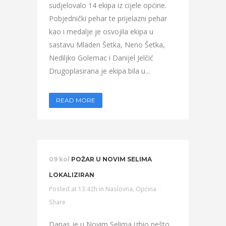
sudjelovalo 14 ekipa iz cijele općine.
Pobjednički pehar te prijelazni pehar
kao i medalje je osvojila ekipa u
sastavu Mladen Šetka, Neno Šetka,
Nediljko Golemac i Danijel Jelčić
Drugoplasirana je ekipa bila u...
READ MORE
09 kol
POŽAR U NOVIM SELIMA
LOKALIZIRAN
Posted at 13:42h
in
Naslovna
,
Općina
Share
Danas je u Novim Selima izbio nešto