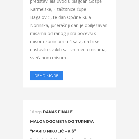
predstavljala uvod u blagdan Gospe
Karmelske, - zaštitnice župe
Bagalovići, te dan Općine Kula
Norinska, jučerašnji dan je obilježavan
misama od ranog jutra počevši s
misom zornicom u 4 sata, da bi se
nastavilo svakih sat vremena misama,
svečanom misom...
READ MORE
16 srp
DANAS FINALE
MALONOGOMETNOG TURNIRA
“MARIO NIKOLIĆ – KIŠ”