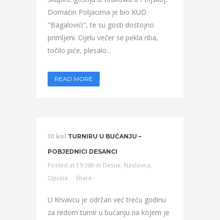
Domaćin Poljacima je bio KUD
"Bagalovići", te su gosti dostojno
primljeni. Cijelu večer se pekla riba,
točilo piće, plesalo...
READ MORE
10 kol
TURNIRU U BUĆANJU –
POBJEDNICI DESANCI
Posted at 19:38h
in
Desne
,
Naslovna
,
Općina
Share
U Krvavcu je održan već treću godinu
za redom turnir u bućanju na kojem je