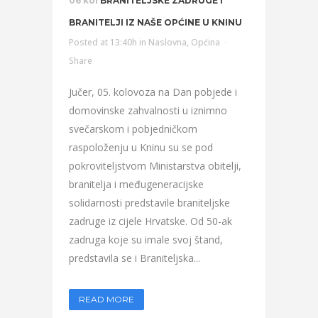
06 kol
BRANITELJSKE ZADRUGE I
BRANITELJI IZ NAŠE OPĆINE U KNINU
Posted at 13:40h
in
Naslovna
,
Općina
Share
Jučer, 05. kolovoza na Dan pobjede i
domovinske zahvalnosti u iznimno
svečarskom i pobjedničkom
raspoloženju u Kninu su se pod
pokroviteljstvom Ministarstva obitelji,
branitelja i međugeneracijske
solidarnosti predstavile braniteljske
zadruge iz cijele Hrvatske. Od 50-ak
zadruga koje su imale svoj štand,
predstavila se i Braniteljska...
READ MORE