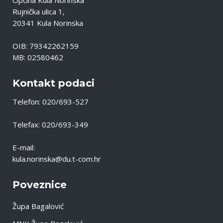
Općina Kula Norinska
Rujnička ulica 1,
20341 Kula Norinska
OIB: 79342262159
MB: 02580462
Kontakt podaci
Telefon: 020/693-527
Telefax: 020/693-349
E-mail:
kula.norinska@du.t-com.hr
Poveznice
Župa Bagalović