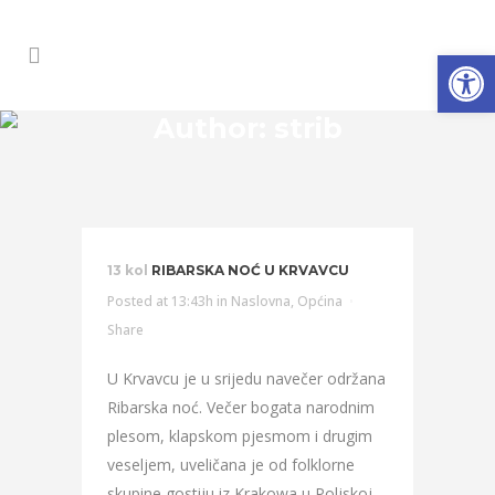
Open
Author: strib
13 kol
RIBARSKA NOĆ U KRVAVCU
Posted at 13:43h
in
Naslovna
,
Općina
Share
U Krvavcu je u srijedu navečer održana
Ribarska noć. Večer bogata narodnim
plesom, klapskom pjesmom i drugim
veseljem, uveličana je od folklorne
skupine gostiju iz Krakowa u Poljskoj.