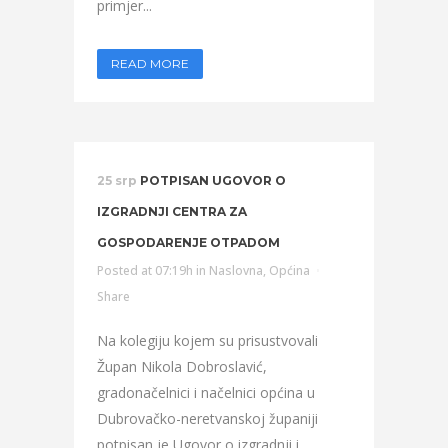
primjer...
READ MORE
25 srp
POTPISAN UGOVOR O
IZGRADNJI CENTRA ZA
GOSPODARENJE OTPADOM
Posted at 07:19h
in
Naslovna
,
Općina
Share
Na kolegiju kojem su prisustvovali
Župan Nikola Dobroslavić,
gradonačelnici i načelnici općina u
Dubrovačko-neretvanskoj županiji
potpisan je Ugovor o izgradnji i