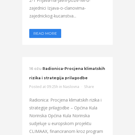
2-1 Prijava-na-javni-poziv-Mi-u-
zajednici Izjava-o-clanovima-
zajednickog-kucanstva...
READ MORE
16 ožu
Radionica-Procjena klimatskih
rizika i strategija prilagodbe
Posted at 09:25h
in
Naslovna
Share
Radionica: Procjena klimatskih rizika i
strategije prilagodbe – Općina Kula
Norinska Općina Kula Norinska
sudjeluje u europskom projektu
CLIMAAX, financiranom kroz program