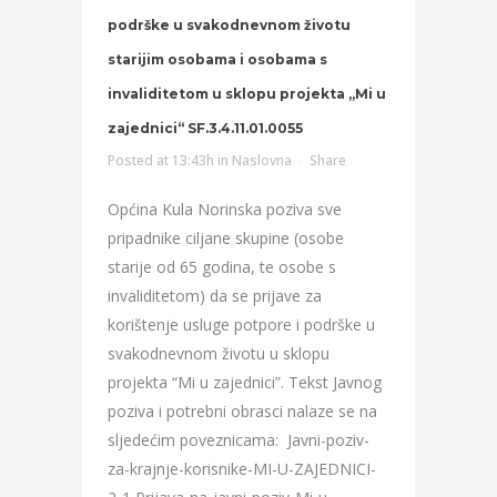
podrške u svakodnevnom životu
starijim osobama i osobama s
invaliditetom u sklopu projekta „Mi u
zajednici“ SF.3.4.11.01.0055
Posted at 13:43h
in
Naslovna
Share
Općina Kula Norinska poziva sve
pripadnike ciljane skupine (osobe
starije od 65 godina, te osobe s
invaliditetom) da se prijave za
korištenje usluge potpore i podrške u
svakodnevnom životu u sklopu
projekta “Mi u zajednici”. Tekst Javnog
poziva i potrebni obrasci nalaze se na
sljedećim poveznicama: Javni-poziv-
za-krajnje-korisnike-MI-U-ZAJEDNICI-