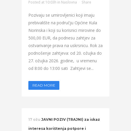
Posted at 10:03h
in
Naslovna
Share
Pozivaju se umirovljenici koji imaju
prebivalište na području Općine Kula
Norinska i koji su korisnici mirovine do
500,00 EUR, da podnesu zahtjev za
ostvarivanje prava na uskrsnicu. Rok za
podnošenje zahtjeva: od 20. ožujka do
27. ožujka 2026. godine, u vremenu
od 8:00 do 13:00 sati Zahtjevi se...
READ MORE
17 ožu
JAVNI POZIV (TRAJNI) za iskaz
interesa korištenja potpore i