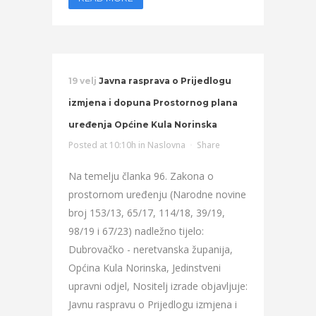
19 velj
Javna rasprava o Prijedlogu
izmjena i dopuna Prostornog plana
uređenja Općine Kula Norinska
Posted at 10:10h
in
Naslovna
Share
Na temelju članka 96. Zakona o
prostornom uređenju (Narodne novine
broj 153/13, 65/17, 114/18, 39/19,
98/19 i 67/23) nadležno tijelo:
Dubrovačko - neretvanska županija,
Općina Kula Norinska, Jedinstveni
upravni odjel, Nositelj izrade objavljuje:
Javnu raspravu o Prijedlogu izmjena i