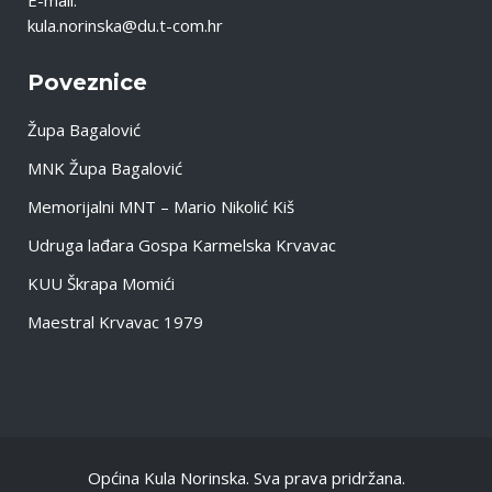
E-mail:
kula.norinska@du.t-com.hr
Poveznice
Župa Bagalović
MNK Župa Bagalović
Memorijalni MNT – Mario Nikolić Kiš
Udruga lađara Gospa Karmelska Krvavac
KUU Škrapa Momići
Maestral Krvavac 1979
Općina Kula Norinska. Sva prava pridržana.