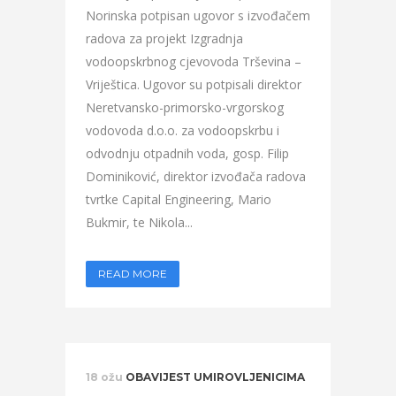
Norinska potpisan ugovor s izvođačem
radova za projekt Izgradnja
vodoopskrbnog cjevovoda Trševina –
Vriještica. Ugovor su potpisali direktor
Neretvansko-primorsko-vrgorskog
vodovoda d.o.o. za vodoopskrbu i
odvodnju otpadnih voda, gosp. Filip
Dominiković, direktor izvođača radova
tvrtke Capital Engineering, Mario
Bukmir, te Nikola...
READ MORE
18 ožu
OBAVIJEST UMIROVLJENICIMA