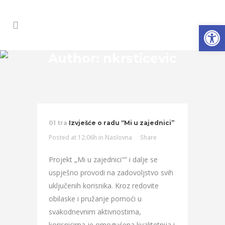
Open
Author: nkrsticevic
01 tra
Izvješće o radu “Mi u zajednici”
Posted at 12:06h
in
Naslovna
Share
Projekt „Mi u zajednici"” i dalje se
uspješno provodi na zadovoljstvo svih
uključenih korisnika. Kroz redovite
obilaske i pružanje pomoći u
svakodnevnim aktivnostima,
korisnicima je omogućena kvalitetnija i