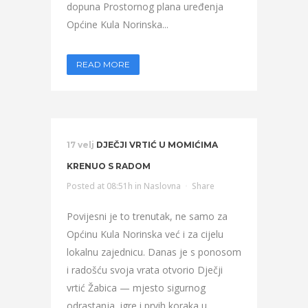
dopuna Prostornog plana uređenja
Općine Kula Norinska...
READ MORE
17 velj
DJEČJI VRTIĆ U MOMIĆIMA
KRENUO S RADOM
Posted at 08:51h
in
Naslovna
Share
Povijesni je to trenutak, ne samo za
Općinu Kula Norinska već i za cijelu
lokalnu zajednicu. Danas je s ponosom
i radošću svoja vrata otvorio Dječji
vrtić Žabica — mjesto sigurnog
odrastanja, igre i prvih koraka u