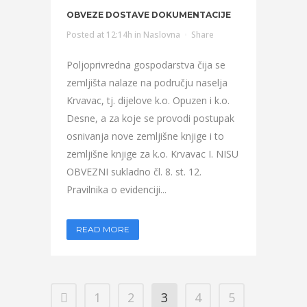
OBVEZE DOSTAVE DOKUMENTACIJE
Posted at 12:14h
in
Naslovna
Share
Poljoprivredna gospodarstva čija se
zemljišta nalaze na području naselja
Krvavac, tj. dijelove k.o. Opuzen i k.o.
Desne, a za koje se provodi postupak
osnivanja nove zemljišne knjige i to
zemljišne knjige za k.o. Krvavac I. NISU
OBVEZNI sukladno čl. 8. st. 12.
Pravilnika o evidenciji...
READ MORE
1
2
3
4
5