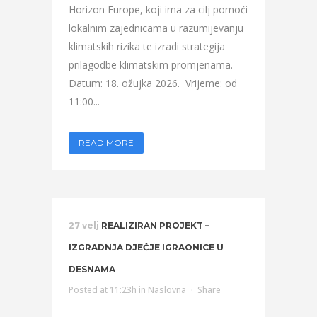
Horizon Europe, koji ima za cilj pomoći
lokalnim zajednicama u razumijevanju
klimatskih rizika te izradi strategija
prilagodbe klimatskim promjenama.
Datum: 18. ožujka 2026. Vrijeme: od
11:00...
READ MORE
27 velj
REALIZIRAN PROJEKT –
IZGRADNJA DJEČJE IGRAONICE U
DESNAMA
Posted at 11:23h
in
Naslovna
Share