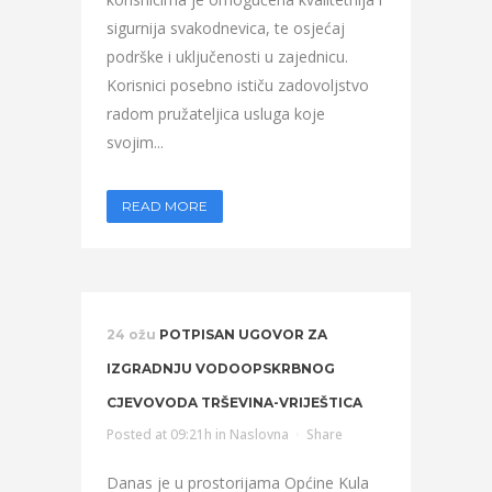
sigurnija svakodnevica, te osjećaj
podrške i uključenosti u zajednicu.
Korisnici posebno ističu zadovoljstvo
radom pružateljica usluga koje
svojim...
READ MORE
24 ožu
POTPISAN UGOVOR ZA
IZGRADNJU VODOOPSKRBNOG
CJEVOVODA TRŠEVINA-VRIJEŠTICA
Posted at 09:21h
in
Naslovna
Share
Danas je u prostorijama Općine Kula