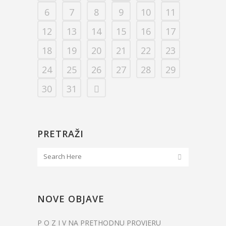
6
7
8
9
10
11
12
13
14
15
16
17
18
19
20
21
22
23
24
25
26
27
28
29
30
31
PRETRAŽI
NOVE OBJAVE
P O Z I V NA PRETHODNU PROVJERU