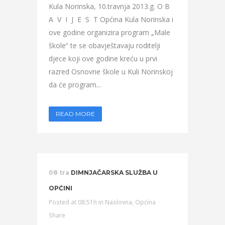
Kula Norinska, 10.travnja 2013.g. O B
A V I J E S T Općina Kula Norinska i
ove godine organizira program „Male
škole“ te se obavještavaju roditelji
djece koji ove godine kreću u prvi
razred Osnovne škole u Kuli Norinskoj
da će program...
READ MORE
08 tra
DIMNJAČARSKA SLUŽBA U
OPĆINI
Posted at 08:51h
in
Naslovna
,
Općina
Share