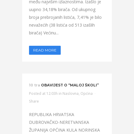
među najvišim izlaznostima. Izašlo je
uupno 34,18% birača. Od ukupnog
broja prebrojanih listića, 7,41% je bilo
nevažećih (38 listića od 513 izašlih
birača) Većinu...
READ MORE
10 tra
OBAVIJEST O “MALOJ ŠKOLI”
Posted at 12:03h
in
Naslovna
,
Općina
Share
REPUBLIKA HRVATSKA
DUBROVAČKO-NERETVANSKA
ŽUPANIJA OPĆINA KULA NORINSKA