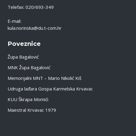
Telefax: 020/693-349
E-mail:
kula.norinska@du.t-com.hr
Poveznice
Župa Bagalović
MNK Župa Bagalović
Memorijalni MNT – Mario Nikolić Kiš
Udruga lađara Gospa Karmelska Krvavac
KUU Škrapa Momići
Maestral Krvavac 1979