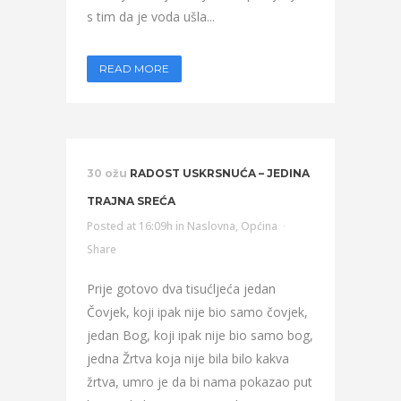
s tim da je voda ušla...
READ MORE
30 ožu
RADOST USKRSNUĆA – JEDINA
TRAJNA SREĆA
Posted at 16:09h
in
Naslovna
,
Općina
Share
Prije gotovo dva tisućljeća jedan
Čovjek, koji ipak nije bio samo čovjek,
jedan Bog, koji ipak nije bio samo bog,
jedna Žrtva koja nije bila bilo kakva
žrtva, umro je da bi nama pokazao put