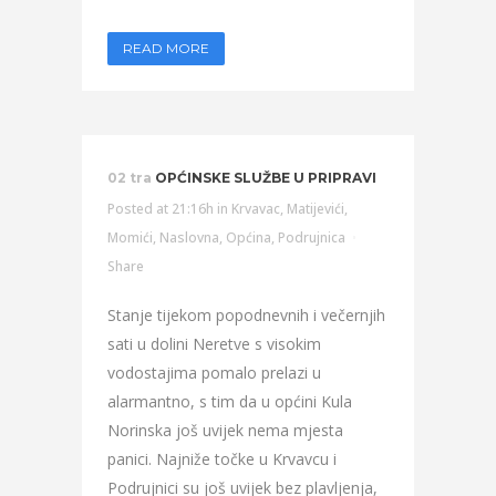
READ MORE
02 tra
OPĆINSKE SLUŽBE U PRIPRAVI
Posted at 21:16h
in
Krvavac
,
Matijevići
,
Momići
,
Naslovna
,
Općina
,
Podrujnica
Share
Stanje tijekom popodnevnih i večernjih
sati u dolini Neretve s visokim
vodostajima pomalo prelazi u
alarmantno, s tim da u općini Kula
Norinska još uvijek nema mjesta
panici. Najniže točke u Krvavcu i
Podrujnici su još uvijek bez plavljenja,