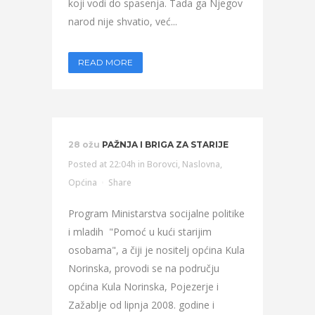
koji vodi do spasenja. Tada ga Njegov
narod nije shvatio, već...
READ MORE
28 ožu
PAŽNJA I BRIGA ZA STARIJE
Posted at 22:04h
in
Borovci
,
Naslovna
,
Općina
Share
Program Ministarstva socijalne politike
i mladih "Pomoć u kući starijim
osobama", a čiji je nositelj općina Kula
Norinska, provodi se na području
općina Kula Norinska, Pojezerje i
Zažablje od lipnja 2008. godine i