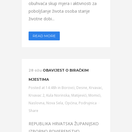
obuhvaća skup mjera i aktivnosti za
poboljšanje života osoba starije
životne dobi...
READ MORE
28 ožu
OBAVIJEST O BIRAČKIM
MJESTIMA
Posted at 14:48h
in
Borovci
,
Desne
,
Krvavac
,
Krvavac 2
,
Kula Norinska
,
Matijevići
,
Momići
,
Naslovna
,
Nova Sela
,
Općina
,
Podrujnica
Share
REPUBLIKA HRVATSKA ŽUPANIJSKO
IZBORNO POVJERENSTVO