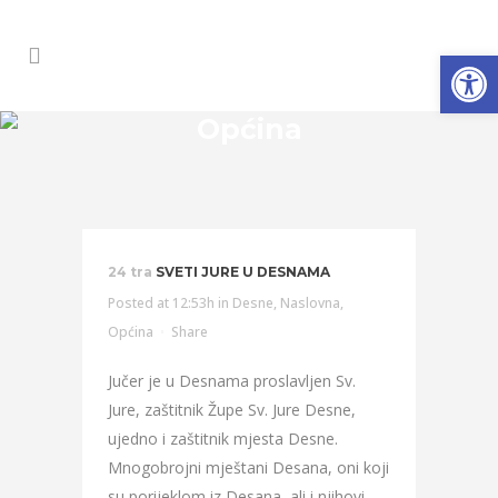
Open
Općina
24 tra
SVETI JURE U DESNAMA
Posted at 12:53h
in
Desne
,
Naslovna
,
Općina
Share
Jučer je u Desnama proslavljen Sv.
Jure, zaštitnik Župe Sv. Jure Desne,
ujedno i zaštitnik mjesta Desne.
Mnogobrojni mještani Desana, oni koji
su porijeklom iz Desana, ali i njihovi