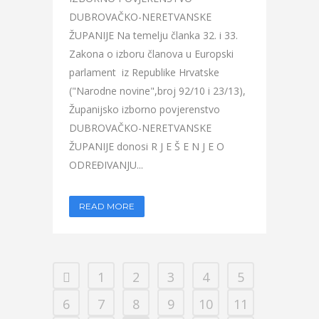
DUBROVAČKO-NERETVANSKE
ŽUPANIJE Na temelju članka 32. i 33.
Zakona o izboru članova u Europski
parlament iz Republike Hrvatske
("Narodne novine",broj 92/10 i 23/13),
Županijsko izborno povjerenstvo
DUBROVAČKO-NERETVANSKE
ŽUPANIJE donosi R J E Š E N J E O
ODREĐIVANJU...
READ MORE
1
2
3
4
5
6
7
8
9
10
11