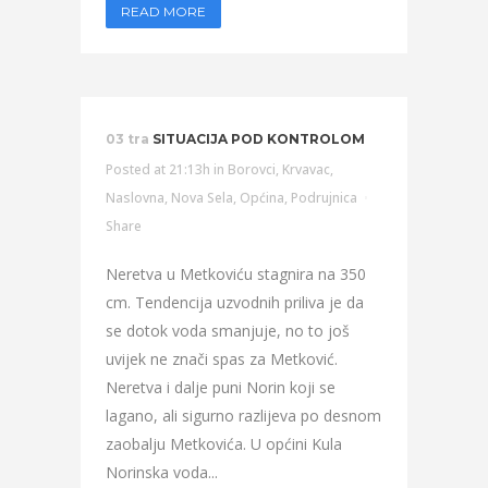
READ MORE
03 tra
SITUACIJA POD KONTROLOM
Posted at 21:13h
in
Borovci
,
Krvavac
,
Naslovna
,
Nova Sela
,
Općina
,
Podrujnica
Share
Neretva u Metkoviću stagnira na 350
cm. Tendencija uzvodnih priliva je da
se dotok voda smanjuje, no to još
uvijek ne znači spas za Metković.
Neretva i dalje puni Norin koji se
lagano, ali sigurno razlijeva po desnom
zaobalju Metkovića. U općini Kula
Norinska voda...