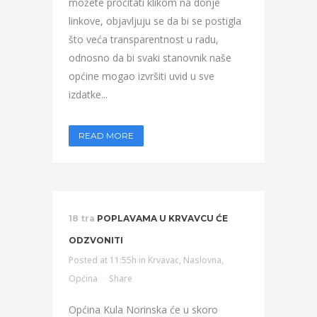
možete pročitati klikom na donje
linkove, objavljuju se da bi se postigla
što veća transparentnost u radu,
odnosno da bi svaki stanovnik naše
općine mogao izvršiti uvid u sve
izdatke...
READ MORE
18 tra
POPLAVAMA U KRVAVCU ĆE
ODZVONITI
Posted at 11:55h
in
Krvavac
,
Naslovna
,
Općina
Share
Općina Kula Norinska će u skoro