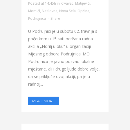
Posted at 14:45h
in
Krvavac
,
Matijevići
,
Momići
,
Naslovna
,
Nova Sela
,
Općina
,
Podrujnica
Share
U Podrujnici je u subotu 02. travnja s
početkom u 15 sati održana radna
akcija „Norilj u oku“ u organizaciji
Mjesnog odbora Podrujnica. MO
Podrujnica je javno pozvao lokalne
mještane, ali i druge ljude dobre volje,
da se priključe ovoj akciji, pa je u
radnoj...
READ MORE