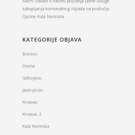
Nacrt Odluke o načinu pružanja javne usluge
sakupljanja komunalnog otpada na području
Općine Kula Norinska
KATEGORIJE OBJAVA
Borovci
Desne
Izdvojeno
Javni poziv
Krvavac
Krvavac 2
Kula Norinska