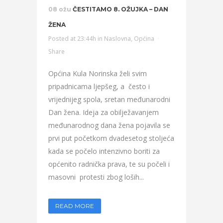
08 ožu
ČESTITAMO 8. OŽUJKA – DAN
ŽENA
Posted at 23:44h
in
Naslovna
,
Općina
Share
Općina Kula Norinska želi svim
pripadnicama ljepšeg, a često i
vrijednijeg spola, sretan međunarodni
Dan žena. Ideja za obilježavanjem
međunarodnog dana žena pojavila se
prvi put početkom dvadesetog stoljeća
kada se počelo intenzivno boriti za
općenito radnička prava, te su počeli i
masovni protesti zbog loših...
READ MORE