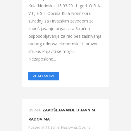
Kula Norinska, 15.03.2011. god. O B A
V I J E S T Općina Kula Norinska u
suradnji sa Hrvatskim zavodom za
zapošljavanje organizira Stručno
osposobljavanje za rad bez zasnivanja
radnog odnosa ekonomske ili pravne
struke. Prijaviti se mogu: -
Nezaposlene...
READ MORE
09 ožu
ZAPOŠLJAVANJE U JAVNIM
RADOVIMA
Posted at 11:26h
in
Naslovna
,
Općina