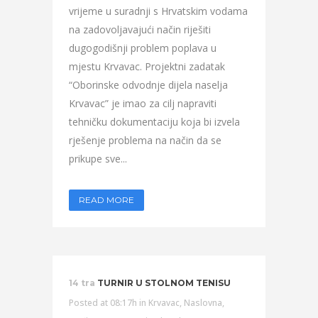
vrijeme u suradnji s Hrvatskim vodama
na zadovoljavajući način riješiti
dugogodišnji problem poplava u
mjestu Krvavac. Projektni zadatak
“Oborinske odvodnje dijela naselja
Krvavac” je imao za cilj napraviti
tehničku dokumentaciju koja bi izvela
rješenje problema na način da se
prikupe sve...
READ MORE
14 tra
TURNIR U STOLNOM TENISU
Posted at 08:17h
in
Krvavac
,
Naslovna
,