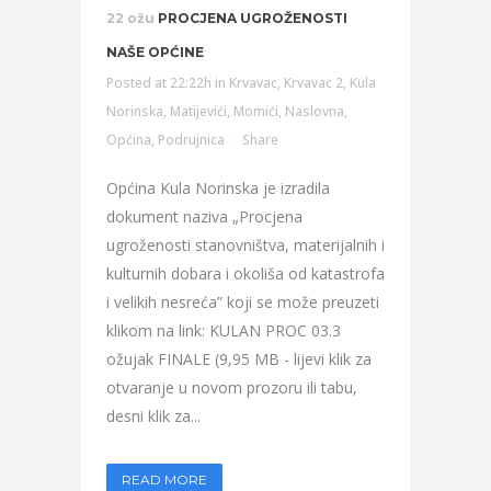
22 ožu
PROCJENA UGROŽENOSTI
NAŠE OPĆINE
Posted at 22:22h
in
Krvavac
,
Krvavac 2
,
Kula
Norinska
,
Matijevići
,
Momići
,
Naslovna
,
Općina
,
Podrujnica
Share
Općina Kula Norinska je izradila
dokument naziva „Procjena
ugroženosti stanovništva, materijalnih i
kulturnih dobara i okoliša od katastrofa
i velikih nesreća” koji se može preuzeti
klikom na link: KULAN PROC 03.3
ožujak FINALE (9,95 MB - lijevi klik za
otvaranje u novom prozoru ili tabu,
desni klik za...
READ MORE