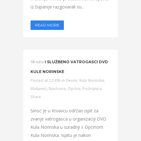
iz županije razgovarali su...
READ MORE
18 ožu
I SLUŽBENO VATROGASCI DVD
KULE NORINSKE
Posted at 22:49h
in
Desne
,
Kula Norinska
,
Matijevići
,
Naslovna
,
Općina
,
Podrujnica
Share
Sinoć je u Krvavcu održan ispit za
zvanje vatrogasca u organizaciji DVD
Kula Norinska u suradnji s Općinom
Kula Norinska. Ispitu je nakon