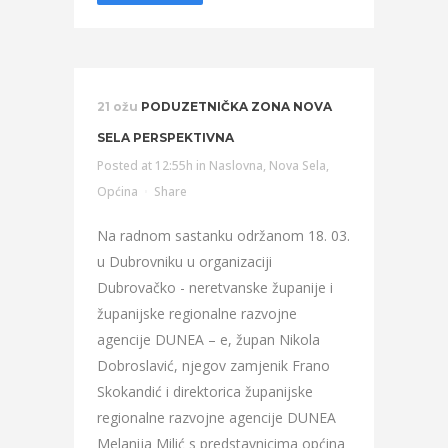
21 ožu
PODUZETNIČKA ZONA NOVA
SELA PERSPEKTIVNA
Posted at 12:55h
in
Naslovna
,
Nova Sela
,
Općina
Share
Na radnom sastanku održanom 18. 03.
u Dubrovniku u organizaciji
Dubrovačko - neretvanske županije i
županijske regionalne razvojne
agencije DUNEA – e, župan Nikola
Dobroslavić, njegov zamjenik Frano
Skokandić i direktorica županijske
regionalne razvojne agencije DUNEA
Melanija Milić s predstavnicima općina