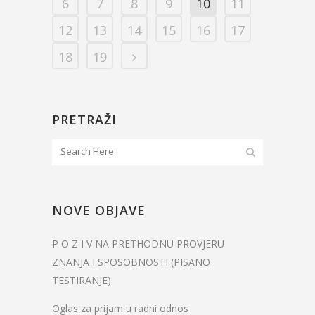
6
7
8
9
10
11
12
13
14
15
16
17
18
19
PRETRAŽI
NOVE OBJAVE
P O Z I V NA PRETHODNU PROVJERU
ZNANJA I SPOSOBNOSTI (PISANO
TESTIRANJE)
Oglas za prijam u radni odnos