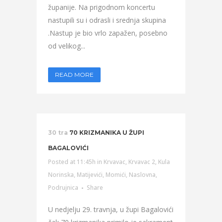
županije. Na prigodnom koncertu
nastupili su i odrasli i srednja skupina
.Nastup je bio vrlo zapažen, posebno
od velikog...
READ MORE
30 tra
70 KRIZMANIKA U ŽUPI
BAGALOVIĆI
Posted at 11:45h
in
Krvavac
,
Krvavac 2
,
Kula
Norinska
,
Matijevići
,
Momići
,
Naslovna
,
Podrujnica
Share
U nedjelju 29. travnja, u župi Bagalovići