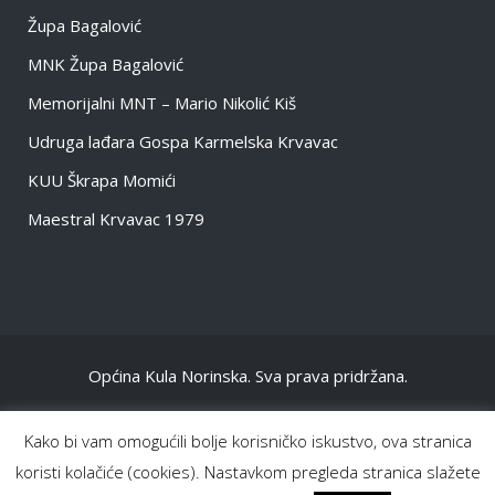
Župa Bagalović
MNK Župa Bagalović
Memorijalni MNT – Mario Nikolić Kiš
Udruga lađara Gospa Karmelska Krvavac
KUU Škrapa Momići
Maestral Krvavac 1979
Općina Kula Norinska. Sva prava pridržana.
NASLOVNA
Kako bi vam omogućili bolje korisničko iskustvo, ova stranica
OPĆENITO
koristi kolačiće (cookies). Nastavkom pregleda stranica slažete