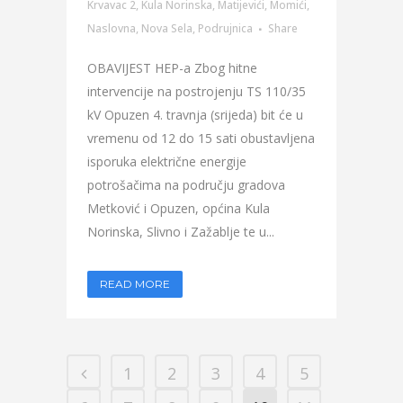
Krvavac 2
,
Kula Norinska
,
Matijevići
,
Momići
,
Naslovna
,
Nova Sela
,
Podrujnica
Share
OBAVIJEST HEP-a Zbog hitne
intervencije na postrojenju TS 110/35
kV Opuzen 4. travnja (srijeda) bit će u
vremenu od 12 do 15 sati obustavljena
isporuka električne energije
potrošačima na području gradova
Metković i Opuzen, općina Kula
Norinska, Slivno i Zažablje te u...
READ MORE
1
2
3
4
5