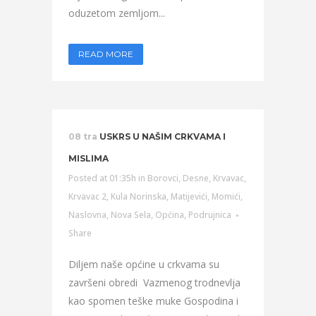
oduzetom zemljom...
READ MORE
08 tra
USKRS U NAŠIM CRKVAMA I
MISLIMA
Posted at 01:35h
in
Borovci
,
Desne
,
Krvavac
,
Krvavac 2
,
Kula Norinska
,
Matijevići
,
Momići
,
Naslovna
,
Nova Sela
,
Općina
,
Podrujnica
Share
Diljem naše općine u crkvama su
završeni obredi Vazmenog trodnevlja
kao spomen teške muke Gospodina i