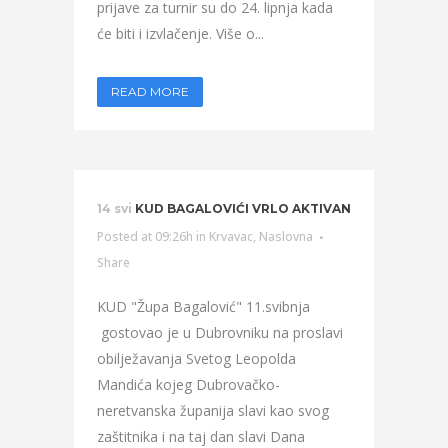
prijave za turnir su do 24. lipnja kada
će biti i izvlačenje. Više o...
READ MORE
14 svi
KUD BAGALOVIĆI VRLO AKTIVAN
Posted at 09:26h
in
Krvavac
,
Naslovna
Share
KUD "Župa Bagalović" 11.svibnja
gostovao je u Dubrovniku na proslavi
obilježavanja Svetog Leopolda
Mandića kojeg Dubrovačko-
neretvanska županija slavi kao svog
zaštitnika i na taj dan slavi Dana