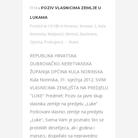
11 tra
POZIV VLASNICIMA ZEMLJE U
LUKAMA
Posted at 10:18h
in
Krvavac
,
Krvavac 2
,
Kula
Norinska
,
Matijevići
,
Momići
,
Naslovna
,
Općina
,
Podrujnica
Share
REPUBLIKA HRVATSKA
DUBROVAČKO-NERETVANSKA
ŽUPANIJA OPĆINA KULA NORINSKA
Kula Norinska, 31. siječnja 2012. SVIM
VLASNICIMA ZEMLJIŠTA NA PREDJELU
"LUKE" Predmet: Poziv za javni skup
vlasnika zemlje na predjelu „Luke“
Poštovani vlasnici zemlje na predjelu
„Luke“, Svima Vam je poznato što se
proteklih desetljeća, ali i godina i
mjeseci, događalo sa nepravedno