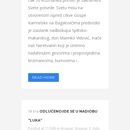
čak 70 krizmanika primilo je sakrament
Svete potvrde. Svetu misu na
otvorenom ispred crkve Gospe
Karmelske na Bagalovićima predvodio
je izaslanik nadbiskupa Splitsko-
makarskog, don Marinko Vidović, inače
naš Neretvanin koji je iznimno
nadahnutim govorima i propovijedima
krizmanicima, kumovima i...
READ MORE
16 tra
ODLUČENO:IDE SE U NADIOBU
“LUKA”
Posted at 11:50h
in
Krvavac
,
Krvavac 2
,
Kula