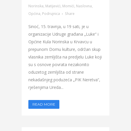
Norinska
,
Matijevići
,
Momići
,
Naslovna
,
Općina
,
Podrujnica
Share
Sinoć, 15. travnja, u 19 sati, je u
organizacije Udruge građana „Luke“ i
Općine Kula Norinska u Krvavcu u
prepunom Domu kulture, održan skup
vlasnika zemljišta na predjelu Luke koji
su s osnove povrata nezakonito
oduzetog zemljišta od strane
nekadašnjeg poduzeća „PIK Neretva“,
rješenjima Ureda...
READ MORE