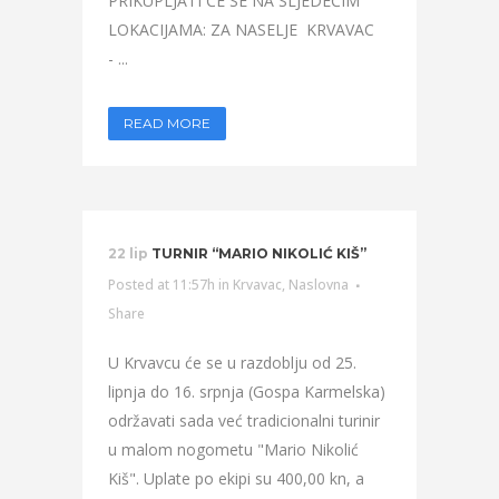
PRIKUPLJATI ĆE SE NA SLJEDEĆIM
LOKACIJAMA: ZA NASELJE KRVAVAC
- ...
READ MORE
22 lip
TURNIR “MARIO NIKOLIĆ KIŠ”
Posted at 11:57h
in
Krvavac
,
Naslovna
Share
U Krvavcu će se u razdoblju od 25.
lipnja do 16. srpnja (Gospa Karmelska)
održavati sada već tradicionalni turinir
u malom nogometu "Mario Nikolić
Kiš". Uplate po ekipi su 400,00 kn, a