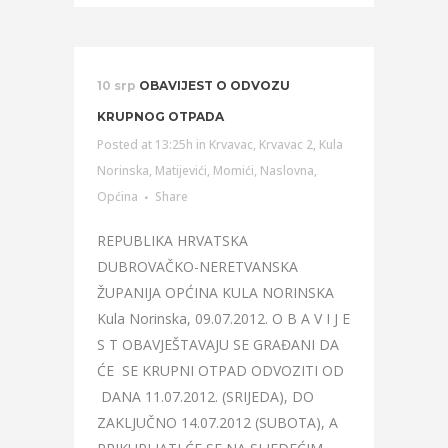
10 srp
OBAVIJEST O ODVOZU
KRUPNOG OTPADA
Posted at 13:25h
in
Krvavac
,
Krvavac 2
,
Kula
Norinska
,
Matijevići
,
Momići
,
Naslovna
,
Općina
Share
REPUBLIKA HRVATSKA
DUBROVAČKO-NERETVANSKA
ŽUPANIJA OPĆINA KULA NORINSKA
Kula Norinska, 09.07.2012. O B A V I J E
S T OBAVJEŠTAVAJU SE GRAĐANI DA
ĆE SE KRUPNI OTPAD ODVOZITI OD
DANA 11.07.2012. (SRIJEDA), DO
ZAKLJUČNO 14.07.2012 (SUBOTA), A