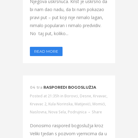
Njegova uskrsnuća. Krist je uskrsno da
bi nam dao nadu, da bi nam pokazao
pravi put – put koji nije nimalo lagan,
nimalo popularan i nimalo predvidiv.
No taj put, koliko...
READ MORE
04 tra
RASPOREDI BOGOSLUŽJA
Posted at 21:35h
in
Borovci
,
Desne
,
Krvavac
,
Krvavac 2
,
Kula Norinska
,
Matijevići
,
Momići
,
Naslovna
,
Nova Sela
,
Podrujnica
Share
Donosimo raspored bogoslužja kroz
Veliki tjedan s pozivom vjernicima da u