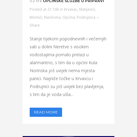
02 tra
OPĆINSKE SLUŽBE U PRIPRAVI
Posted at 21:16h
in
Krvavac
,
Matijevići
,
Momići
,
Naslovna
,
Općina
,
Podrujnica
Share
Stanje tijekom popodnevnih i večernjih
sati u dolini Neretve s visokim
vodostajima pomalo prelazi u
alarmantno, s tim da u općini Kula
Norinska još uvijek nema mjesta
panici. Najniže točke u Krvavcu i
Podrujnici su još uvijek bez plavljenja,
s tim da je voda ušla...
READ MORE