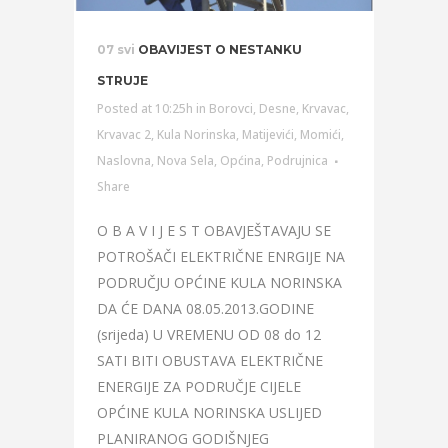
07 svi
OBAVIJEST O NESTANKU
STRUJE
Posted at 10:25h
in
Borovci
,
Desne
,
Krvavac
,
Krvavac 2
,
Kula Norinska
,
Matijevići
,
Momići
,
Naslovna
,
Nova Sela
,
Općina
,
Podrujnica
Share
O B A V I J E S T OBAVJEŠTAVAJU SE
POTROŠAČI ELEKTRIČNE ENRGIJE NA
PODRUČJU OPĆINE KULA NORINSKA
DA ĆE DANA 08.05.2013.GODINE
(srijeda) U VREMENU OD 08 do 12
SATI BITI OBUSTAVA ELEKTRIČNE
ENERGIJE ZA PODRUČJE CIJELE
OPĆINE KULA NORINSKA USLIJED
PLANIRANOG GODIŠNJEG