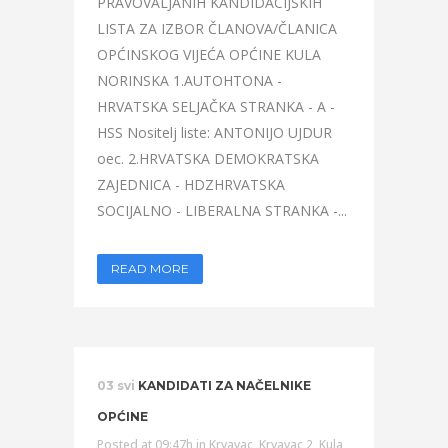
PRAVOVALJANIH KANDIDACIJSKIH
LISTA ZA IZBOR ČLANOVA/ČLANICA
OPĆINSKOG VIJEĆA OPĆINE KULA
NORINSKA 1.AUTOHTONA -
HRVATSKA SELJAČKA STRANKA - A -
HSS Nositelj liste: ANTONIJO UJDUR
oec. 2.HRVATSKA DEMOKRATSKA
ZAJEDNICA - HDZHRVATSKA
SOCIJALNO - LIBERALNA STRANKA -...
READ MORE
03 svi
KANDIDATI ZA NAČELNIKE
OPĆINE
Posted at 09:47h
in
Krvavac
,
Krvavac 2
,
Kula