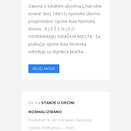
Zakona o lokalnim izborima („Narodne
novine“ broj 144/12) općinsko izborno
povjerenstvo Općine Kula Norinska
donosi . R J E Š E N J E O
ODREĐIVANJU BIRAČKIH MJESTA . Za
područje općine Kula Norinska
određuju se slijedeća biračka...
READ MORE
04 tra
STANJE U OPĆINI
NORMALIZIRANO
Posted at 13:20h
in
Krvavac
,
Naslovna
,
Općina
,
Podrujnica
Share