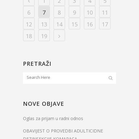
1
2
3
4
5
6
7
8
9
10
11
12
13
14
15
16
17
18
19
PRETRAŽI
NOVE OBJAVE
Oglas za prijam u radni odnos
OBAVIJEST O PROVEDBI ADULTICIDNE
DEZINSEKCIJE KOMARACA