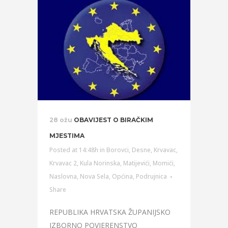
28 ožu
OBAVIJEST O BIRAČKIM
MJESTIMA
Posted at 14:48h
in
Borovci
,
Desne
,
Krvavac
,
Krvavac 2
,
Kula Norinska
,
Matijevići
,
Momići
,
Naslovna
,
Nova Sela
,
Općina
,
Podrujnica
Share
REPUBLIKA HRVATSKA ŽUPANIJSKO
IZBORNO POVJERENSTVO