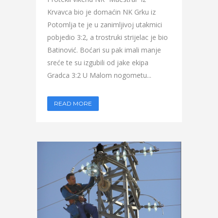
Krvavca bio je domaćin NK Grku iz
Potomlja te je u zanimljivoj utakmici
pobjedio 3:2, a trostruki strijelac je bio
Batinović. Boćari su pak imali manje
sreće te su izgubili od jake ekipa
Gradca 3:2 U Malom nogometu...
READ MORE