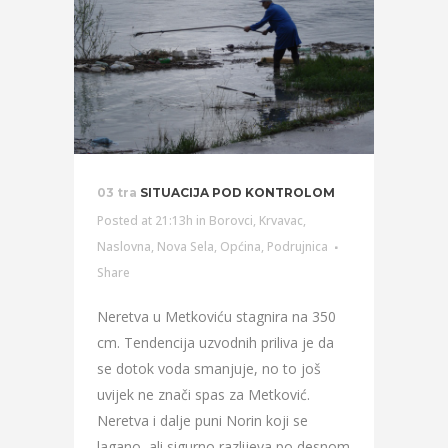
03 tra
SITUACIJA POD KONTROLOM
Posted at 21:13h
in
Borovci
,
Krvavac
,
Naslovna
,
Nova Sela
,
Općina
,
Podrujnica
Share
Neretva u Metkoviću stagnira na 350
cm. Tendencija uzvodnih priliva je da
se dotok voda smanjuje, no to još
uvijek ne znači spas za Metković.
Neretva i dalje puni Norin koji se
lagano, ali sigurno razlijeva po desnom