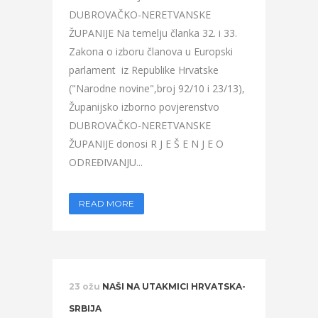
DUBROVAČKO-NERETVANSKE
ŽUPANIJE Na temelju članka 32. i 33.
Zakona o izboru članova u Europski
parlament iz Republike Hrvatske
("Narodne novine",broj 92/10 i 23/13),
Županijsko izborno povjerenstvo
DUBROVAČKO-NERETVANSKE
ŽUPANIJE donosi R J E Š E N J E O
ODREĐIVANJU...
READ MORE
23 ožu
NAŠI NA UTAKMICI HRVATSKA-
SRBIJA