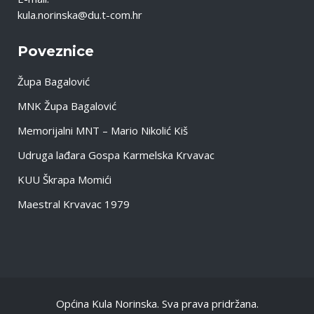
kula.norinska@du.t-com.hr
Poveznice
Župa Bagalović
MNK Župa Bagalović
Memorijalni MNT – Mario Nikolić Kiš
Udruga lađara Gospa Karmelska Krvavac
KUU Škrapa Momići
Maestral Krvavac 1979
Općina Kula Norinska. Sva prava pridržana.