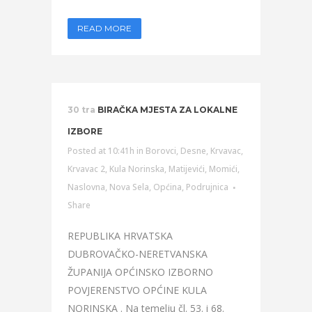
READ MORE
30 tra
BIRAČKA MJESTA ZA LOKALNE
IZBORE
Posted at 10:41h
in
Borovci
,
Desne
,
Krvavac
,
Krvavac 2
,
Kula Norinska
,
Matijevići
,
Momići
,
Naslovna
,
Nova Sela
,
Općina
,
Podrujnica
Share
REPUBLIKA HRVATSKA
DUBROVAČKO-NERETVANSKA
ŽUPANIJA OPĆINSKO IZBORNO
POVJERENSTVO OPĆINE KULA
NORINSKA . Na temelju čl. 53. i 68.