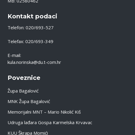
MB: 02580462
Kontakt podaci
Telefon: 020/693-527
Telefax: 020/693-349
E-mail:
kula.norinska@du.t-com.hr
Poveznice
Župa Bagalović
MNK Župa Bagalović
Memorijalni MNT – Mario Nikolić Kiš
Udruga lađara Gospa Karmelska Krvavac
KUU Škrapa Momići