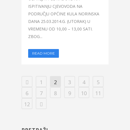
ISPITIVANJU CJEVOVODA NA
PODRUČJU OPĆINE KULA NORINSKA
DANA 25.03.2014.G. (UTORAK) U
VREMENU OD 10,00 – 13,00 SATI.
ZBOG...
READ MORE
1
2
3
4
5
6
7
8
9
10
11
12