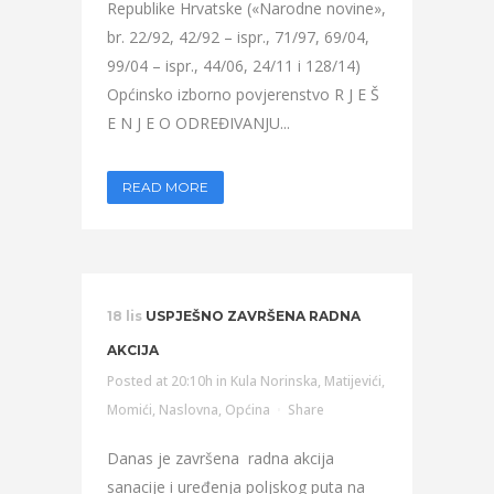
Republike Hrvatske («Narodne novine»,
br. 22/92, 42/92 – ispr., 71/97, 69/04,
99/04 – ispr., 44/06, 24/11 i 128/14)
Općinsko izborno povjerenstvo R J E Š
E N J E O ODREĐIVANJU...
READ MORE
18 lis
USPJEŠNO ZAVRŠENA RADNA
AKCIJA
Posted at 20:10h
in
Kula Norinska
,
Matijevići
,
Momići
,
Naslovna
,
Općina
Share
Danas je završena radna akcija
sanacije i uređenja poljskog puta na