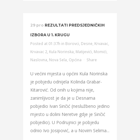
29 pro
REZULTATI PREDSJEDNIČKIH
IZBORA U 1. KRUGU
Posted at 01:37h
in
Borovci
,
Desne
,
Krvavac
,
Krvavac 2
,
Kula Norinska
,
Matijevići
,
Momići
,
Naslovna
,
Nova Sela
,
Općina
Share
U većini mjesta u općini Kula Norinska
je pobjedu odnijela Kolinda Grabar-
Kitarović. Od onih u kojima nije,
zanimljivost je da je u Desnama
pobjedio Ivan Sinčić (neslužbeno jedino
mjesto u dolini Neretve gdje je Sinčić
pobjedio). U Podrujnici je pobjedu
odnio Ivo Josipović, a u Novim Selima...