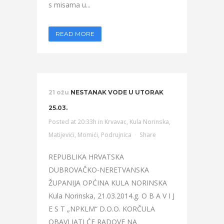
s misama u...
READ MORE
21 ožu
NESTANAK VODE U UTORAK
25.03.
Posted at 20:33h
in
Krvavac
,
Kula Norinska
,
Matijevići
,
Momići
,
Podrujnica
Share
REPUBLIKA HRVATSKA
DUBROVAČKO-NERETVANSKA
ŽUPANIJA OPĆINA KULA NORINSKA
Kula Norinska, 21.03.2014.g. O B A V I J
E S T „NPKLM“ D.O.O. KORČULA
OBAVLJATI ĆE RADOVE NA