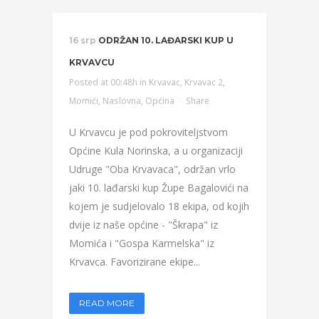
16 srp
ODRŽAN 10. LAĐARSKI KUP U
KRVAVCU
Posted at 00:48h
in
Krvavac
,
Krvavac 2
,
Momići
,
Naslovna
,
Općina
Share
U Krvavcu je pod pokroviteljstvom
Općine Kula Norinska, a u organizaciji
Udruge "Oba Krvavaca", održan vrlo
jaki 10. lađarski kup Župe Bagalovići na
kojem je sudjelovalo 18 ekipa, od kojih
dvije iz naše općine - "Škrapa" iz
Momića i "Gospa Karmelska" iz
Krvavca. Favorizirane ekipe...
READ MORE