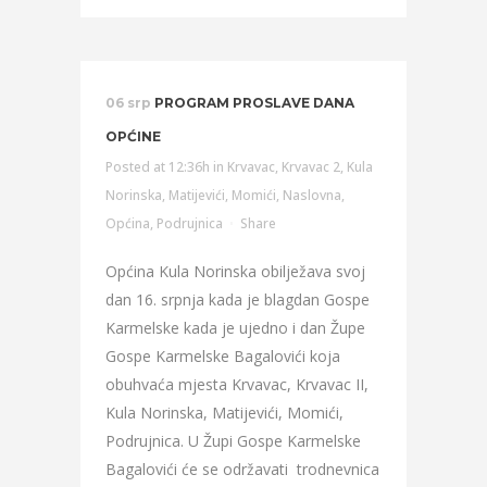
06 srp
PROGRAM PROSLAVE DANA
OPĆINE
Posted at 12:36h
in
Krvavac
,
Krvavac 2
,
Kula
Norinska
,
Matijevići
,
Momići
,
Naslovna
,
Općina
,
Podrujnica
Share
Općina Kula Norinska obilježava svoj
dan 16. srpnja kada je blagdan Gospe
Karmelske kada je ujedno i dan Župe
Gospe Karmelske Bagalovići koja
obuhvaća mjesta Krvavac, Krvavac II,
Kula Norinska, Matijevići, Momići,
Podrujnica. U Župi Gospe Karmelske
Bagalovići će se održavati trodnevnica