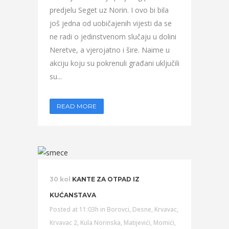
predjelu Seget uz Norin. I ovo bi bila
još jedna od uobičajenih vijesti da se
ne radi o jedinstvenom slučaju u dolini
Neretve, a vjerojatno i šire. Naime u
akciju koju su pokrenuli građani uključili
su...
READ MORE
30 kol
KANTE ZA OTPAD IZ
KUĆANSTAVA
Posted at 11:03h
in
Borovci
,
Desne
,
Krvavac
,
Krvavac 2
,
Kula Norinska
,
Matijevići
,
Momići
,