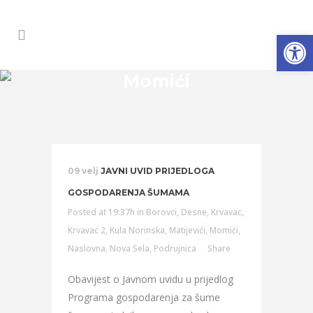
Open
Momići
09 velj
JAVNI UVID PRIJEDLOGA
GOSPODARENJA ŠUMAMA
Posted at 19:37h
in
Borovci
,
Desne
,
Krvavac
,
Krvavac 2
,
Kula Norinska
,
Matijevići
,
Momići
,
Naslovna
,
Nova Sela
,
Podrujnica
Share
Obavijest o Javnom uvidu u prijedlog
Programa gospodarenja za šume