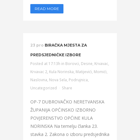
READ MORE
23 pro
BIRAČKA MJESTA ZA
PREDSJEDNIČKE IZBORE
Posted at 17:13h
in
Borovci
,
Desne
,
Krvavac
,
Krvavac 2
,
Kula Norinska
,
Matijevići
,
Momići
,
Naslovna
,
Nova Sela
,
Podrujnica
,
Uncategorized
Share
OP-7 DUBROVAČKO NERETVANSKA
ŽUPANIJA OPĆINSKO IZBORNO
POVJERENSTVO OPĆINE KULA
NORINSKA Na temelju članka 23.
stavka 2. Zakona o izboru predsjednika