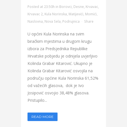
Posted at 23:50h
in
Borovci
,
Desne
,
Krvavac
,
Krvavac 2
,
Kula Norinska
,
Matijevići
,
Momići
,
Naslovna
,
Nova Sela
,
Podrujnica
Share
U općini Kula Norinska na svim
biračkim mjestima u drugom krugu
izbora za Predsjednika Republike
Hrvatske pobjedu je odnijela uvjerljivo
Kolinda Grabar Kitarović. Ukupno je
Kolinda Grabar Kitarović osvojila na
području općine Kula Norinska 61,52%
od važećih glasova, dok je Ivo
Josipović osvojio 38,48% glasova.
Pristupilo...
READ MORE