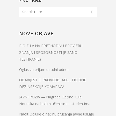
PRETRAŽI
NOVE OBJAVE
P O Z I V NA PRETHODNU PROVJERU
ZNANJA I SPOSOBNOSTI (PISANO
TESTIRANJE)
Oglas za prijam u radni odnos
OBAVIJEST O PROVEDBI ADULTICIDNE
DEZINSEKCIJE KOMARACA
JAVNI POZIV — Nagrade Općine Kula
Norinska najboljim učenicima i studentima
Nacrt Odluke o načinu pružanja javne usluge