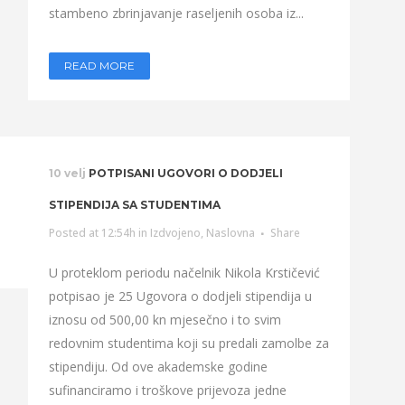
stambeno zbrinjavanje raseljenih osoba iz...
READ MORE
10 velj
POTPISANI UGOVORI O DODJELI
STIPENDIJA SA STUDENTIMA
Posted at 12:54h
in
Izdvojeno
,
Naslovna
Share
U proteklom periodu načelnik Nikola Krstičević
potpisao je 25 Ugovora o dodjeli stipendija u
iznosu od 500,00 kn mjesečno i to svim
redovnim studentima koji su predali zamolbe za
stipendiju. Od ove akademske godine
sufinanciramo i troškove prijevoza jedne