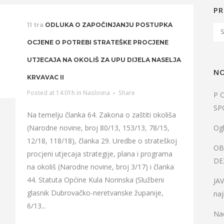
PR
11 tra
ODLUKA O ZAPOČINJANJU POSTUPKA
OCJENE O POTREBI STRATEŠKE PROCJENE
UTJECAJA NA OKOLIŠ ZA UPU DIJELA NASELJA
NO
KRVAVAC II
Posted at 14:01h
in
Naslovna
Share
P 
SP
Na temelju članka 64. Zakona o zaštiti okoliša
(Narodne novine, broj 80/13, 153/13, 78/15,
Ogl
12/18, 118/18), članka 29. Uredbe o strateškoj
OB
procjeni utjecaja strategije, plana i programa
DE
na okoliš (Narodne novine, broj 3/17) i članka
44. Statuta Općine Kula Norinska (Službeni
JA
glasnik Dubrovačko-neretvanske županije,
naj
6/13...
Nac