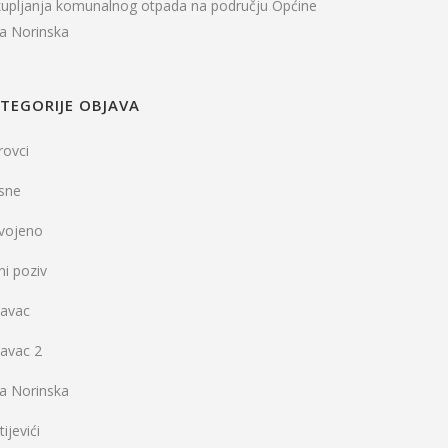
kupljanja komunalnog otpada na području Općine
la Norinska
TEGORIJE OBJAVA
rovci
sne
dvojeno
ni poziv
vavac
vavac 2
la Norinska
ijevići