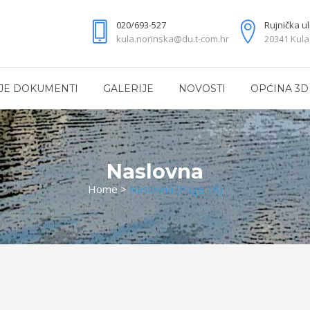
020/693-527
Rujnička ul
kula.norinska@du.t-com.hr
20341 Kula
JE DOKUMENTI
GALERIJE
NOVOSTI
OPĆINA 3D
Naslovna
Home
>
Naslovna
(Page 18)