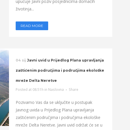
upućuje Javni poziv posjednicima domaćih
životinja...
READ MORE
04 sij
Javni uvid u Prijedlog Plana upravljanja
zaštićenim područjima i područjima ekološke
mreže Delta Neretve
Posted at 08:51h
in
Naslovna
Share
Pozivamo Vas da se uključite u postupak
Javnog uvida u Prijedlog Plana upravljanja
zaštićenim područjima i područjima ekološke
mreže Delta Neretve. Javni uvid održat će se u