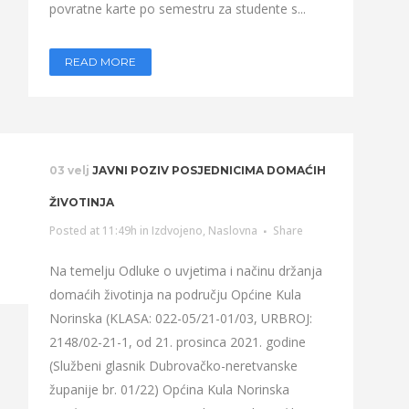
povratne karte po semestru za studente s...
READ MORE
03 velj
JAVNI POZIV POSJEDNICIMA DOMAĆIH
ŽIVOTINJA
Posted at 11:49h
in
Izdvojeno
,
Naslovna
Share
Na temelju Odluke o uvjetima i načinu držanja
domaćih životinja na području Općine Kula
Norinska (KLASA: 022-05/21-01/03, URBROJ:
2148/02-21-1, od 21. prosinca 2021. godine
(Službeni glasnik Dubrovačko-neretvanske
županije br. 01/22) Općina Kula Norinska