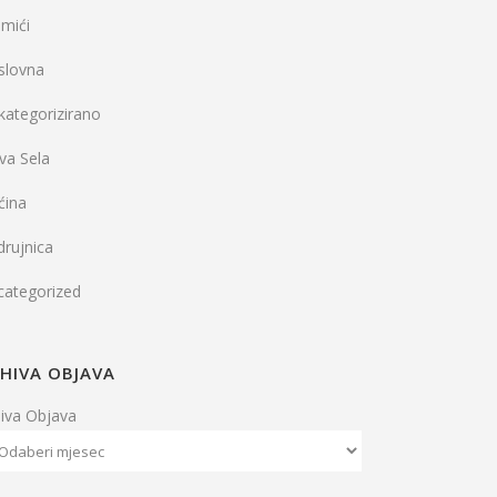
mići
slovna
kategorizirano
va Sela
ćina
rujnica
categorized
HIVA OBJAVA
hiva Objava