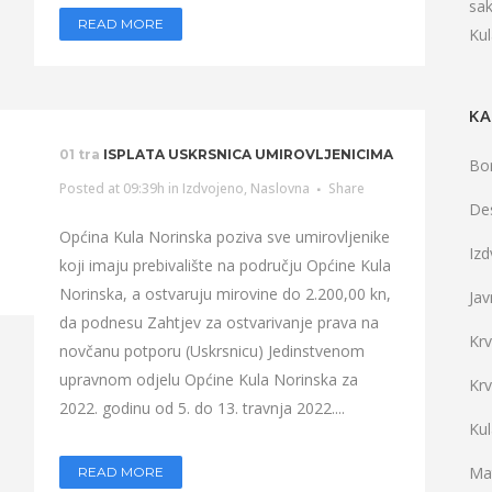
sa
READ MORE
Ku
KA
01 tra
ISPLATA USKRSNICA UMIROVLJENICIMA
Bo
Posted at 09:39h
in
Izdvojeno
,
Naslovna
Share
De
Općina Kula Norinska poziva sve umirovljenike
Iz
koji imaju prebivalište na području Općine Kula
Norinska, a ostvaruju mirovine do 2.200,00 kn,
Jav
da podnesu Zahtjev za ostvarivanje prava na
Kr
novčanu potporu (Uskrsnicu) Jedinstvenom
upravnom odjelu Općine Kula Norinska za
Kr
2022. godinu od 5. do 13. travnja 2022....
Ku
Mat
READ MORE