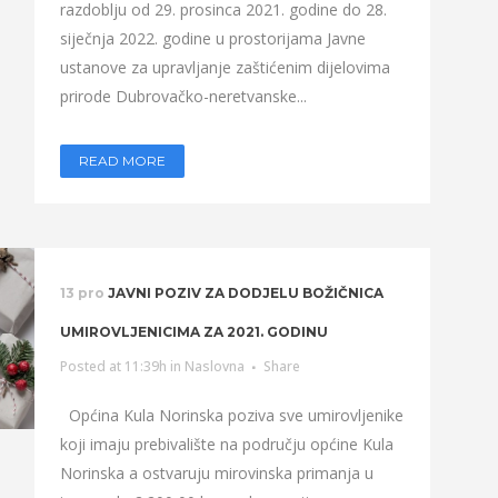
razdoblju od 29. prosinca 2021. godine do 28.
siječnja 2022. godine u prostorijama Javne
ustanove za upravljanje zaštićenim dijelovima
prirode Dubrovačko-neretvanske...
READ MORE
13 pro
JAVNI POZIV ZA DODJELU BOŽIČNICA
UMIROVLJENICIMA ZA 2021. GODINU
Posted at 11:39h
in
Naslovna
Share
Općina Kula Norinska poziva sve umirovljenike
koji imaju prebivalište na području općine Kula
Norinska a ostvaruju mirovinska primanja u