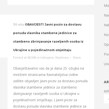
Mo
Na
30 ožu
OBAVIJEST! Javni poziv za dostavu
Ne
ponuda vlasnika stambene jedinice za
No
stambeno zbrinjavanje raseljenih osoba iz
Op
Ukrajine u pojedinačnom smještaju
Pod
Posted at 08:58h
in
Izdvojeno
,
Naslovna
Share
Un
Obavještavamo vas da je dana 25. ožujka na
mrežnim stranicama Ravnateljstva civilne
zaštite objavljen Javni poziv za dostavu ponuda
AR
vlasnika stambene jedinice za stambeno
Ar
zbrinjavanje raseljenih osoba iz Ukrajine u
pojedinačnom smještaju. ( Javni poziv za
dostavu ponuda vlasnika stambene jedinice za