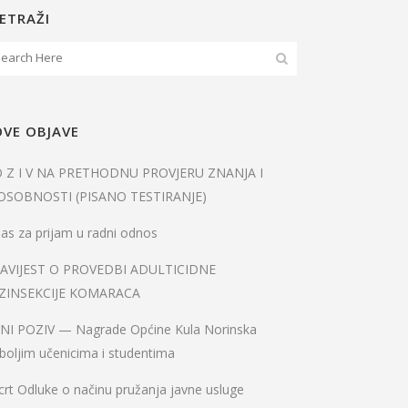
ETRAŽI
VE OBJAVE
O Z I V NA PRETHODNU PROVJERU ZNANJA I
OSOBNOSTI (PISANO TESTIRANJE)
as za prijam u radni odnos
AVIJEST O PROVEDBI ADULTICIDNE
ZINSEKCIJE KOMARACA
VNI POZIV — Nagrade Općine Kula Norinska
boljim učenicima i studentima
rt Odluke o načinu pružanja javne usluge