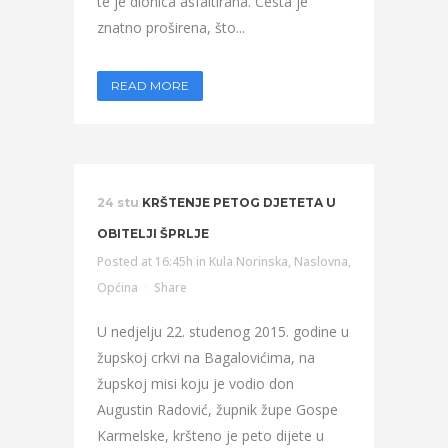
te je dionica asfaltirana. Cesta je
znatno proširena, što...
READ MORE
24 stu
KRŠTENJE PETOG DJETETA U
OBITELJI ŠPRLJE
Posted at 16:45h
in
Kula Norinska
,
Naslovna
,
Općina
Share
U nedjelju 22. studenog 2015. godine u
župskoj crkvi na Bagalovićima, na
župskoj misi koju je vodio don
Augustin Radović, župnik župe Gospe
Karmelske, kršteno je peto dijete u