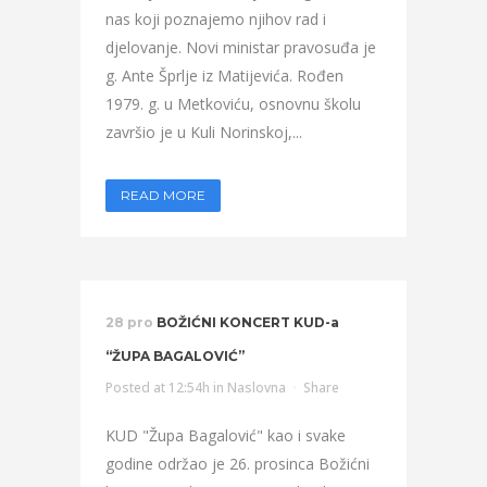
nas koji poznajemo njihov rad i
djelovanje. Novi ministar pravosuđa je
g. Ante Šprlje iz Matijevića. Rođen
1979. g. u Metkoviću, osnovnu školu
završio je u Kuli Norinskoj,...
READ MORE
28 pro
BOŽIĆNI KONCERT KUD-a
“ŽUPA BAGALOVIĆ”
Posted at 12:54h
in
Naslovna
Share
KUD "Župa Bagalović" kao i svake
godine održao je 26. prosinca Božićni