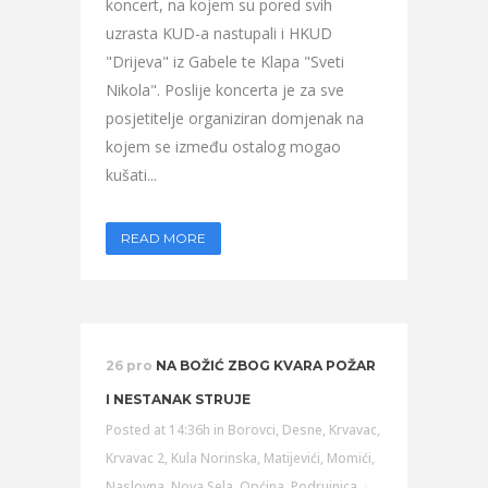
koncert, na kojem su pored svih
uzrasta KUD-a nastupali i HKUD
"Drijeva" iz Gabele te Klapa "Sveti
Nikola". Poslije koncerta je za sve
posjetitelje organiziran domjenak na
kojem se između ostalog mogao
kušati...
READ MORE
26 pro
NA BOŽIĆ ZBOG KVARA POŽAR
I NESTANAK STRUJE
Posted at 14:36h
in
Borovci
,
Desne
,
Krvavac
,
Krvavac 2
,
Kula Norinska
,
Matijevići
,
Momići
,
Naslovna
,
Nova Sela
,
Općina
,
Podrujnica