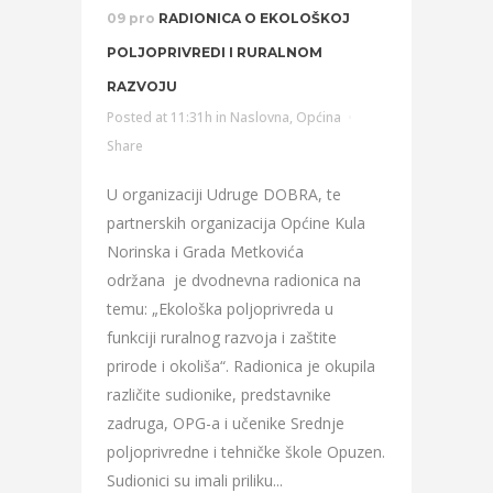
09 pro
RADIONICA O EKOLOŠKOJ
POLJOPRIVREDI I RURALNOM
RAZVOJU
Posted at 11:31h
in
Naslovna
,
Općina
Share
U organizaciji Udruge DOBRA, te
partnerskih organizacija Općine Kula
Norinska i Grada Metkovića
održana je dvodnevna radionica na
temu: „Ekološka poljoprivreda u
funkciji ruralnog razvoja i zaštite
prirode i okoliša“. Radionica je okupila
različite sudionike, predstavnike
zadruga, OPG-a i učenike Srednje
poljoprivredne i tehničke škole Opuzen.
Sudionici su imali priliku...