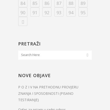
84
85
86
87
88
89
90
91
92
93
94
95
PRETRAŽI
NOVE OBJAVE
P O Z I V NA PRETHODNU PROVJERU
ZNANJA I SPOSOBNOSTI (PISANO
TESTIRANJE)
Oglas za prijam u radni odnos