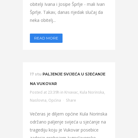
obitelji Ivana i Josipe Šprlje - mali Ivan
Šprlje. Takav, danas rijedak slučaj da
neka obitelj...
READ MORE
17 stu
PALJENJE SVIJEĆA U SJEĆANJE
NA VUKOVAR
Posted at 23:39h
in
Krvavac
,
Kula Norinska
,
Naslovna
,
Općina
Share
Večeras je diljem općine Kula Norinska
održano paljenje svijeća u sjećanje na
tragediju koju je Vukovar posebice
zadesio probojem Jugoslavenske