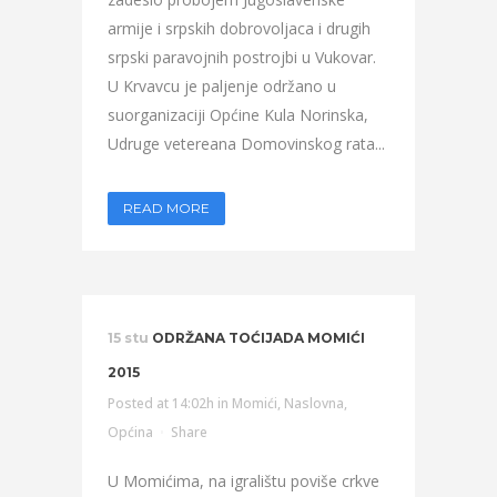
armije i srpskih dobrovoljaca i drugih
srpski paravojnih postrojbi u Vukovar.
U Krvavcu je paljenje održano u
suorganizaciji Općine Kula Norinska,
Udruge vetereana Domovinskog rata...
READ MORE
15 stu
ODRŽANA TOĆIJADA MOMIĆI
2015
Posted at 14:02h
in
Momići
,
Naslovna
,
Općina
Share
U Momićima, na igralištu poviše crkve