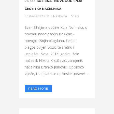
26 pro
BOŽIĆNA I NOVOGODIŠNJA
ČESTITKA NAČELNIKA
Posted at 12:29h
in
Naslovna
Share
Svim žiteljima općine Kula Norinska, u
povodu nadolazećih Božićno -
novogodišnjih blagdana, čestit i
blagoslovljen Božić te sretnu i
uspješnu Novu 2016. godinu žele
načelnik Nikola Krstičević, zamjenik
načelnika Branko Jerković, Općinsko
vijeće, te djelatnice općinske uprave! ...
READ MORE