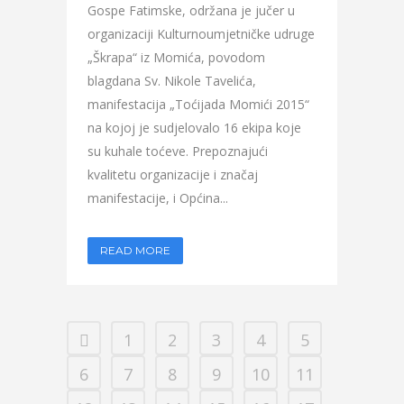
Gospe Fatimske, održana je jučer u
organizaciji Kulturnoumjetničke udruge
„Škrapa“ iz Momića, povodom
blagdana Sv. Nikole Tavelića,
manifestacija „Toćijada Momići 2015“
na kojoj je sudjelovalo 16 ekipa koje
su kuhale toćeve. Prepoznajući
kvalitetu organizacije i značaj
manifestacije, i Općina...
READ MORE
1
2
3
4
5
6
7
8
9
10
11