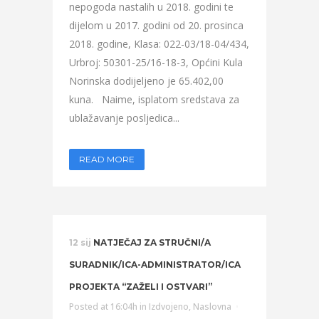
nepogoda nastalih u 2018. godini te
dijelom u 2017. godini od 20. prosinca
2018. godine, Klasa: 022-03/18-04/434,
Urbroj: 50301-25/16-18-3, Općini Kula
Norinska dodijeljeno je 65.402,00
kuna. Naime, isplatom sredstava za
ublažavanje posljedica...
READ MORE
12 sij
NATJEČAJ ZA STRUČNI/A
SURADNIK/ICA-ADMINISTRATOR/ICA
PROJEKTA “ZAŽELI I OSTVARI”
Posted at 16:04h
in
Izdvojeno
,
Naslovna