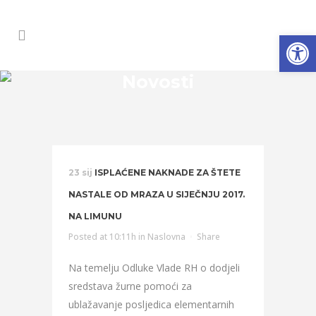
Open
Novosti
23 sij
ISPLAĆENE NAKNADE ZA ŠTETE
NASTALE OD MRAZA U SIJEČNJU 2017.
NA LIMUNU
Posted at 10:11h
in
Naslovna
Share
Na temelju Odluke Vlade RH o dodjeli
sredstava žurne pomoći za
ublažavanje posljedica elementarnih