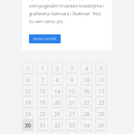
svim poginulim hrvatskim braniteljima i
građanima Vukovara i Škabrnje! "Reći
ću vam samo još...
READ MORE
1
2
3
4
5
6
7
8
9
10
11
12
13
14
15
16
17
18
19
20
21
22
23
24
25
26
27
28
29
30
31
32
33
34
35