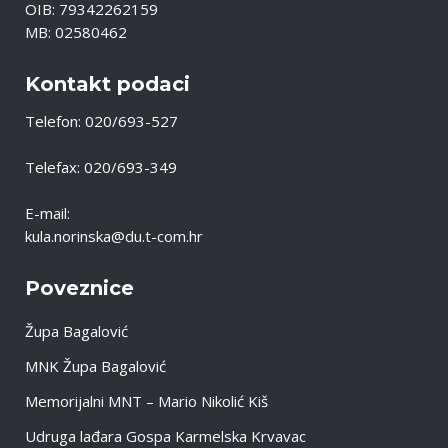
OIB: 79342262159
MB: 02580462
Kontakt podaci
Telefon: 020/693-527
Telefax: 020/693-349
E-mail:
kula.norinska@du.t-com.hr
Poveznice
Župa Bagalović
MNK Župa Bagalović
Memorijalni MNT – Mario Nikolić Kiš
Udruga lađara Gospa Karmelska Krvavac