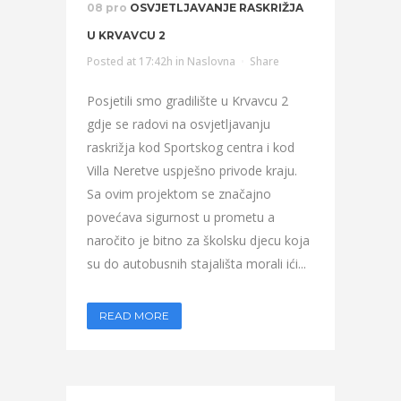
08 pro
OSVJETLJAVANJE RASKRIŽJA
U KRVAVCU 2
Posted at 17:42h
in
Naslovna
Share
Posjetili smo gradilište u Krvavcu 2
gdje se radovi na osvjetljavanju
raskrižja kod Sportskog centra i kod
Villa Neretve uspješno privode kraju.
Sa ovim projektom se značajno
povećava sigurnost u prometu a
naročito je bitno za školsku djecu koja
su do autobusnih stajališta morali ići...
READ MORE