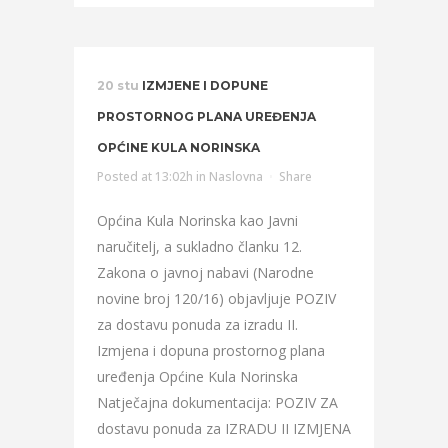
20 stu
IZMJENE I DOPUNE
PROSTORNOG PLANA UREĐENJA
OPĆINE KULA NORINSKA
Posted at 13:02h
in
Naslovna
Share
Općina Kula Norinska kao Javni
naručitelj, a sukladno članku 12.
Zakona o javnoj nabavi (Narodne
novine broj 120/16) objavljuje POZIV
za dostavu ponuda za izradu II.
Izmjena i dopuna prostornog plana
uređenja Općine Kula Norinska
Natječajna dokumentacija: POZIV ZA
dostavu ponuda za IZRADU II IZMJENA