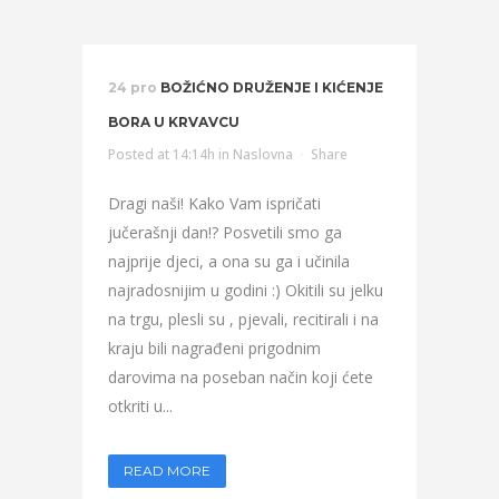
24 pro
BOŽIĆNO DRUŽENJE I KIĆENJE
BORA U KRVAVCU
Posted at 14:14h
in
Naslovna
Share
Dragi naši! Kako Vam ispričati
jučerašnji dan!? Posvetili smo ga
najprije djeci, a ona su ga i učinila
najradosnijim u godini :) Okitili su jelku
na trgu, plesli su , pjevali, recitirali i na
kraju bili nagrađeni prigodnim
darovima na poseban način koji ćete
otkriti u...
READ MORE