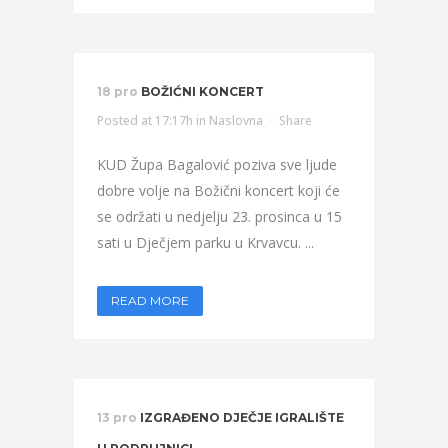
18 pro
BOŽIĆNI KONCERT
Posted at 17:17h
in
Naslovna
Share
KUD Župa Bagalović poziva sve ljude
dobre volje na Božični koncert koji će
se održati u nedjelju 23. prosinca u 15
sati u Dječjem parku u Krvavcu. ...
READ MORE
13 pro
IZGRAĐENO DJEČJE IGRALIŠTE