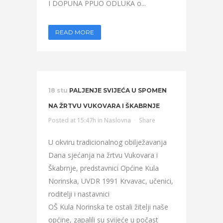
I DOPUNA PPUO ODLUKA o...
READ MORE
18 stu
PALJENJE SVIJEĆA U SPOMEN
NA ŽRTVU VUKOVARA I ŠKABRNJE
Posted at 15:47h
in
Naslovna
Share
U okviru tradicionalnog obilježavanja
Dana sjećanja na žrtvu Vukovara i
Škabrnje, predstavnici Općine Kula
Norinska, UVDR 1991 Krvavac, učenici,
roditelji i nastavnici
OŠ Kula Norinska te ostali žitelji naše
općine, zapalili su svijeće u počast