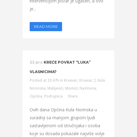
intervencijom požar je ugašen, a ovo
je...
READ MORE
22 pro
KREĆE POVRAT “LUKA”
VLASNICIMA?
Posted at 23:47h
in
Krvavac
,
Krvavac 2
,
Kula
Norinska
,
Matijevići
,
Momići
,
Naslovna
,
Općina
,
Podrujnica
Share
Ovih dana Općina Kula Norinska u
suradnji sa manjom grupom ljudi
sastavljenom od stručnjaka i osoba
koje su dosada pokazale najviše volje