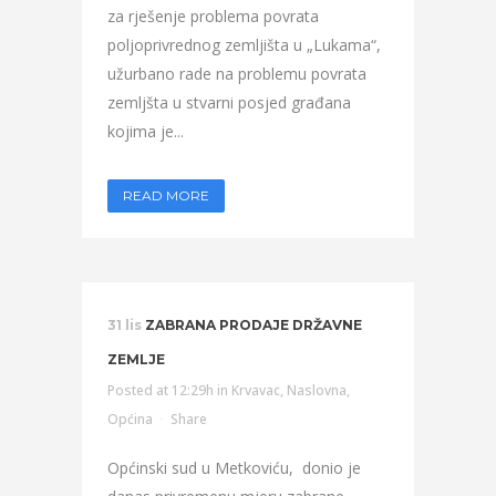
za rješenje problema povrata
poljoprivrednog zemljišta u „Lukama“,
užurbano rade na problemu povrata
zemljšta u stvarni posjed građana
kojima je...
READ MORE
31 lis
ZABRANA PRODAJE DRŽAVNE
ZEMLJE
Posted at 12:29h
in
Krvavac
,
Naslovna
,
Općina
Share
Općinski sud u Metkoviću, donio je