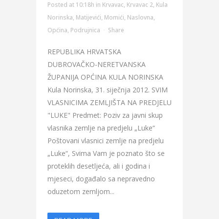
Posted at 10:18h
in
Krvavac
,
Krvavac 2
,
Kula
Norinska
,
Matijevići
,
Momići
,
Naslovna
,
Općina
,
Podrujnica
Share
REPUBLIKA HRVATSKA
DUBROVAČKO-NERETVANSKA
ŽUPANIJA OPĆINA KULA NORINSKA
Kula Norinska, 31. siječnja 2012. SVIM
VLASNICIMA ZEMLJIŠTA NA PREDJELU
"LUKE" Predmet: Poziv za javni skup
vlasnika zemlje na predjelu „Luke“
Poštovani vlasnici zemlje na predjelu
„Luke“, Svima Vam je poznato što se
proteklih desetljeća, ali i godina i
mjeseci, događalo sa nepravedno
oduzetom zemljom...