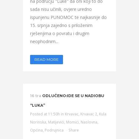
na području "Luke" da oni koji to do
sada nisu učinili, ovjere uredno
ispunjenu PUNOMOC te najkasnije do
15. srpnja zajedno s priloženim
rješenjima o povratu i drugim
neophodnim...
READ MORE
16 tra
ODLUČENO:IDE SE U NADIOBU
“LUKA”
Posted at 11:50h
in
Krvavac
,
Krvavac 2
,
Kula
Norinska
,
Matijevići
,
Momići
,
Naslovna
,
Općina
,
Podrujnica
Share