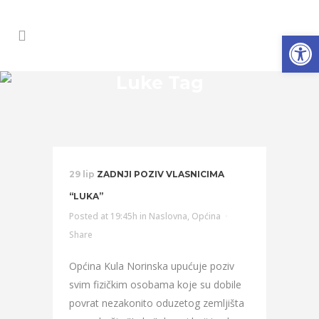
Open
Luke Tag
29 lip
ZADNJI POZIV VLASNICIMA
“LUKA”
Posted at 19:45h
in
Naslovna
,
Općina
Share
Općina Kula Norinska upućuje poziv
svim fizičkim osobama koje su dobile
povrat nezakonito oduzetog zemljišta