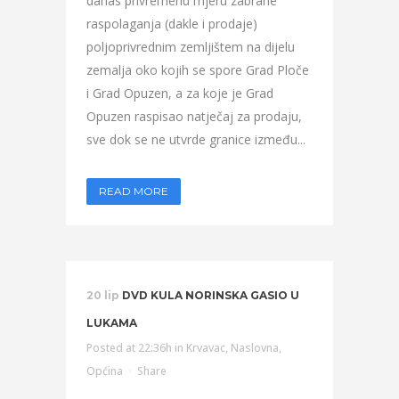
danas privremenu mjeru zabrane
raspolaganja (dakle i prodaje)
poljoprivrednim zemljištem na dijelu
zemalja oko kojih se spore Grad Ploče
i Grad Opuzen, a za koje je Grad
Opuzen raspisao natječaj za prodaju,
sve dok se ne utvrde granice između...
READ MORE
20 lip
DVD KULA NORINSKA GASIO U
LUKAMA
Posted at 22:36h
in
Krvavac
,
Naslovna
,
Općina
Share