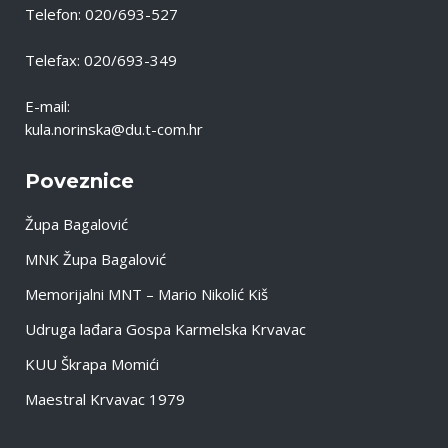
Telefon: 020/693-527
Telefax: 020/693-349
E-mail:
kula.norinska@du.t-com.hr
Poveznice
Župa Bagalović
MNK Župa Bagalović
Memorijalni MNT – Mario Nikolić Kiš
Udruga lađara Gospa Karmelska Krvavac
KUU Škrapa Momići
Maestral Krvavac 1979