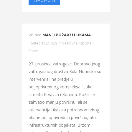
READ MORE
28 pro
MANJI POŽAR U LUKAMA
Posted at 21:42h
in
Naslovna
,
Općina
Share
27. prosinca vatrogasci Dobrovoljnog
vatrogasnog društva Kula Norinska su
intervenirali na predjelu
poljoprivrednog kompleksa "Luke"
između Krvavca i Komina. Požar je
zahvatio manju površinu, ali se
intervencija ukazala potrebnom zbog
blizine poljoprivrednih površina, ali i
infrastrukturnih objekata. Brzom