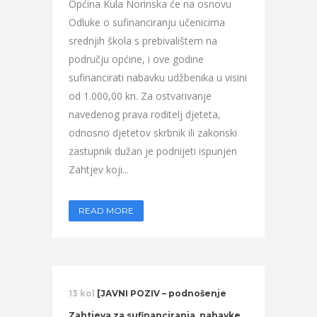
Općina Kula Norinska će na osnovu
Odluke o sufinanciranju učenicima
srednjih škola s prebivalištem na
području općine, i ove godine
sufinancirati nabavku udžbenika u visini
od 1.000,00 kn. Za ostvarivanje
navedenog prava roditelj djeteta,
odnosno djetetov skrbnik ili zakonski
zastupnik dužan je podnijeti ispunjen
Zahtjev koji...
READ MORE
13 kol
[JAVNI POZIV – podnošenje
Zahtjeva za sufinanciranja nabavke