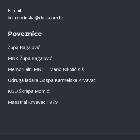
E-mail:
kula.norinska@du.t-com.hr
Poveznice
Župa Bagalović
MNK Župa Bagalović
Memorijalni MNT – Mario Nikolić Kiš
Udruga lađara Gospa Karmelska Krvavac
KUU Škrapa Momići
Maestral Krvavac 1979