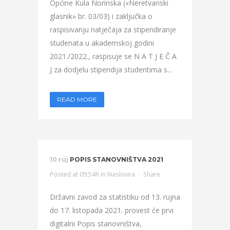
Općine Kula Norinska («Neretvanski
glasnik» br. 03/03) i zaključka o
raspisivanju natječaja za stipendiranje
studenata u akademskoj godini
2021./2022., raspisuje se N A T J E Č A
J za dodjelu stipendija studentima s...
READ MORE
10 ruj
POPIS STANOVNIŠTVA 2021
Posted at 09:54h
in
Naslovna
Share
Državni zavod za statistiku od 13. rujna
do 17. listopada 2021. provest će prvi
digitalni Popis stanovništva,