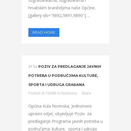
sugrađankama, sugrađanima i
hrvatskim braniteljima naše Općine.
[gallery ids="9892,9891,9890"] ...
READ MORE
21 lis
POZIV ZA PREDLAGANJE JAVNIH
POTREBA U PODRUČJIMA KULTURE,
SPORTA I UDRUGA GRAĐANA
Posted at 10:06h
in
Naslovna
Share
Općina Kula Norinska, Jedinstveni
upravni odjel, objavljuje Poziv za
predlaganje Programa javnih potreba u
područjima: kulture, sporta i udruga