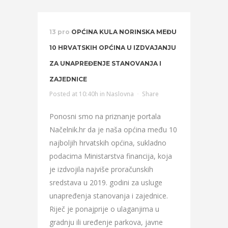
13 pro
OPĆINA KULA NORINSKA MEĐU
10 HRVATSKIH OPĆINA U IZDVAJANJU
ZA UNAPREĐENJE STANOVANJA I
ZAJEDNICE
Posted at 10:40h
in
Naslovna
Share
Ponosni smo na priznanje portala
Načelnik.hr da je naša općina među 10
najboljih hrvatskih općina, sukladno
podacima Ministarstva financija, koja
je izdvojila najviše proračunskih
sredstava u 2019. godini za usluge
unapređenja stanovanja i zajednice.
Riječ je ponajprije o ulaganjima u
gradnju ili uređenje parkova, javne