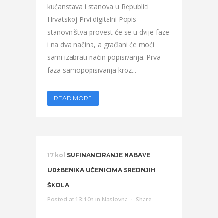
kućanstava i stanova u Republici
Hrvatskoj Prvi digitalni Popis
stanovništva provest će se u dvije faze
i na dva načina, a građani će moći
sami izabrati način popisivanja. Prva
faza samopopisivanja kroz...
READ MORE
17 kol
SUFINANCIRANJE NABAVE
UDžBENIKA UČENICIMA SREDNJIH
ŠKOLA
Posted at 13:10h
in
Naslovna
Share