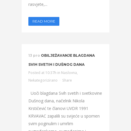
rasvjete,...
READ MORE
13 pro
OBILJEŽAVANJE BLAGDANA
SVIH SVETIH I DUŠNOG DANA
Posted at 10:37h
in
Naslovna
,
Nekategorizirano
Share
Uoči blagdana Svih svetih i svetkovine
Dušnog dana, načelnik Nikola
Krstičević te članovi UVDR 1991
KRVAVAC zapalili su svijeće u spomen
svim poginulim i umrlim