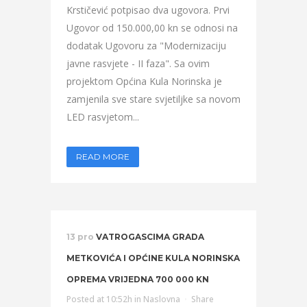
Krstičević potpisao dva ugovora. Prvi
Ugovor od 150.000,00 kn se odnosi na
dodatak Ugovoru za "Modernizaciju
javne rasvjete - II faza". Sa ovim
projektom Općina Kula Norinska je
zamjenila sve stare svjetiljke sa novom
LED rasvjetom...
READ MORE
13 pro
VATROGASCIMA GRADA
METKOVIĆA I OPĆINE KULA NORINSKA
OPREMA VRIJEDNA 700 000 KN
Posted at 10:52h
in
Naslovna
Share