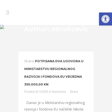
Open
Author: nkrsticevic
13 pro
POTPISANA DVA UGOVORA U
MINISTARSTVU REGIONALNOG
RAZVOJA I FONDOVA EU VRIJEDNA
350.000,00 KN
Posted at 10:55h
in
Naslovna
Share
Danas je u Ministarstvu regionalnog
razvoja i fondova EU načelnik Nikola