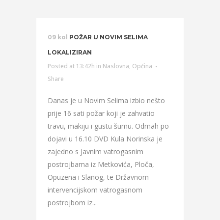
09 kol
POŽAR U NOVIM SELIMA
LOKALIZIRAN
Posted at 13:42h
in
Naslovna
,
Općina
Share
Danas je u Novim Selima izbio nešto
prije 16 sati požar koji je zahvatio
travu, makiju i gustu šumu. Odmah po
dojavi u 16.10 DVD Kula Norinska je
zajedno s Javnim vatrogasnim
postrojbama iz Metkovića, Ploča,
Opuzena i Slanog, te Državnom
intervencijskom vatrogasnom
postrojbom iz...