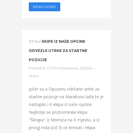
READ MORE
07 kol
EKIPE IZ NAŠE OPĆINE
ODVEZLE UTRKE ZA STARTNE
POZICIJE
Posted at 13:41h
in
Naslovna
,
Općina
Share
Jučer su u Opuzenu održane utrke za
startne pozicije na Maratonu lađa te je
nastupilo i 6 ekipa iz naše općine.
Najbolje se pozicionirala ekipa
"Škrapa" iz Momića na 6 mjestu, a iz
prvog reda (od 3) će krenuti i ekipa