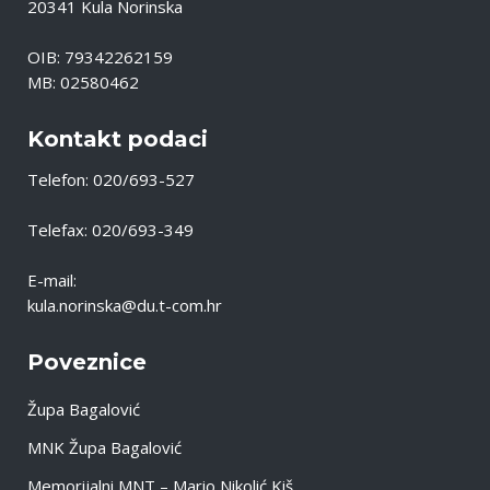
20341 Kula Norinska
OIB: 79342262159
MB: 02580462
Kontakt podaci
Telefon: 020/693-527
Telefax: 020/693-349
E-mail:
kula.norinska@du.t-com.hr
Poveznice
Župa Bagalović
MNK Župa Bagalović
Memorijalni MNT – Mario Nikolić Kiš