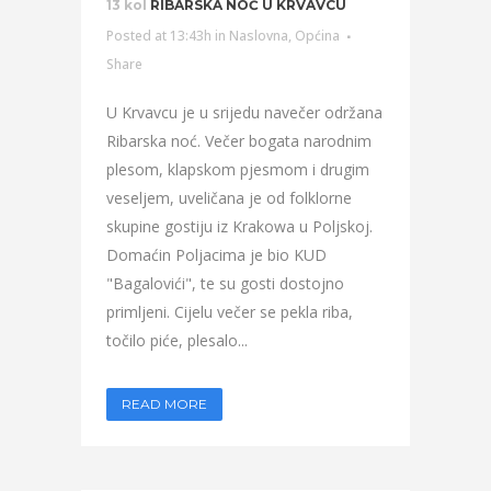
13 kol
RIBARSKA NOĆ U KRVAVCU
Posted at 13:43h
in
Naslovna
,
Općina
Share
U Krvavcu je u srijedu navečer održana
Ribarska noć. Večer bogata narodnim
plesom, klapskom pjesmom i drugim
veseljem, uveličana je od folklorne
skupine gostiju iz Krakowa u Poljskoj.
Domaćin Poljacima je bio KUD
"Bagalovići", te su gosti dostojno
primljeni. Cijelu večer se pekla riba,
točilo piće, plesalo...
READ MORE