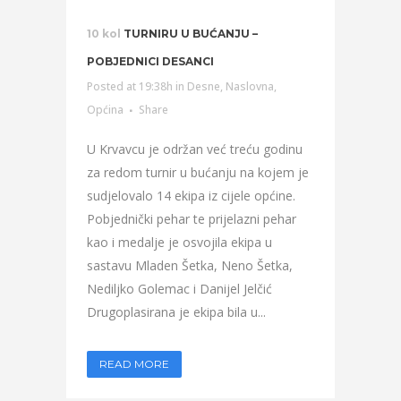
10 kol
TURNIRU U BUĆANJU –
POBJEDNICI DESANCI
Posted at 19:38h
in
Desne
,
Naslovna
,
Općina
Share
U Krvavcu je održan već treću godinu
za redom turnir u bućanju na kojem je
sudjelovalo 14 ekipa iz cijele općine.
Pobjednički pehar te prijelazni pehar
kao i medalje je osvojila ekipa u
sastavu Mladen Šetka, Neno Šetka,
Nediljko Golemac i Danijel Jelčić
Drugoplasirana je ekipa bila u...
READ MORE