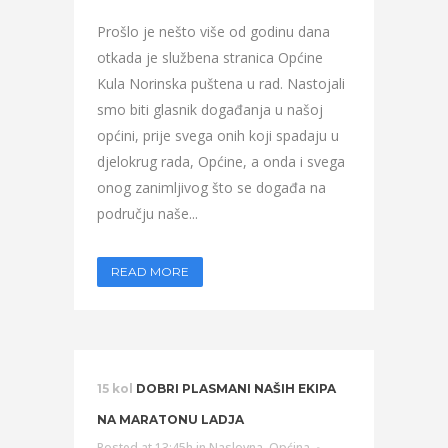
Prošlo je nešto više od godinu dana
otkada je službena stranica Općine
Kula Norinska puštena u rad. Nastojali
smo biti glasnik događanja u našoj
općini, prije svega onih koji spadaju u
djelokrug rada, Općine, a onda i svega
onog zanimljivog što se događa na
području naše...
READ MORE
15 kol
DOBRI PLASMANI NAŠIH EKIPA
NA MARATONU LADJA
Posted at 13:45h
in
Naslovna
,
Općina