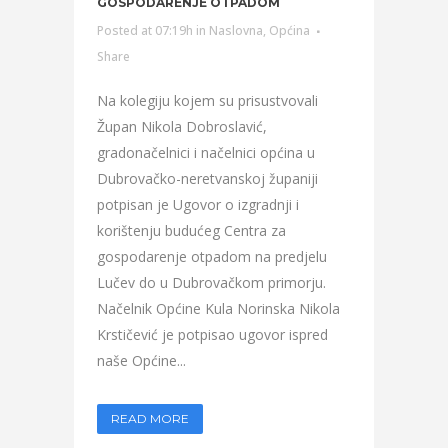
GOSPODARENJE OTPADOM
Posted at 07:19h
in
Naslovna
,
Općina
Share
Na kolegiju kojem su prisustvovali
Župan Nikola Dobroslavić,
gradonačelnici i načelnici općina u
Dubrovačko-neretvanskoj županiji
potpisan je Ugovor o izgradnji i
korištenju budućeg Centra za
gospodarenje otpadom na predjelu
Lučev do u Dubrovačkom primorju.
Načelnik Općine Kula Norinska Nikola
Krstičević je potpisao ugovor ispred
naše Općine...
READ MORE