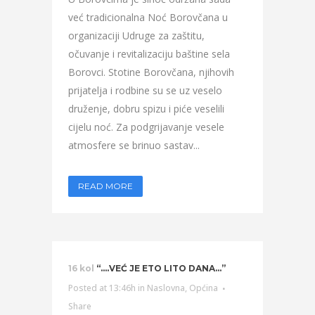
već tradicionalna Noć Borovčana u
organizaciji Udruge za zaštitu,
očuvanje i revitalizaciju baštine sela
Borovci. Stotine Borovčana, njihovih
prijatelja i rodbine su se uz veselo
druženje, dobru spizu i piće veselili
cijelu noć. Za podgrijavanje vesele
atmosfere se brinuo sastav...
READ MORE
16 kol
“….VEĆ JE ETO LITO DANA…”
Posted at 13:46h
in
Naslovna
,
Općina
Share