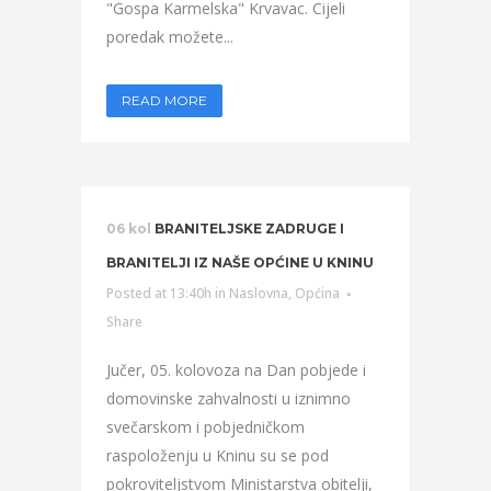
"Gospa Karmelska" Krvavac. Cijeli
poredak možete...
READ MORE
06 kol
BRANITELJSKE ZADRUGE I
BRANITELJI IZ NAŠE OPĆINE U KNINU
Posted at 13:40h
in
Naslovna
,
Općina
Share
Jučer, 05. kolovoza na Dan pobjede i
domovinske zahvalnosti u iznimno
svečarskom i pobjedničkom
raspoloženju u Kninu su se pod
pokroviteljstvom Ministarstva obitelji,