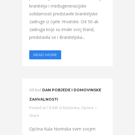
branitelja i međugeneracijske
solidarnosti predstavile braniteljske
zadruge iz cijele Hrvatske. Od 50-ak
zadruga koje su imale svoj štand,
predstavila se i Braniteljska...
READ MORE
05 kol
DAN POBJEDE I DOMOVINSKE
ZAHVALNOSTI
Posted at 19:44h
in
Naslovna
,
Općina
Share
Općina Kula Norinska svim svojim