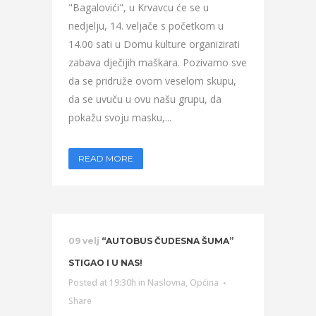
"Bagalovići", u Krvavcu će se u
nedjelju, 14. veljače s početkom u
14.00 sati u Domu kulture organizirati
zabava dječijih maškara. Pozivamo sve
da se pridruže ovom veselom skupu,
da se uvuču u ovu našu grupu, da
pokažu svoju masku,...
READ MORE
09 velj
“AUTOBUS ČUDESNA ŠUMA”
STIGAO I U NAS!
Posted at 19:30h
in
Naslovna
,
Općina
Share