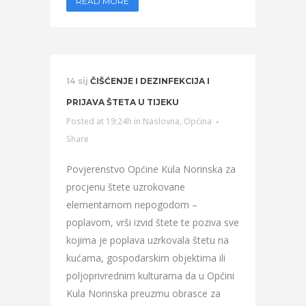
READ MORE
14 sij
ČIŠĆENJE I DEZINFEKCIJA I
PRIJAVA ŠTETA U TIJEKU
Posted at 19:24h
in
Naslovna
,
Općina
Share
Povjerenstvo Općine Kula Norinska za
procjenu štete uzrokovane
elementarnom nepogodom –
poplavom, vrši izvid štete te poziva sve
kojima je poplava uzrkovala štetu na
kućama, gospodarskim objektima ili
poljoprivrednim kulturama da u Općini
Kula Norinska preuzmu obrasce za