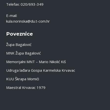
Telefax: 020/693-349
E-mail:
kula.norinska@du.t-com.hr
Poveznice
Župa Bagalović
MNK Župa Bagalović
Memorijalni MNT – Mario Nikolić Kiš
Udruga lađara Gospa Karmelska Krvavac
KUU Škrapa Momići
Maestral Krvavac 1979