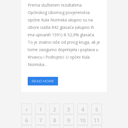
Prema službenim rezultatima
Općinskog izbornog povjerenstva
općine Kula Norinska ukupno su na
izbore izašla 842 glasača (ukupno ih
ima upisanih 1591) ili 52,9% glasača.
To je znatno niže od prvog kruga, ali je
tome zasigurno doprinijela i poplava u
Krvavcu i Podrujnici. U općini Kula
Norinska...
READ MORE
1
2
3
4
5
6
7
8
9
10
11