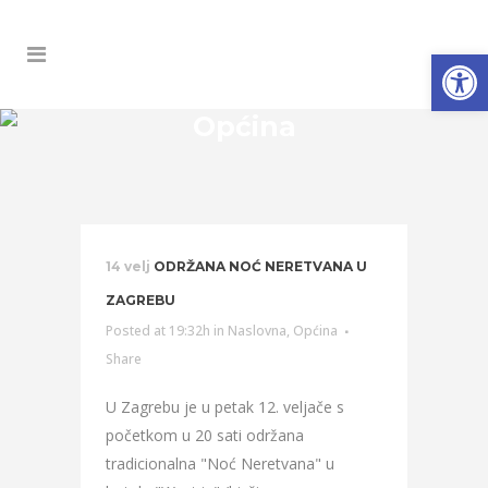
Open
Općina
14 velj
ODRŽANA NOĆ NERETVANA U
ZAGREBU
Posted at 19:32h
in
Naslovna
,
Općina
Share
U Zagrebu je u petak 12. veljače s
početkom u 20 sati održana
tradicionalna "Noć Neretvana" u