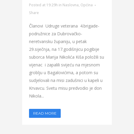
Posted at 19:29h
in
Naslovna
,
Općina
Share
Članovi Udruge veterana 4.brigade-
podružnice za Dubrovačko-
neretvansku županiju, u petak
29.siječnja, na 17.godišnjicu pogibije
suborca Marija Nikolića Kiša položili su
vijenac i zapalili svijeću na mjesnom
groblju u Bagalovićima, a potom su
sudjelovali na misi zadušnici u kapeli u
Krvavcu. Svetu misu predvodio je don
Nikola...
READ MORE