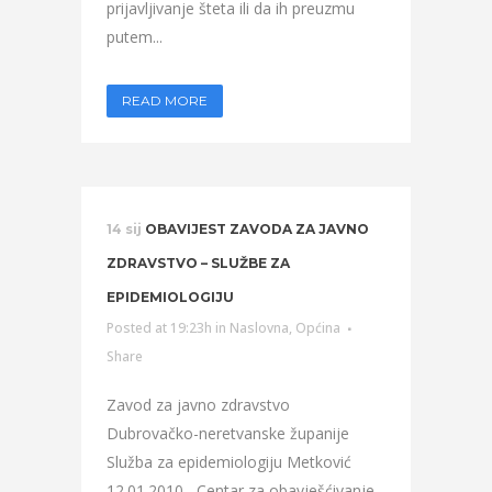
prijavljivanje šteta ili da ih preuzmu
putem...
READ MORE
14 sij
OBAVIJEST ZAVODA ZA JAVNO
ZDRAVSTVO – SLUŽBE ZA
EPIDEMIOLOGIJU
Posted at 19:23h
in
Naslovna
,
Općina
Share
Zavod za javno zdravstvo
Dubrovačko-neretvanske županije
Služba za epidemiologiju Metković
12.01.2010. -Centar za obavješćivanje -