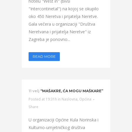
hotelu "West in" (bivši
"Intercontinetal") na kojoj se okupilo
oko 450 Neretva i prijatelja Neretve.
Gala večera u organizaciji "Društva
Neretvana i prijatelja Neretve" iz
Zagreba je ponovno...
READ MORE
11 velj
“MAŠAKRE, ĆA MOGU MAŠKARE”
Posted at 19:31h
in
Naslovna
,
Općina
Share
U organizaciji Općine Kula Norinska i
Kulturno-umjetničkog društva