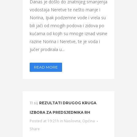
Danas je došlo do znatnijeg smanjenja
vodostaja Neretve te nešto manje i
Norina, Ipak podzemne vode i vrela su
bili jači od mnogih podova i zidova po
kućama od kojih su mnoge iznad visine
razine Norina i Neretve, te je voda i
jučer prodirala u...
READ MORE
11 sij
REZULTATI DRUGOG KRUGA
IZBORA ZA PREDSJEDNIKA RH
Posted at 19:21h
in
Naslovna
,
Općina
Share