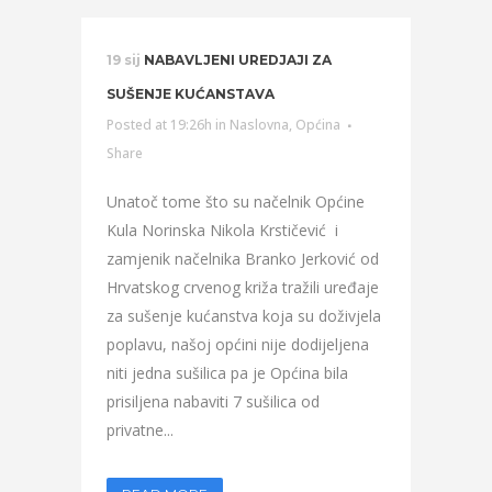
19 sij
NABAVLJENI UREDJAJI ZA
SUŠENJE KUĆANSTAVA
Posted at 19:26h
in
Naslovna
,
Općina
Share
Unatoč tome što su načelnik Općine
Kula Norinska Nikola Krstičević i
zamjenik načelnika Branko Jerković od
Hrvatskog crvenog križa tražili uređaje
za sušenje kućanstva koja su doživjela
poplavu, našoj općini nije dodijeljena
niti jedna sušilica pa je Općina bila
prisiljena nabaviti 7 sušilica od
privatne...