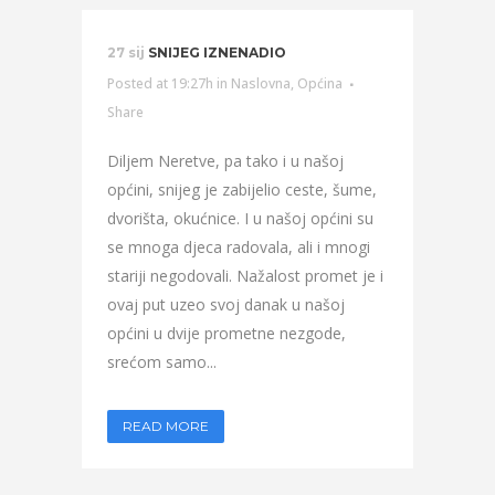
27 sij
SNIJEG IZNENADIO
Posted at 19:27h
in
Naslovna
,
Općina
Share
Diljem Neretve, pa tako i u našoj
općini, snijeg je zabijelio ceste, šume,
dvorišta, okućnice. I u našoj općini su
se mnoga djeca radovala, ali i mnogi
stariji negodovali. Nažalost promet je i
ovaj put uzeo svoj danak u našoj
općini u dvije prometne nezgode,
srećom samo...
READ MORE