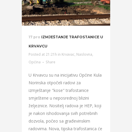
17 pro
IZMJEŠTANJE TRAFOSTANICE U
KRVAVCU
Posted at 21:21h
in
Krvavac
,
Naslovna
,
Općina
Share
U Krvavcu su na inicijativu Općine Kula
Norinska otpočeli radovi za
izmještanje "kose" trafostanice
smještene u neposrednoj blizini
željeznice. Nositelj radova je HEP, koji
je nakon ishodovanja svih potrebnih
dozvola, počeo sa građevinskim
radovima. Nova, tipska trafostanica će