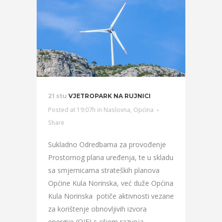
21 stu
VJETROPARK NA RUJNICI
Posted at 19:07h
in
Naslovna
,
Općina
Share
Sukladno Odredbama za provođenje
Prostornog plana uređenja, te u skladu
sa smjernicama strateških planova
Općine Kula Norinska, već duže Općina
Kula Norinska potiče aktivnosti vezane
za korištenje obnovljivih izvora
energije (OIE) s ciljem razvoja