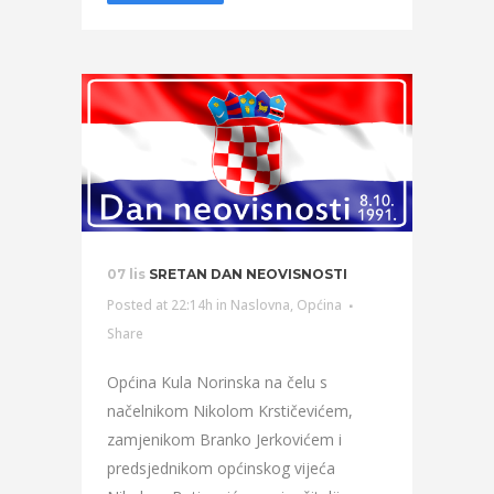
07 lis
SRETAN DAN NEOVISNOSTI
Posted at 22:14h
in
Naslovna
,
Općina
Share
Općina Kula Norinska na čelu s
načelnikom Nikolom Krstičevićem,
zamjenikom Branko Jerkovićem i
predsjednikom općinskog vijeća