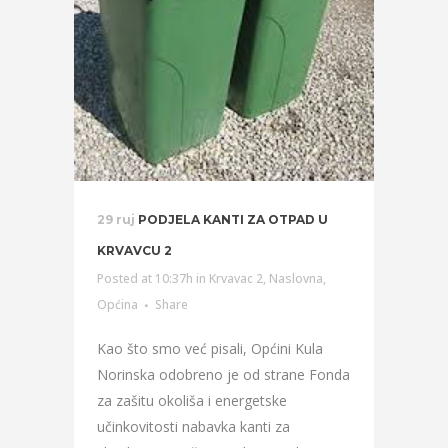
29 ruj
PODJELA KANTI ZA OTPAD U
KRVAVCU 2
Posted at 10:37h
in
Krvavac 2
,
Naslovna
,
Općina
Share
Kao što smo već pisali, Općini Kula
Norinska odobreno je od strane Fonda
za zašitu okoliša i energetske
učinkovitosti nabavka kanti za