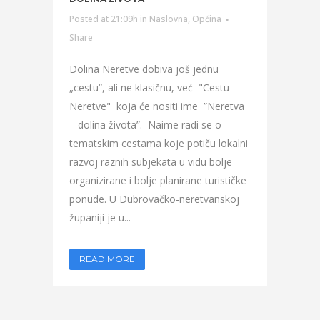
Posted at 21:09h
in
Naslovna
,
Općina
Share
Dolina Neretve dobiva još jednu
„cestu“, ali ne klasičnu, već "Cestu
Neretve" koja će nositi ime ”Neretva
– dolina života”. Naime radi se o
tematskim cestama koje potiču lokalni
razvoj raznih subjekata u vidu bolje
organizirane i bolje planirane turističke
ponude. U Dubrovačko-neretvanskoj
županiji je u...
READ MORE