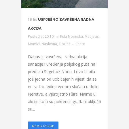
18 lis
USPJEŠNO ZAVRŠENA RADNA
AKCIJA
Posted at 20:10h
in
Kula Norinska
,
Matijevići
,
Momići
,
Naslovna
,
Općina
Share
Danas je završena radna akcija
sanacije i uređenja poljskog puta na
predjelu Seget uz Norin. I ovo bi bila
još jedna od uobičajenih vijesti da se
ne radi o jedinstvenom slučaju u dolini
Neretve, a vjerojatno i šire. Naime u
akciju koju su pokrenuli građani uključili
su...
READ MORE