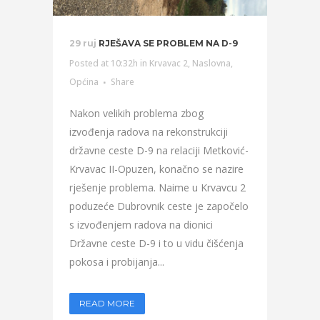
29 ruj
RJEŠAVA SE PROBLEM NA D-9
Posted at 10:32h
in
Krvavac 2
,
Naslovna
,
Općina
Share
Nakon velikih problema zbog
izvođenja radova na rekonstrukciji
državne ceste D-9 na relaciji Metković-
Krvavac II-Opuzen, konačno se nazire
rješenje problema. Naime u Krvavcu 2
poduzeće Dubrovnik ceste je započelo
s izvođenjem radova na dionici
Državne ceste D-9 i to u vidu čišćenja
pokosa i probijanja...
READ MORE