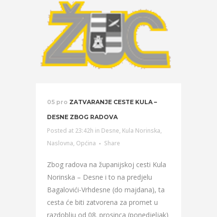
05 pro
ZATVARANJE CESTE KULA –
DESNE ZBOG RADOVA
Posted at 23:42h
in
Desne
,
Kula Norinska
,
Naslovna
,
Općina
Share
Zbog radova na županijskoj cesti Kula
Norinska – Desne i to na predjelu
Bagalovići-Vrhdesne (do majdana), ta
cesta će biti zatvorena za promet u
razdoblju od 08. prosinca (ponedjeljak)