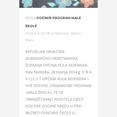
30 tra
POČINJE PROGRAM MALE
ŠKOLE
Posted at 23:10h
in
Naslovna
,
Općina
Share
REPUBLIKA HRVATSKA
DUBROVAČKO-NERETVANSKA
ŽUPANIJA OPĆINA KULA NORINSKA
Kula Norinska, 28.travnja 2014.g. O B A
V I J E S T OPĆINA KULA NORINSKA I
OVE GODINE, ORGANIZIRA PROGRAM
«MALE ŠKOLE», TE SE
OBAVJEŠTAVAJU RODITELJI DJECE
KOJI OVE GODINE KREĆU U PRVI
RAZRED OSNOVNE ŠKOLE U...