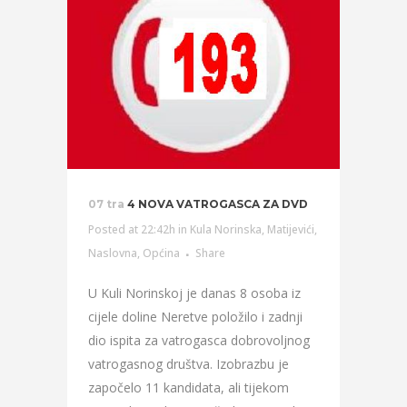
07 tra
4 NOVA VATROGASCA ZA DVD
Posted at 22:42h
in
Kula Norinska
,
Matijevići
,
Naslovna
,
Općina
Share
U Kuli Norinskoj je danas 8 osoba iz
cijele doline Neretve položilo i zadnji
dio ispita za vatrogasca dobrovoljnog
vatrogasnog društva. Izobrazbu je
započelo 11 kandidata, ali tijekom