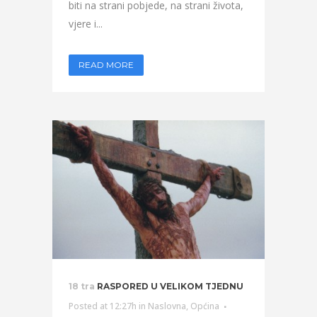
biti na strani pobjede, na strani života,
vjere i...
READ MORE
18 tra
RASPORED U VELIKOM TJEDNU
Posted at 12:27h
in
Naslovna
,
Općina