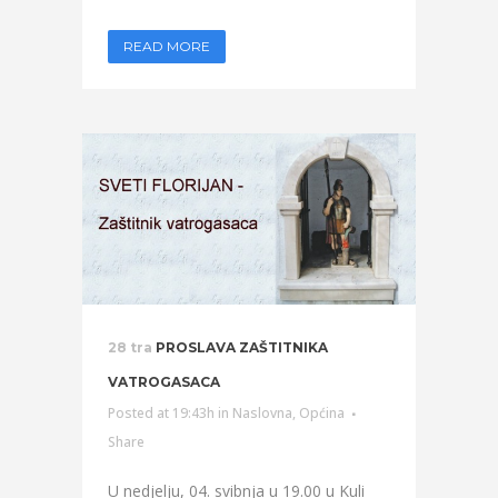
READ MORE
28 tra
PROSLAVA ZAŠTITNIKA
VATROGASACA
Posted at 19:43h
in
Naslovna
,
Općina
Share
U nedjelju, 04. svibnja u 19.00 u Kuli