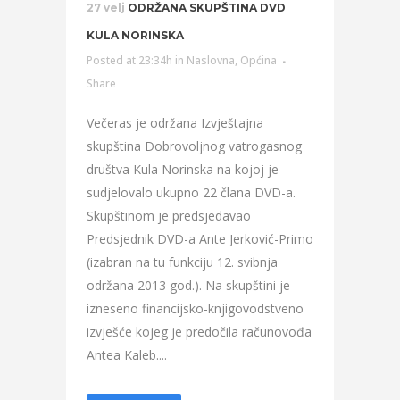
27 velj
ODRŽANA SKUPŠTINA DVD
KULA NORINSKA
Posted at 23:34h
in
Naslovna
,
Općina
Share
Večeras je održana Izvještajna
skupština Dobrovoljnog vatrogasnog
društva Kula Norinska na kojoj je
sudjelovalo ukupno 22 člana DVD-a.
Skupštinom je predsjedavao
Predsjednik DVD-a Ante Jerković-Primo
(izabran na tu funkciju 12. svibnja
održana 2013 god.). Na skupštini je
izneseno financijsko-knjigovodstveno
izvješće kojeg je predočila računovođa
Antea Kaleb....