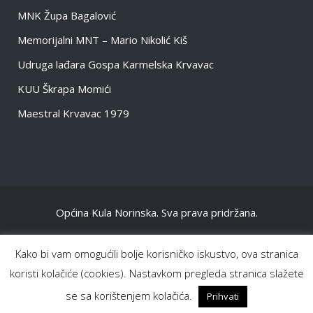
MNK Župa Bagalović
Memorijalni MNT – Mario Nikolić Kiš
Udruga lađara Gospa Karmelska Krvavac
KUU Škrapa Momići
Maestral Krvavac 1979
Općina Kula Norinska. Sva prava pridržana.
NASLOVNA
Kako bi vam omogućili bolje korisničko iskustvo, ova stranica
OPĆENITO
koristi kolačiće (cookies). Nastavkom pregleda stranica slažete
INFORMACIJE DOKUMENTI
se sa korištenjem kolačića.
Prihvati