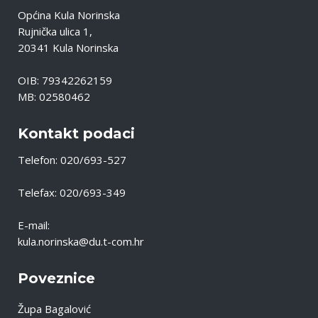
Općina Kula Norinska
Rujnička ulica 1,
20341 Kula Norinska
OIB: 79342262159
MB: 02580462
Kontakt podaci
Telefon: 020/693-527
Telefax: 020/693-349
E-mail:
kula.norinska@du.t-com.hr
Poveznice
Župa Bagalović