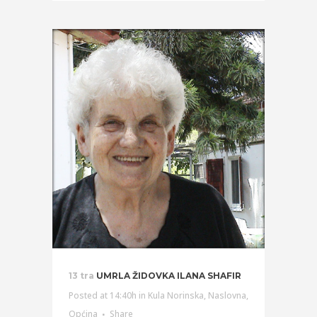
13 tra
UMRLA ŽIDOVKA ILANA SHAFIR
Posted at 14:40h
in
Kula Norinska
,
Naslovna
,
Općina
Share