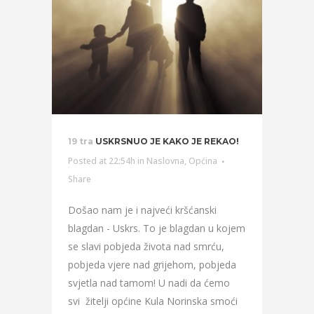
19 tra
USKRSNUO JE KAKO JE REKAO!
Posted at 22:54h
in
Naslovna
,
Općina
Share
Došao nam je i najveći kršćanski
blagdan - Uskrs. To je blagdan u kojem
se slavi pobjeda života nad smrću,
pobjeda vjere nad grijehom, pobjeda
svjetla nad tamom! U nadi da ćemo
svi žitelji općine Kula Norinska smoći