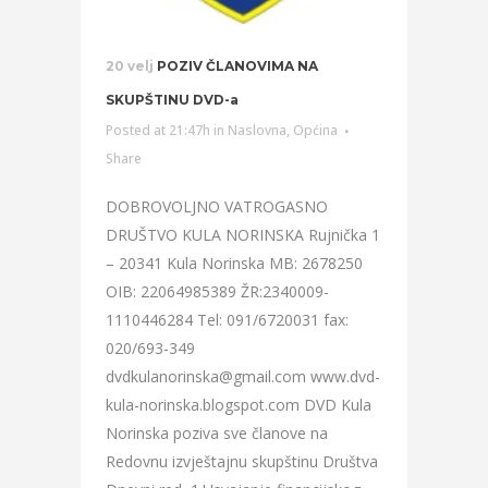
20 velj
POZIV ČLANOVIMA NA
SKUPŠTINU DVD-a
Posted at 21:47h
in
Naslovna
,
Općina
Share
DOBROVOLJNO VATROGASNO
DRUŠTVO KULA NORINSKA Rujnička 1
– 20341 Kula Norinska MB: 2678250
OIB: 22064985389 ŽR:2340009-
1110446284 Tel: 091/6720031 fax:
020/693-349
dvdkulanorinska@gmail.com www.dvd-
kula-norinska.blogspot.com DVD Kula
Norinska poziva sve članove na
Redovnu izvještajnu skupštinu Društva