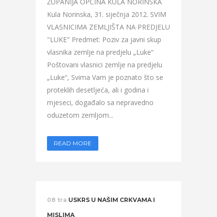
ŽUPANIJA OPĆINA KULA NORINSKA
Kula Norinska, 31. siječnja 2012. SVIM
VLASNICIMA ZEMLJIŠTA NA PREDJELU
"LUKE" Predmet: Poziv za javni skup
vlasnika zemlje na predjelu „Luke“
Poštovani vlasnici zemlje na predjelu
„Luke“, Svima Vam je poznato što se
proteklih desetljeća, ali i godina i
mjeseci, događalo sa nepravedno
oduzetom zemljom...
READ MORE
08 tra
USKRS U NAŠIM CRKVAMA I
MISLIMA