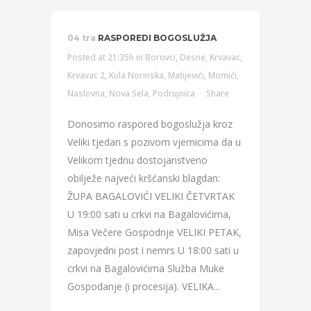
04 tra
RASPOREDI BOGOSLUŽJA
Posted at 21:35h
in
Borovci
,
Desne
,
Krvavac
,
Krvavac 2
,
Kula Norinska
,
Matijevići
,
Momići
,
Naslovna
,
Nova Sela
,
Podrujnica
Share
Donosimo raspored bogoslužja kroz
Veliki tjedan s pozivom vjernicima da u
Velikom tjednu dostojanstveno
obilježe najveći kršćanski blagdan:
ŽUPA BAGALOVIĆI VELIKI ČETVRTAK
U 19:00 sati u crkvi na Bagalovićima,
Misa Večere Gospodnje VELIKI PETAK,
zapovjedni post i nemrs U 18:00 sati u
crkvi na Bagalovićima Služba Muke
Gospodanje (i procesija). VELIKA...