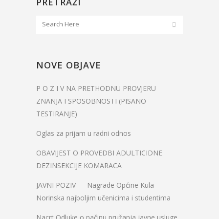
PRETRAŽI
NOVE OBJAVE
P O Z I V NA PRETHODNU PROVJERU
ZNANJA I SPOSOBNOSTI (PISANO
TESTIRANJE)
Oglas za prijam u radni odnos
OBAVIJEST O PROVEDBI ADULTICIDNE
DEZINSEKCIJE KOMARACA
JAVNI POZIV — Nagrade Općine Kula
Norinska najboljim učenicima i studentima
Nacrt Odluke o načinu pružanja javne usluge