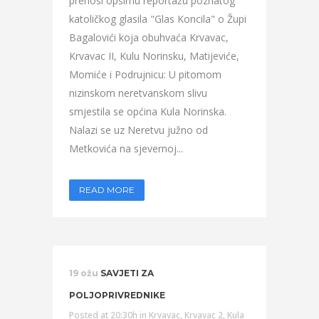
prenosi opširnu reportažu poznatog
katoličkog glasila "Glas Koncila" o Župi
Bagalovići koja obuhvaća Krvavac,
Krvavac II, Kulu Norinsku, Matijeviće,
Momiće i Podrujnicu: U pitomom
nizinskom neretvanskom slivu
smjestila se općina Kula Norinska.
Nalazi se uz Neretvu južno od
Metkovića na sjevernoj...
READ MORE
19 ožu
SAVJETI ZA
POLJOPRIVREDNIKE
Posted at 20:30h
in
Krvavac
,
Krvavac 2
,
Kula