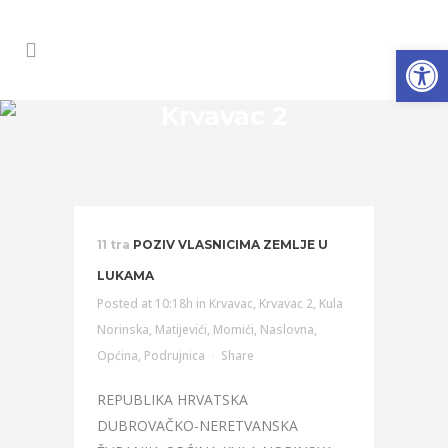
Open
Krvavac 2
11 tra
POZIV VLASNICIMA ZEMLJE U
LUKAMA
Posted at 10:18h
in
Krvavac
,
Krvavac 2
,
Kula
Norinska
,
Matijevići
,
Momići
,
Naslovna
,
Općina
,
Podrujnica
Share
REPUBLIKA HRVATSKA
DUBROVAČKO-NERETVANSKA