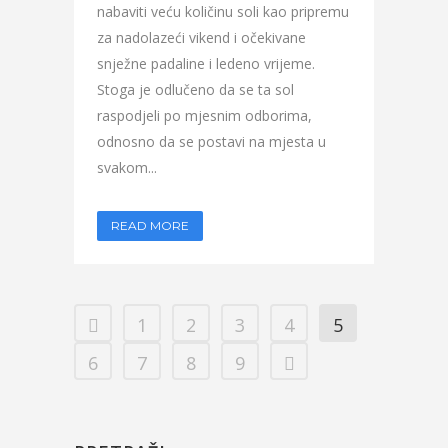
nabaviti veću količinu soli kao pripremu
za nadolazeći vikend i očekivane
snježne padaline i ledeno vrijeme.
Stoga je odlučeno da se ta sol
raspodjeli po mjesnim odborima,
odnosno da se postavi na mjesta u
svakom...
READ MORE
1
2
3
4
5
6
7
8
9