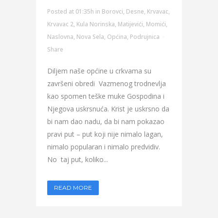
Posted at 01:35h
in
Borovci
,
Desne
,
Krvavac
,
Krvavac 2
,
Kula Norinska
,
Matijevići
,
Momići
,
Naslovna
,
Nova Sela
,
Općina
,
Podrujnica
Share
Diljem naše općine u crkvama su
završeni obredi Vazmenog trodnevlja
kao spomen teške muke Gospodina i
Njegova uskrsnuća. Krist je uskrsno da
bi nam dao nadu, da bi nam pokazao
pravi put – put koji nije nimalo lagan,
nimalo popularan i nimalo predvidiv.
No taj put, koliko...
READ MORE