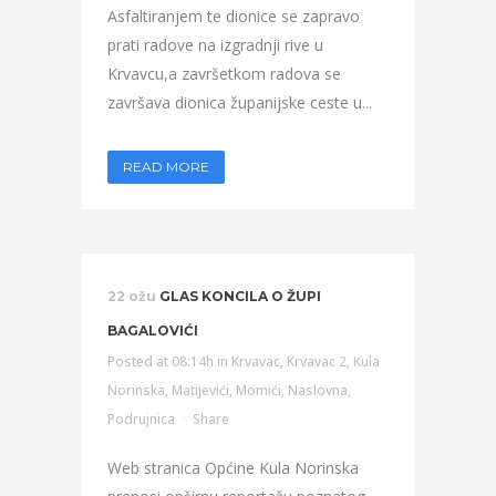
Asfaltiranjem te dionice se zapravo
prati radove na izgradnji rive u
Krvavcu,a završetkom radova se
završava dionica županijske ceste u...
READ MORE
22 ožu
GLAS KONCILA O ŽUPI
BAGALOVIĆI
Posted at 08:14h
in
Krvavac
,
Krvavac 2
,
Kula
Norinska
,
Matijevići
,
Momići
,
Naslovna
,
Podrujnica
Share
Web stranica Općine Kula Norinska