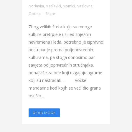
Norinska
,
Matijevići
,
Momići
,
Naslovna
,
Općina
Share
Zbog velikih šteta koje su mnoge
kulture pretrpjele uslijed snježnih
nevremena i leda, potrebno je ispravno
postupanje prema poljoprivrednim
kulturama, pa stoga donosimo par
savjeta poljoprivrednih stručnjaka,
ponajviše za one koji uzgajaju agrume
koji su nastradali: - Voćke
mandarine kod kojih se veći dio grana
osušio...
READ MORE