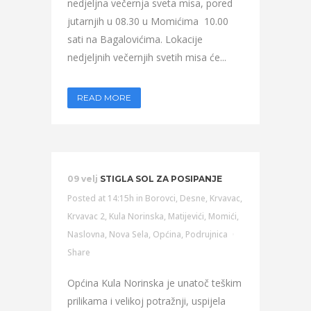
nedjeljna večernja sveta misa, pored
jutarnjih u 08.30 u Momićima 10.00
sati na Bagalovićima. Lokacije
nedjeljnih večernjih svetih misa će...
READ MORE
09 velj
STIGLA SOL ZA POSIPANJE
Posted at 14:15h
in
Borovci
,
Desne
,
Krvavac
,
Krvavac 2
,
Kula Norinska
,
Matijevići
,
Momići
,
Naslovna
,
Nova Sela
,
Općina
,
Podrujnica
Share
Općina Kula Norinska je unatoč teškim
prilikama i velikoj potražnji, uspijela