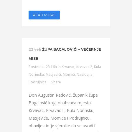
READ MORE
22 velj
ŽUPA BAGALOVIĆI – VEČERNJE
MISE
Posted at 23:16h
in
Krvavac
,
Krvavac 2
,
Kula
Norinska
,
Matijevići
,
Momići
,
Naslovna
,
Podrujnica
Share
Don Augustin Radović, županik župe
Bagalović koja obuhvaća mjesta
Krvavac, Krvavac II, Kulu Norinsku,
Matijeviće, Momiće i Podrujnicu,
obavijestio je vjernike da se uvodi i