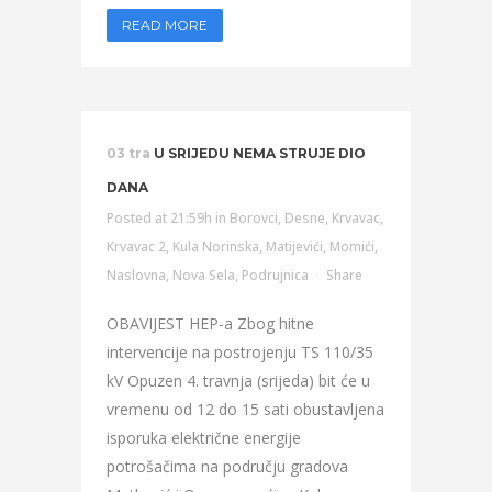
READ MORE
03 tra
U SRIJEDU NEMA STRUJE DIO
DANA
Posted at 21:59h
in
Borovci
,
Desne
,
Krvavac
,
Krvavac 2
,
Kula Norinska
,
Matijevići
,
Momići
,
Naslovna
,
Nova Sela
,
Podrujnica
Share
OBAVIJEST HEP-a Zbog hitne
intervencije na postrojenju TS 110/35
kV Opuzen 4. travnja (srijeda) bit će u
vremenu od 12 do 15 sati obustavljena
isporuka električne energije
potrošačima na području gradova