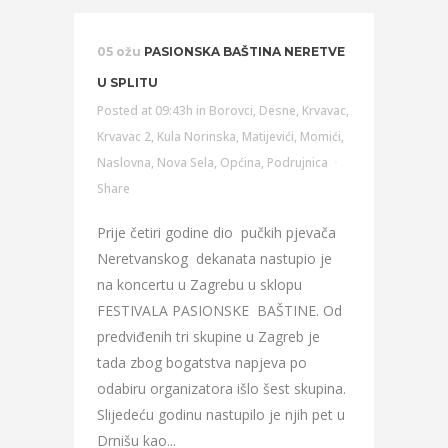
05 ožu
PASIONSKA BAŠTINA NERETVE
U SPLITU
Posted at 09:43h
in
Borovci
,
Desne
,
Krvavac
,
Krvavac 2
,
Kula Norinska
,
Matijevići
,
Momići
,
Naslovna
,
Nova Sela
,
Općina
,
Podrujnica
Share
Prije četiri godine dio pučkih pjevača
Neretvanskog dekanata nastupio je
na koncertu u Zagrebu u sklopu
FESTIVALA PASIONSKE BAŠTINE. Od
predviđenih tri skupine u Zagreb je
tada zbog bogatstva napjeva po
odabiru organizatora išlo šest skupina.
Slijedeću godinu nastupilo je njih pet u
Drnišu kao...