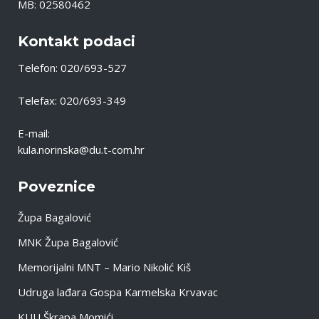
MB: 02580462
Kontakt podaci
Telefon: 020/693-527
Telefax: 020/693-349
E-mail:
kula.norinska@du.t-com.hr
Poveznice
Župa Bagalović
MNK Župa Bagalović
Memorijalni MNT – Mario Nikolić Kiš
Udruga lađara Gospa Karmelska Krvavac
KUU Škrapa Momići