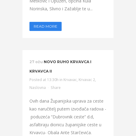
Metković i Opuzen, općina Kula
Norinska, Slivno i Zažablje te u...
READ MORE
27 ožu
NOVO RUHO KRVAVCA I
KRVAVCA II
Posted at 13:30h
in
Krvavac
,
Krvavac 2
,
Naslovna
Share
Ovih dana Županijska uprava za ceste
kao naručitelj putem izvođača radova -
poduzeća “Dubrovnik ceste” d.d,
asfaltiraju dionicu županijske ceste u
Krvavcu- Obala Ante Starčevića.