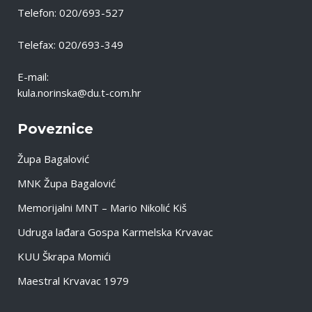
Telefon: 020/693-527
Telefax: 020/693-349
E-mail:
kula.norinska@du.t-com.hr
Poveznice
Župa Bagalović
MNK Župa Bagalović
Memorijalni MNT – Mario Nikolić Kiš
Udruga lađara Gospa Karmelska Krvavac
KUU Škrapa Momići
Maestral Krvavac 1979