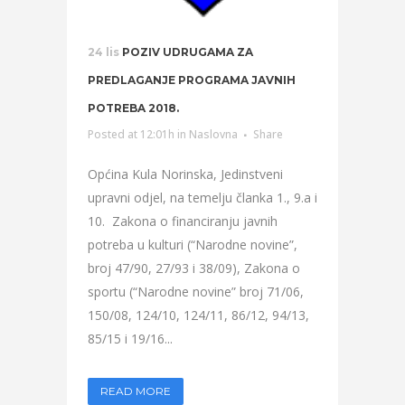
24 lis
POZIV UDRUGAMA ZA
PREDLAGANJE PROGRAMA JAVNIH
POTREBA 2018.
Posted at 12:01h
in
Naslovna
Share
Općina Kula Norinska, Jedinstveni
upravni odjel, na temelju članka 1., 9.a i
10. Zakona o financiranju javnih
potreba u kulturi (“Narodne novine”,
broj 47/90, 27/93 i 38/09), Zakona o
sportu (“Narodne novine” broj 71/06,
150/08, 124/10, 124/11, 86/12, 94/13,
85/15 i 19/16...
READ MORE