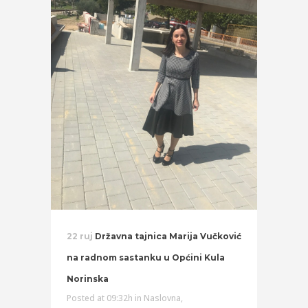
22 ruj
Državna tajnica Marija Vučković
na radnom sastanku u Općini Kula
Norinska
Posted at 09:32h
in
Naslovna
,