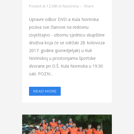
Posted at 12:36h
in
Naslovna
Share
Upravni odbor DVD-a Kula Norinska
poziva sve članove na redovnu
izvještajno - izbornu sjednicu skupštine
društva koja će se održati 28. kolovoza
2017. godine (ponedjeljak) u Kuli
Norinskoj u prostorijama športske
dvorane pri O.Š. Kula Norinska u 19:30
sati. POZIV...
READ MORE