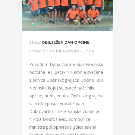
21 srp
OBILJEŽEN DAN OPĆINE
Posted at 13:01h
in
Naslovna
Share
Povodom Dana Općine Kula Norinska
održana je u petak 14. srpnja svečana
sjednica Općinskog vijeća Općine Kula
Norinska kojoj su pored načelnika
općine, predsjednika Općinskog vijeća i
vijećnika prisustvovali župan
Dubrovačko – neretvanske županije
Nikola Dobroslavić, pomoćnica
ministra poljoprivrede gđica Jelena
Đugum, gradonačelnici i načelnici...