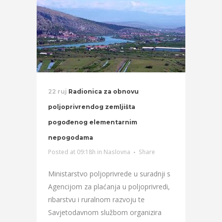
22 ruj
Radionica za obnovu
poljoprivrendog zemljišta
pogođenog elementarnim
nepogodama
Posted at 09:18h
in
Naslovna
Share
Ministarstvo poljoprivrede u suradnji s
Agencijom za plaćanja u poljoprivredi,
ribarstvu i ruralnom razvoju te
Savjetodavnom službom organizira