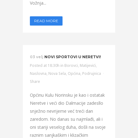
Vožnja...
READ MORE
03 velj
NOVI SPORTOVI U NERETVI!
Posted at 18:30h
in
Borovci
,
Matijevići
,
Naslovna
,
Nova Sela
,
Općina
,
Podrujnica
Share
Općinu Kulu Norinsku je kao i ostatak
Neretve i veći dio Dalmacije zadesllo
snježno nevrijeme već treći dan
zaredom. No danas su najmlađi, ali i
oni stariji veselog duha, došli na svoje
raznim sanjkaškim i klizačkim