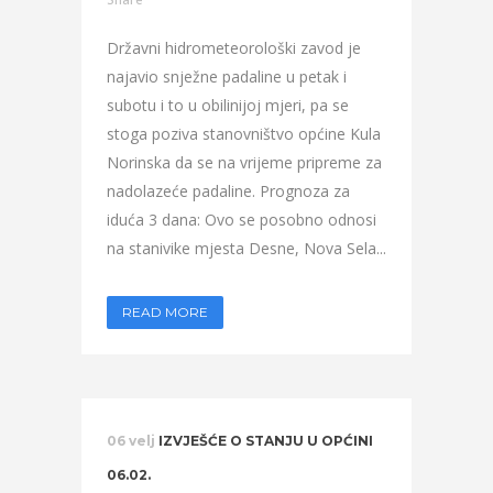
Državni hidrometeorološki zavod je
najavio snježne padaline u petak i
subotu i to u obilinijoj mjeri, pa se
stoga poziva stanovništvo općine Kula
Norinska da se na vrijeme pripreme za
nadolazeće padaline. Prognoza za
iduća 3 dana: Ovo se posobno odnosi
na stanivike mjesta Desne, Nova Sela...
READ MORE
06 velj
IZVJEŠĆE O STANJU U OPĆINI
06.02.