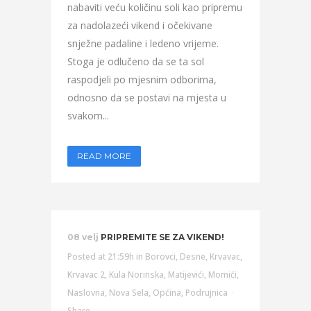
nabaviti veću količinu soli kao pripremu
za nadolazeći vikend i očekivane
snježne padaline i ledeno vrijeme.
Stoga je odlučeno da se ta sol
raspodjeli po mjesnim odborima,
odnosno da se postavi na mjesta u
svakom...
READ MORE
08 velj
PRIPREMITE SE ZA VIKEND!
Posted at 21:59h
in
Borovci
,
Desne
,
Krvavac
,
Krvavac 2
,
Kula Norinska
,
Matijevići
,
Momići
,
Naslovna
,
Nova Sela
,
Općina
,
Podrujnica
Share