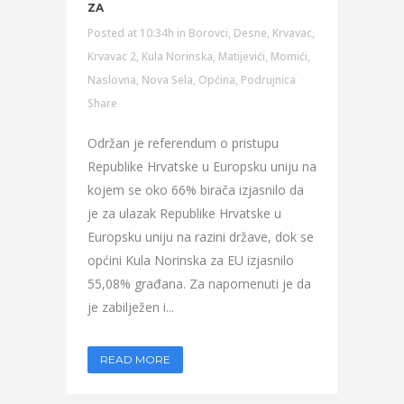
ZA
Posted at 10:34h
in
Borovci
,
Desne
,
Krvavac
,
Krvavac 2
,
Kula Norinska
,
Matijevići
,
Momići
,
Naslovna
,
Nova Sela
,
Općina
,
Podrujnica
Share
Održan je referendum o pristupu
Republike Hrvatske u Europsku uniju na
kojem se oko 66% birača izjasnilo da
je za ulazak Republike Hrvatske u
Europsku uniju na razini države, dok se
općini Kula Norinska za EU izjasnilo
55,08% građana. Za napomenuti je da
je zabilježen i...
READ MORE