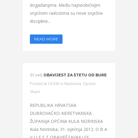
događanjima. Među najneobičnijim
snježnim radostima su nove snježne
discipline...
READ MORE
01 velj
OBAVIJEST ZA ŠTETU OD BURE
Posted at 10:33h
in
Naslovna
,
Općina
Share
REPUBLIKA HRVATSKA
DUBROVAČKO-NERETVANSKA
ŽUPANIJA OPĆINA KULA NORINSKA
Kula Norinska, 31. siječnja 2012. O B A
V I J E S T OBAVJEŠTAVAJU SE