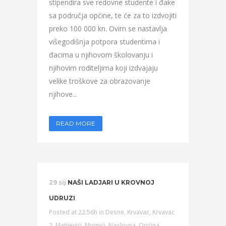
stipendira sve redovne studente i đake
sa područja općine, te će za to izdvojiti
preko 100 000 kn. Ovim se nastavlja
višegodišnja potpora studentima i
đacima u njihovom školovanju i
njihovim roditeljima koji izdvajaju
velike troškove za obrazovanje
njihove...
READ MORE
29 sij
NAŠI LADJARI U KROVNOJ
UDRUZI
Posted at 22:56h
in
Desne
,
Krvavac
,
Krvavac
2
,
Matijevići
,
Momići
,
Naslovna
,
Općina
,