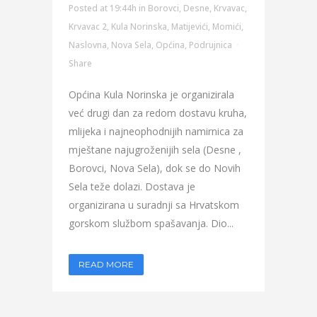
Posted at 19:44h
in
Borovci
,
Desne
,
Krvavac
,
Krvavac 2
,
Kula Norinska
,
Matijevići
,
Momići
,
Naslovna
,
Nova Sela
,
Općina
,
Podrujnica
Share
Općina Kula Norinska je organizirala
već drugi dan za redom dostavu kruha,
mlijeka i najneophodnijih namirnica za
mještane najugroženijih sela (Desne ,
Borovci, Nova Sela), dok se do Novih
Sela teže dolazi. Dostava je
organizirana u suradnji sa Hrvatskom
gorskom službom spašavanja. Dio...
READ MORE