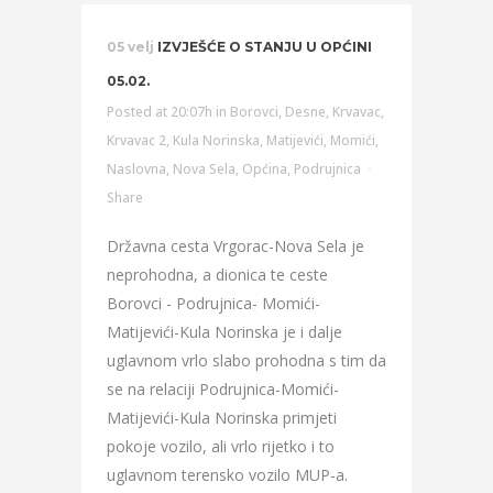
05 velj
IZVJEŠĆE O STANJU U OPĆINI
05.02.
Posted at 20:07h
in
Borovci
,
Desne
,
Krvavac
,
Krvavac 2
,
Kula Norinska
,
Matijevići
,
Momići
,
Naslovna
,
Nova Sela
,
Općina
,
Podrujnica
Share
Državna cesta Vrgorac-Nova Sela je
neprohodna, a dionica te ceste
Borovci - Podrujnica- Momići-
Matijevići-Kula Norinska je i dalje
uglavnom vrlo slabo prohodna s tim da
se na relaciji Podrujnica-Momići-
Matijevići-Kula Norinska primjeti
pokoje vozilo, ali vrlo rijetko i to
uglavnom terensko vozilo MUP-a.