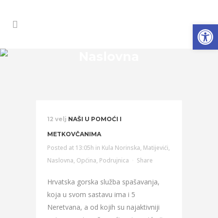
Open
Naslovna
12 velj
NAŠI U POMOĆI I
METKOVČANIMA
Posted at 13:05h
in
Kula Norinska
,
Matijevići
,
Naslovna
,
Općina
,
Podrujnica
Share
Hrvatska gorska služba spašavanja,
koja u svom sastavu ima i 5
Neretvana, a od kojih su najaktivniji