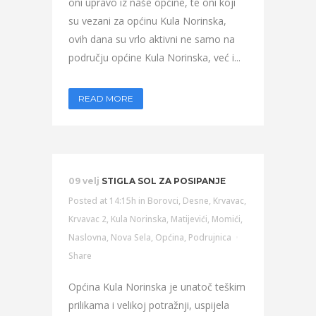
oni upravo iz naše općine, te oni koji
su vezani za općinu Kula Norinska,
ovih dana su vrlo aktivni ne samo na
području općine Kula Norinska, već i...
READ MORE
09 velj
STIGLA SOL ZA POSIPANJE
Posted at 14:15h
in
Borovci
,
Desne
,
Krvavac
,
Krvavac 2
,
Kula Norinska
,
Matijevići
,
Momići
,
Naslovna
,
Nova Sela
,
Općina
,
Podrujnica
Share
Općina Kula Norinska je unatoč teškim
prilikama i velikoj potražnji, uspijela