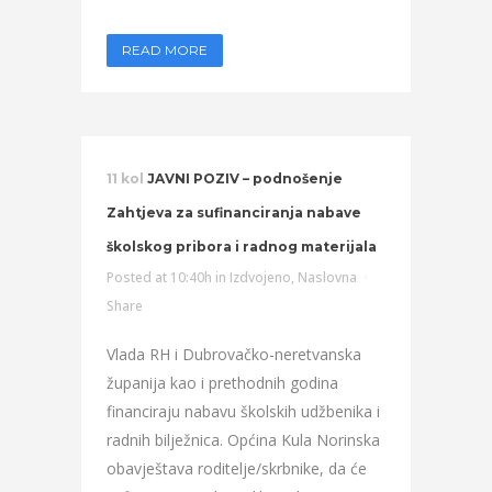
READ MORE
11 kol
JAVNI POZIV – podnošenje
Zahtjeva za sufinanciranja nabave
školskog pribora i radnog materijala
Posted at 10:40h
in
Izdvojeno
,
Naslovna
Share
Vlada RH i Dubrovačko-neretvanska
županija kao i prethodnih godina
financiraju nabavu školskih udžbenika i
radnih bilježnica. Općina Kula Norinska
obavještava roditelje/skrbnike, da će