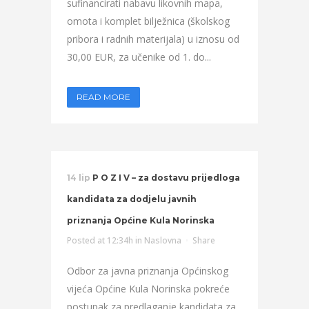
sufinancirati nabavu likovnih mapa,
omota i komplet bilježnica (školskog
pribora i radnih materijala) u iznosu od
30,00 EUR, za učenike od 1. do...
READ MORE
14 lip
P O Z I V – za dostavu prijedloga
kandidata za dodjelu javnih
priznanja Općine Kula Norinska
Posted at 12:34h
in
Naslovna
Share
Odbor za javna priznanja Općinskog
vijeća Općine Kula Norinska pokreće
postupak za predlaganje kandidata za