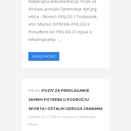
Natječajna dokumentacija: Poziv za
dostavu ponuda Opremanje dječjeg
vrtića - Momići PRILOG I Troskovnik
vrtic Momići OPREMA PRILOG II
Ponudbeni list PRILOG III Izjava o
nekažnjavanju ...
READ MORE
06 stu
POZIV ZA PREDLAGANJE
JAVNIH POTREBA U PODRUČJU
SPORTA I OSTALIH UDRUGA GRAĐANA
Posted at 11:16h
in
Izdvojeno
,
Naslovna
Share