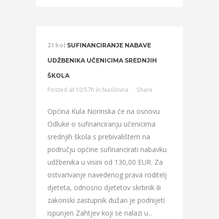
21 kol
SUFINANCIRANJE NABAVE
UDŽBENIKA UČENICIMA SREDNJIH
ŠKOLA
Posted at 10:57h
in
Naslovna
Share
Općina Kula Norinska će na osnovu
Odluke o sufinanciranju učenicima
srednjih škola s prebivalištem na
području općine sufinancirati nabavku
udžbenika u visini od 130,00 EUR. Za
ostvarivanje navedenog prava roditelj
djeteta, odnosno djetetov skrbnik ili
zakonski zastupnik dužan je podnijeti
ispunjen Zahtjev koji se nalazi u...