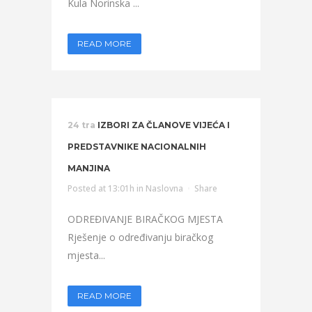
Kula Norinska ...
READ MORE
24 tra
IZBORI ZA ČLANOVE VIJEĆA I
PREDSTAVNIKE NACIONALNIH
MANJINA
Posted at 13:01h
in
Naslovna
Share
ODREĐIVANJE BIRAČKOG MJESTA
Rješenje o određivanju biračkog
mjesta...
READ MORE