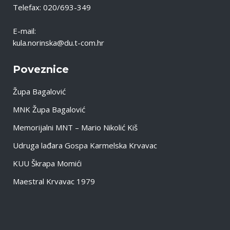
Telefax: 020/693-349
E-mail:
kula.norinska@du.t-com.hr
Poveznice
Župa Bagalović
MNK Župa Bagalović
Memorijalni MNT – Mario Nikolić Kiš
Udruga lađara Gospa Karmelska Krvavac
KUU Škrapa Momići
Maestral Krvavac 1979