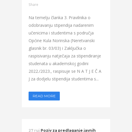
Share
Na temelju članka 3. Pravilnika o
odobravanju stipendija nadarenim
učenicima i studentima s područja
Općine Kula Norinska (Neretvanski
glasnik br. 03/03) i Zaključka o
raspisivanju natječaja za stipendiranje
studenata u akademskoj godini
2022./2023., raspisuje se N A T J E Č A
J za dodjelu stipendija studentima s...
READ MORE
27 ruj
Poziv za predlaganje javnih