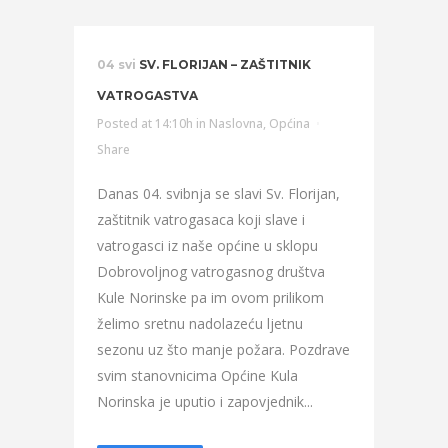
04 svi
SV. FLORIJAN – ZAŠTITNIK
VATROGASTVA
Posted at 14:10h
in
Naslovna
,
Općina
Share
Danas 04. svibnja se slavi Sv. Florijan,
zaštitnik vatrogasaca koji slave i
vatrogasci iz naše općine u sklopu
Dobrovoljnog vatrogasnog društva
Kule Norinske pa im ovom prilikom
želimo sretnu nadolazeću ljetnu
sezonu uz što manje požara. Pozdrave
svim stanovnicima Općine Kula
Norinska je uputio i zapovjednik...