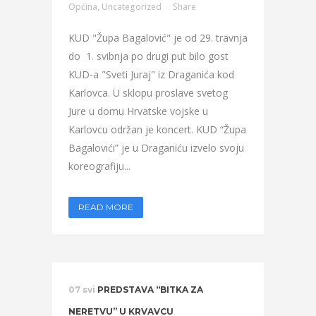
Općina
,
Uncategorized
Share
KUD "Župa Bagalović" je od 29. travnja
do 1. svibnja po drugi put bilo gost
KUD-a "Sveti Juraj" iz Draganića kod
Karlovca. U sklopu proslave svetog
Jure u domu Hrvatske vojske u
Karlovcu održan je koncert. KUD “Župa
Bagalovići” je u Draganiću izvelo svoju
koreografiju...
READ MORE
07 svi
PREDSTAVA “BITKA ZA
NERETVU” U KRVAVCU