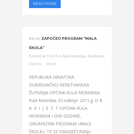
READ MORE
02 svi
ZAPOČEO PROGRAM “MALA
ŠKOLA”
Posted at 13:41h
in
Kula Norinska
,
Naslovna
,
Općina
Share
REPUBLIKA HRVATSKA
DUBROVAČKO-NERETVANSKA
ŽUPANIJA OPĆINA KULA NORINSKA
Kula Norinska, 02.svibnja 2011.g. O B
A V I J E S T OPĆINA KULA
NORINSKA I OVE GODINE,
ORGANIZIRA PROGRAM «MALE
ŠKOLE», TE SE OBAVJEŠTAVAJU