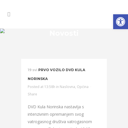
Open
Novosti
19 svi
PRVO VOZILO DVD KULA
NORINSKA
Posted at 13:58h
in
Naslovna
,
Općina
Share
DVD Kula Norinska nastavlja s
intenzivnim opremanjem svog
vatrogasnog društva vatrogasnom