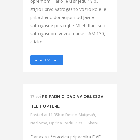
opremom. Tako je u srijedu 18.05.
stiglo i prvo vatrogasno vozilo koje je
pribavljeno donacijom od Javne
vatrogasne postrojbe Mljet. Radi se o
vatrogasnom vozilu marke TAM 130,
a iako...
READ MORE
17 svi
PRIPADNICI DVD NA OBUCI ZA
HELIHOPTERE
Posted at 11:35h
in
Desne
,
Matijevići
,
Naslovna
,
Općina
,
Podrujnica
Share
Danas su četvorica pripadnika DVD