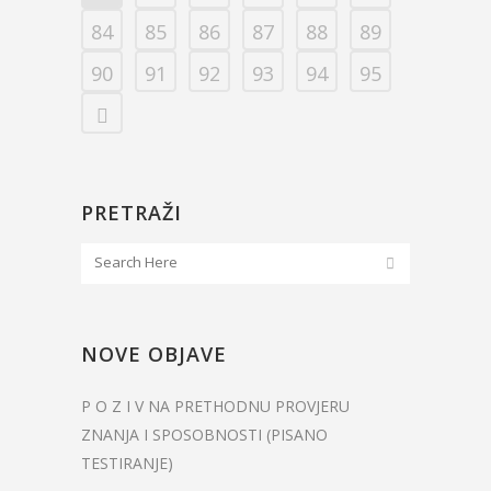
84
85
86
87
88
89
90
91
92
93
94
95
PRETRAŽI
NOVE OBJAVE
P O Z I V NA PRETHODNU PROVJERU
ZNANJA I SPOSOBNOSTI (PISANO
TESTIRANJE)