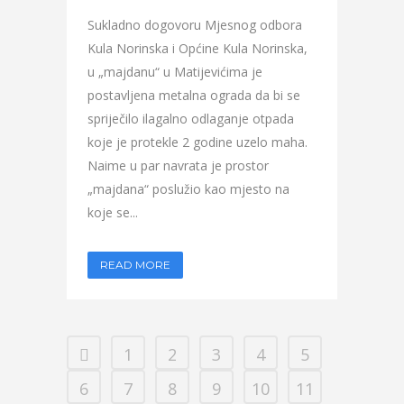
Sukladno dogovoru Mjesnog odbora
Kula Norinska i Općine Kula Norinska,
u „majdanu“ u Matijevićima je
postavljena metalna ograda da bi se
spriječilo ilagalno odlaganje otpada
koje je protekle 2 godine uzelo maha.
Naime u par navrata je prostor
„majdana“ poslužio kao mjesto na
koje se...
READ MORE
1
2
3
4
5
6
7
8
9
10
11