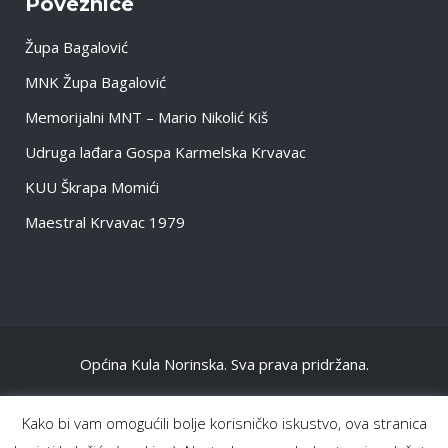
Poveznice
Župa Bagalović
MNK Župa Bagalović
Memorijalni MNT – Mario Nikolić Kiš
Udruga lađara Gospa Karmelska Krvavac
KUU Škrapa Momići
Maestral Krvavac 1979
Općina Kula Norinska. Sva prava pridržana.
NASLOVNA
Kako bi vam omogućili bolje korisničko iskustvo, ova stranica
OPĆENITO