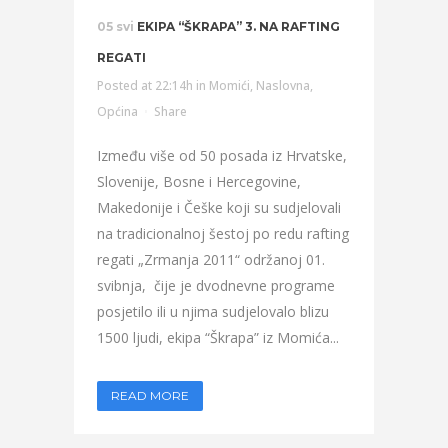
05 svi
EKIPA “ŠKRAPA” 3. NA RAFTING
REGATI
Posted at 22:14h
in
Momići
,
Naslovna
,
Općina
Share
Između više od 50 posada iz Hrvatske,
Slovenije, Bosne i Hercegovine,
Makedonije i Češke koji su sudjelovali
na tradicionalnoj šestoj po redu rafting
regati „Zrmanja 2011“ održanoj 01.
svibnja, čije je dvodnevne programe
posjetilo ili u njima sudjelovalo blizu
1500 ljudi, ekipa “Škrapa” iz Momića...
READ MORE