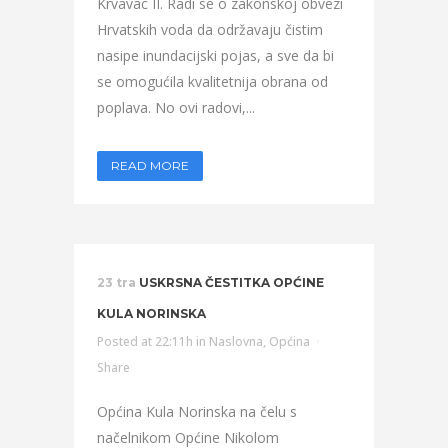
Krvavac II. Radi se o zakonskoj obvezi
Hrvatskih voda da održavaju čistim
nasipe inundacijski pojas, a sve da bi
se omogućila kvalitetnija obrana od
poplava. No ovi radovi,...
READ MORE
23 tra
USKRSNA ČESTITKA OPĆINE
KULA NORINSKA
Posted at 22:11h
in
Naslovna
,
Općina
Share
Općina Kula Norinska na čelu s
načelnikom Općine Nikolom