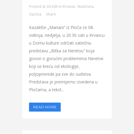
Posted at 20:42h
in
Krvavac
,
Naslovna
,
Općina
Share
Kazalište „Mariani“ iz Ploča će 08.
svibnja, nedjelja, u 20.30 sati u Krvavcu
u Domu kulture održati satiričnu
predstavu „Bitka za Neretvu“ koja
govori o gorućim problemima Neretve
koji se kreću od ekologije,
poljoprivrede pa sve do sudstva.
Predstava je premijerno izvedena u
Pločama, a tekst...
READ MORE