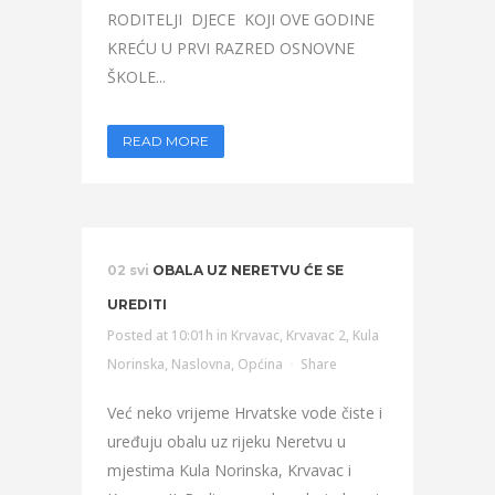
RODITELJI DJECE KOJI OVE GODINE
KREĆU U PRVI RAZRED OSNOVNE
ŠKOLE...
READ MORE
02 svi
OBALA UZ NERETVU ĆE SE
UREDITI
Posted at 10:01h
in
Krvavac
,
Krvavac 2
,
Kula
Norinska
,
Naslovna
,
Općina
Share
Već neko vrijeme Hrvatske vode čiste i
uređuju obalu uz rijeku Neretvu u
mjestima Kula Norinska, Krvavac i