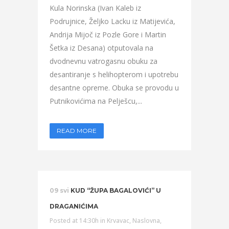
Kula Norinska (Ivan Kaleb iz
Podrujnice, Željko Lacku iz Matijevića,
Andrija Mijoč iz Pozle Gore i Martin
Šetka iz Desana) otputovala na
dvodnevnu vatrogasnu obuku za
desantiranje s helihopterom i upotrebu
desantne opreme. Obuka se provodu u
Putnikovićima na Pelješcu,...
READ MORE
09 svi
KUD “ŽUPA BAGALOVIĆI” U
DRAGANIĆIMA
Posted at 14:30h
in
Krvavac
,
Naslovna
,