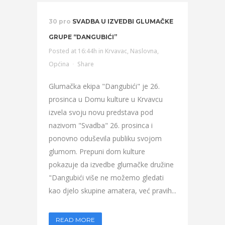
30 pro
SVADBA U IZVEDBI GLUMAČKE
GRUPE “DANGUBIĆI”
Posted at 16:44h
in
Krvavac
,
Naslovna
,
Općina
Share
Glumačka ekipa "Dangubići" je 26.
prosinca u Domu kulture u Krvavcu
izvela svoju novu predstava pod
nazivom "Svadba" 26. prosinca i
ponovno oduševila publiku svojom
glumom. Prepuni dom kulture
pokazuje da izvedbe glumačke družine
"Dangubići više ne možemo gledati
kao djelo skupine amatera, već pravih...
READ MORE