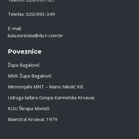
Telefax: 020/693-349
E-mail:
kula.norinska@du.t-com.hr
Poveznice
Župa Bagalović
MNK Župa Bagalović
Memorijalni MNT – Mario Nikolić Kiš
Udruga lađara Gospa Karmelska Krvavac
KUU Škrapa Momići
Maestral Krvavac 1979