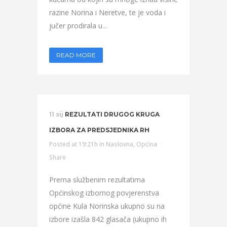
razine Norina i Neretve, te je voda i
jučer prodirala u...
READ MORE
11 sij
REZULTATI DRUGOG KRUGA
IZBORA ZA PREDSJEDNIKA RH
Posted at 19:21h
in
Naslovna
,
Općina
Share
Prema službenim rezultatima
Općinskog izbornog povjerenstva
općine Kula Norinska ukupno su na
izbore izašla 842 glasača (ukupno ih