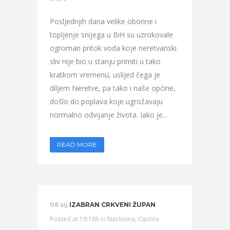
Posljednjih dana velike oborine i
topljenje snijega u BiH su uzrokovale
ogroman pritok voda koje neretvanski
sliv nije bio u stanju primiti u tako
kratkom vremenu, uslijed čega je
diljem Neretve, pa tako i naše općine,
došlo do poplava koje ugrožavaju
normalno odvijanje života. Iako je...
READ MORE
06 sij
IZABRAN CRKVENI ŽUPAN
Posted at 19:16h
in
Naslovna
,
Općina