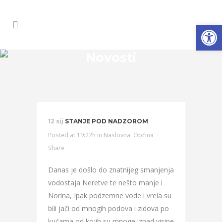
Open
Novosti
12 sij
STANJE POD NADZOROM
Posted at 19:22h
in
Naslovna
,
Općina
Share
Danas je došlo do znatnijeg smanjenja
vodostaja Neretve te nešto manje i
Norina, Ipak podzemne vode i vrela su
bili jači od mnogih podova i zidova po
kućama od kojih su mnoge iznad visine