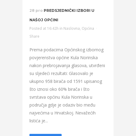
28 pro
PREDSJEDNIČKI IZBORI U
NAŠOJ OPĆINI
Posted at 16:42h
in
Naslovna
,
Općina
Share
Prema podacima Općinskog izbornog
povjerenstva općine Kula Norinska
nakon prebrojavanja glasova, utvrđeni
su sljedeći rezultati: Glasovalo je
ukupno 958 birača od 1591 upisanog
što iznosi oko 60% birača i što
svrstava općinu Kula Norinska u
područja gdje je odaziv bio među
najvećima u Hrvatskoj. Nevažećih
listića je...