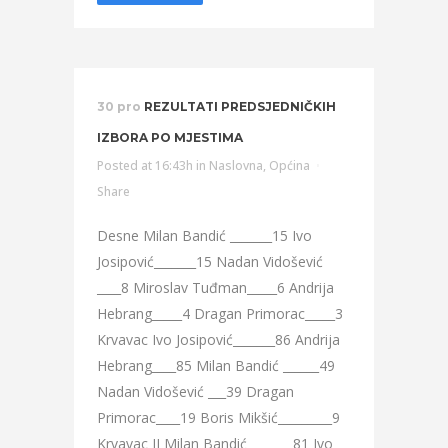
30 pro
REZULTATI PREDSJEDNIČKIH
IZBORA PO MJESTIMA
Posted at 16:43h
in
Naslovna
,
Općina
Share
Desne Milan Bandić _______15 Ivo
Josipović_______15 Nadan Vidošević
____8 Miroslav Tuđman_____6 Andrija
Hebrang_____4 Dragan Primorac_____3
Krvavac Ivo Josipović_______86 Andrija
Hebrang____85 Milan Bandić ______49
Nadan Vidošević ___39 Dragan
Primorac____19 Boris Mikšić_________9
Krvavac II Milan Bandić _______81 Ivo