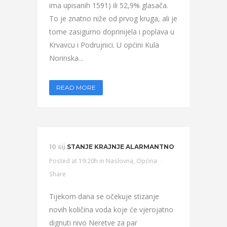
ima upisanih 1591) ili 52,9% glasača.
To je znatno niže od prvog kruga, ali je
tome zasigurno doprinijela i poplava u
Krvavcu i Podrujnici. U općini Kula
Norinska...
READ MORE
10 sij
STANJE KRAJNJE ALARMANTNO
Posted at 19:20h
in
Naslovna
,
Općina
Share
Tijekom dana se očekuje stizanje
novih količina voda koje će vjerojatno
dignuti nivo Neretve za par