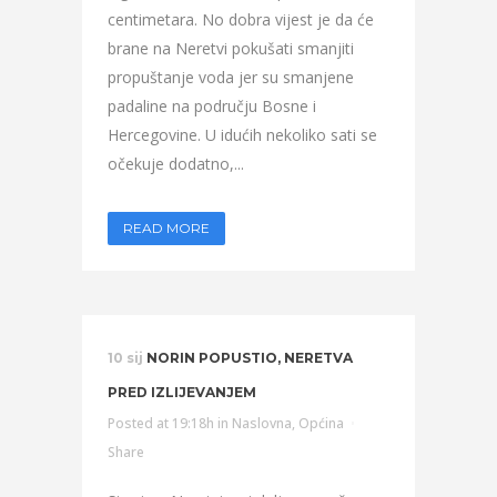
centimetara. No dobra vijest je da će
brane na Neretvi pokušati smanjiti
propuštanje voda jer su smanjene
padaline na području Bosne i
Hercegovine. U idućih nekoliko sati se
očekuje dodatno,...
READ MORE
10 sij
NORIN POPUSTIO, NERETVA
PRED IZLIJEVANJEM
Posted at 19:18h
in
Naslovna
,
Općina
Share