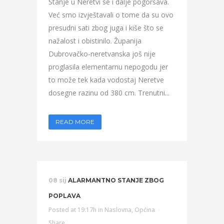
Stanje u Neretvi se i dalje pogoršava.
Već smo izvještavali o tome da su ovo
presudni sati zbog juga i kiše što se
nažalost i obistinilo. Županija
Dubrovačko-neretvanska još nije
proglasila elementarnu nepogodu jer
to može tek kada vodostaj Neretve
dosegne razinu od 380 cm. Trenutni...
READ MORE
08 sij
ALARMANTNO STANJE ZBOG
POPLAVA
Posted at 19:17h
in
Naslovna
,
Općina
Share