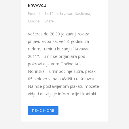
KRVAVCU
Posted at 14:12h
in
Krvavac
,
Naslovna
,
Općina
Share
Večeras do 20.30 je zadnji rok za
prijavu ekipa za, već 3. godinu za
redom, turnir u bućanju "Krvavac
2011". Turnir se organizira pod
pokroviteljstvom Općine Kula
Norinska. Turnir počinje sutra, petak
05. kolovoza na bućalištu u Krvavcu.
Na niže postavljenom plakatu možete
vidjeti detaljnije informacije i kontakt...
READ MORE