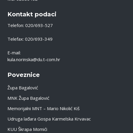
Kontakt podaci
Telefon: 020/693-527
Telefax: 020/693-349
E-mail:
kula.norinska@du.t-com.hr
Poveznice
Župa Bagalović
MNK Župa Bagalović
Memorijalni MNT – Mario Nikolić Kiš
Udruga lađara Gospa Karmelska Krvavac
KUU Škrapa Momići