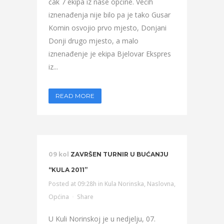
čak 7 ekipa iz naše općine. Većih
iznenađenja nije bilo pa je tako Gusar
Komin osvojio prvo mjesto, Donjani
Donji drugo mjesto, a malo
iznenađenje je ekipa Bjelovar Ekspres
iz...
READ MORE
09 kol
ZAVRŠEN TURNIR U BUĆANJU
“KULA 2011”
Posted at 09:28h
in
Kula Norinska
,
Naslovna
,
Općina
Share
U Kuli Norinskoj je u nedjelju, 07.