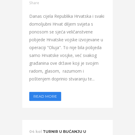
Share
Danas cijela Republika Hrvatska i svaki
domoljubni Hrvat diljem svijeta s
ponosom se sjeća veličanstvene
pobjede Hrvatske vojske izvojevane u
operaciji "Oluja". To nije bila pobjeda
samo Hrvatske vosjke, već svakog
građanina ove države koji je svojim
radom, glasom, razumom i
poštenjem doprinio stvaranju te...
READ MORE
04 kol
TURNIR U BUĆANJU U