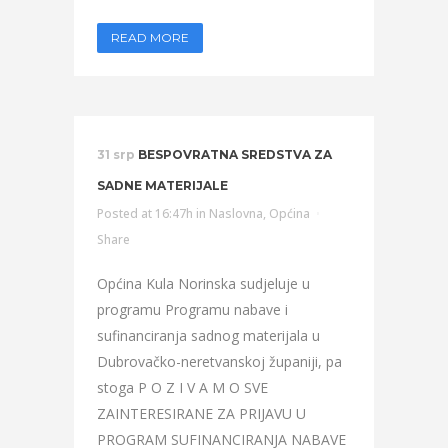
READ MORE
31 srp
BESPOVRATNA SREDSTVA ZA
SADNE MATERIJALE
Posted at 16:47h
in
Naslovna
,
Općina
Share
Općina Kula Norinska sudjeluje u
programu Programu nabave i
sufinanciranja sadnog materijala u
Dubrovačko-neretvanskoj županiji, pa
stoga P O Z I V A M O SVE
ZAINTERESIRANE ZA PRIJAVU U
PROGRAM SUFINANCIRANJA NABAVE