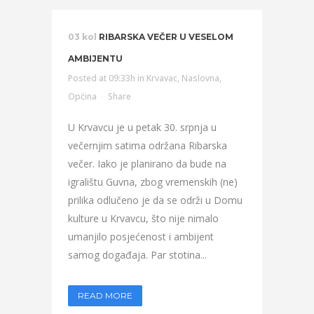
03 kol
RIBARSKA VEČER U VESELOM
AMBIJENTU
Posted at 09:33h
in
Krvavac
,
Naslovna
,
Općina
Share
U Krvavcu je u petak 30. srpnja u
večernjim satima održana Ribarska
večer. Iako je planirano da bude na
igralištu Guvna, zbog vremenskih (ne)
prilika odlučeno je da se održi u Domu
kulture u Krvavcu, što nije nimalo
umanjilo posjećenost i ambijent
samog događaja. Par stotina...
READ MORE