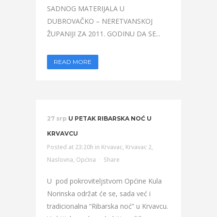
SADNOG MATERIJALA U
DUBROVAČKO – NERETVANSKOJ
ŽUPANIJI ZA 2011. GODINU DA SE...
READ MORE
27 srp
U PETAK RIBARSKA NOĆ U
KRVAVCU
Posted at 23:20h
in
Krvavac
,
Krvavac 2
,
Naslovna
,
Općina
Share
U pod pokroviteljstvom Općine Kula
Norinska održat će se, sada već i
tradicionalna “Ribarska noć” u Krvavcu.