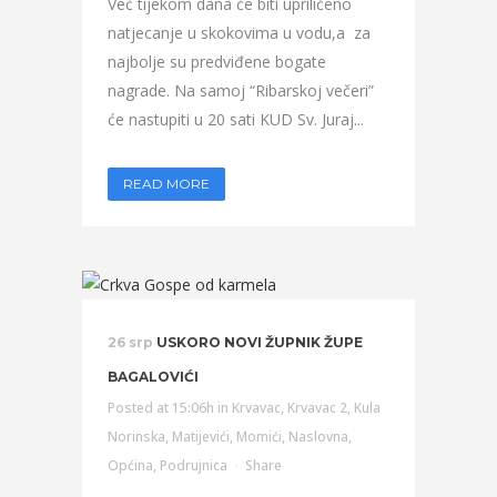
Već tijekom dana će biti upriličeno
natjecanje u skokovima u vodu,a za
najbolje su predviđene bogate
nagrade. Na samoj “Ribarskoj večeri”
će nastupiti u 20 sati KUD Sv. Juraj...
READ MORE
26 srp
USKORO NOVI ŽUPNIK ŽUPE
BAGALOVIĆI
Posted at 15:06h
in
Krvavac
,
Krvavac 2
,
Kula
Norinska
,
Matijevići
,
Momići
,
Naslovna
,
Općina
,
Podrujnica
Share