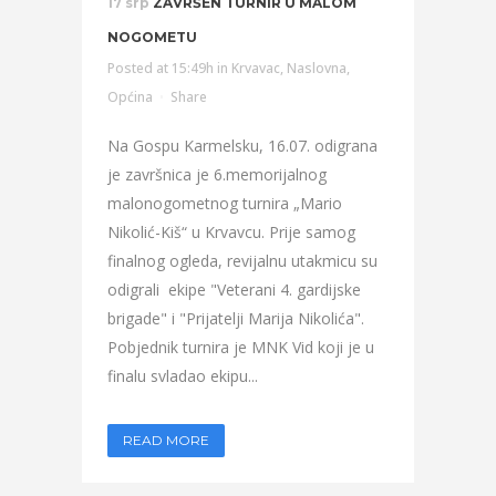
17 srp
ZAVRŠEN TURNIR U MALOM
NOGOMETU
Posted at 15:49h
in
Krvavac
,
Naslovna
,
Općina
Share
Na Gospu Karmelsku, 16.07. odigrana
je završnica je 6.memorijalnog
malonogometnog turnira „Mario
Nikolić-Kiš“ u Krvavcu. Prije samog
finalnog ogleda, revijalnu utakmicu su
odigrali ekipe "Veterani 4. gardijske
brigade" i "Prijatelji Marija Nikolića".
Pobjednik turnira je MNK Vid koji je u
finalu svladao ekipu...
READ MORE