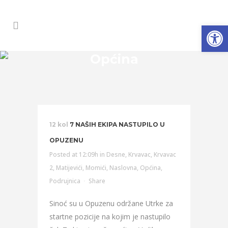
Open
Općina
12 kol
7 NAŠIH EKIPA NASTUPILO U
OPUZENU
Posted at 12:09h
in
Desne
,
Krvavac
,
Krvavac
2
,
Matijevići
,
Momići
,
Naslovna
,
Općina
,
Podrujnica
Share
Sinoć su u Opuzenu održane Utrke za
startne pozicije na kojim je nastupilo