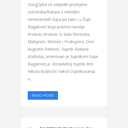
Ovog ljeta će uslijediti promjene
svećenika/fratara u nekoliko
neretvanskih župa pa tako i u Župi
Bagalovići koja pokriva naselja
Krvavac,Krvavac II; Kula Norinska,
Matijevići, Momići i Podrujnica. Don
Augustin Radović, župnik Raduna
(Kaštela), imenovan je župnikom župe
Bagalovići,a dosadašnji župnik don
Nikola Bodrožić nakon župnikovanja
u...
READ MORE