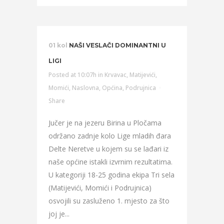
01 kol
NAŠI VESLAČI DOMINANTNI U
LIGI
Posted at 10:07h
in
Krvavac
,
Matijevići
,
Momići
,
Naslovna
,
Općina
,
Podrujnica
Share
Jučer je na jezeru Birina u Pločama
održano zadnje kolo Lige mladih đara
Delte Neretve u kojem su se lađari iz
naše općine istakli izvrnim rezultatima.
U kategoriji 18-25 godina ekipa Tri sela
(Matijevići, Momići i Podrujnica)
osvojili su zasluženo 1. mjesto za što
joj je...