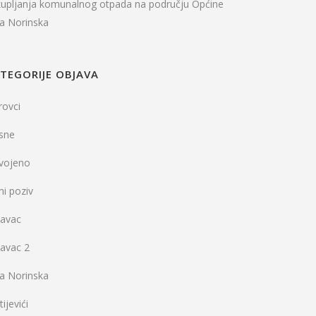
kupljanja komunalnog otpada na području Općine
la Norinska
TEGORIJE OBJAVA
rovci
sne
dvojeno
ni poziv
vavac
vavac 2
la Norinska
ijevići