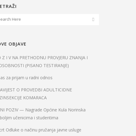
ETRAŽI
VE OBJAVE
O Z I V NA PRETHODNU PROVJERU ZNANJA I
OSOBNOSTI (PISANO TESTIRANJE)
as za prijam u radni odnos
AVIJEST O PROVEDBI ADULTICIDNE
ZINSEKCIJE KOMARACA
VNI POZIV — Nagrade Općine Kula Norinska
boljim učenicima i studentima
rt Odluke o načinu pružanja javne usluge