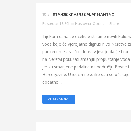
10 sij
STANJE KRAJNJE ALARMANTNO
Posted at 19:20h
in
Naslovna
,
Općina
Share
Tijekom dana se očekuje stizanje novih količin
voda koje će vjerojatno dignuti nivo Neretve z
par centimetara. No dobra vijest je da će bran
na Neretvi pokušati smanjiti propuštanje voda
jer su smanjene padaline na području Bosne i
Hercegovine. U idućih nekoliko sati se očekuje
dodatno,...
READ MORE