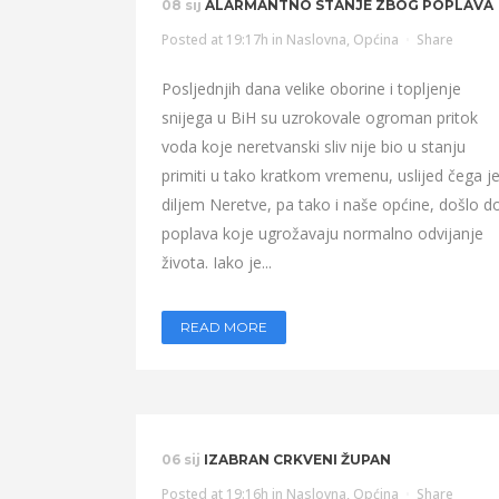
08 sij
ALARMANTNO STANJE ZBOG POPLAVA
Posted at 19:17h
in
Naslovna
,
Općina
Share
Posljednjih dana velike oborine i topljenje
snijega u BiH su uzrokovale ogroman pritok
voda koje neretvanski sliv nije bio u stanju
primiti u tako kratkom vremenu, uslijed čega j
diljem Neretve, pa tako i naše općine, došlo d
poplava koje ugrožavaju normalno odvijanje
života. Iako je...
READ MORE
06 sij
IZABRAN CRKVENI ŽUPAN
Posted at 19:16h
in
Naslovna
,
Općina
Share