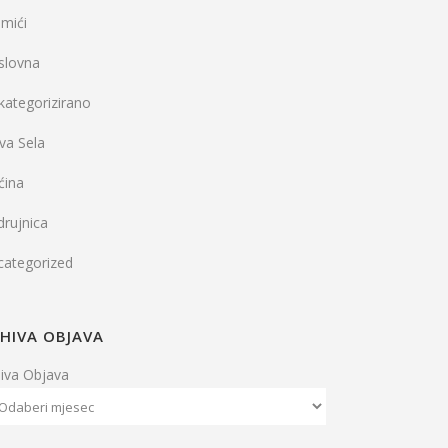
mići
slovna
kategorizirano
va Sela
ćina
rujnica
categorized
HIVA OBJAVA
hiva Objava