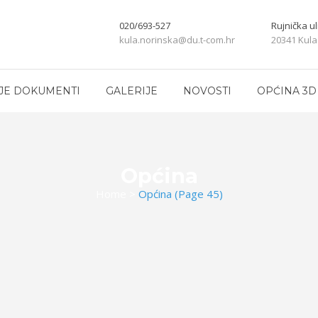
020/693-527
Rujnička ul
kula.norinska@du.t-com.hr
20341 Kula
JE DOKUMENTI
GALERIJE
NOVOSTI
OPĆINA 3D
Općina
Home
>
Općina
(Page 45)