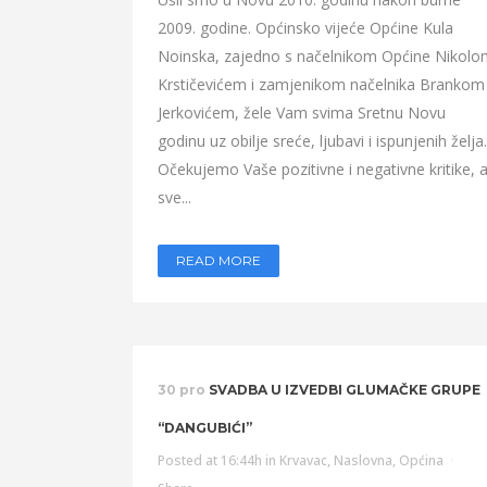
2009. godine. Općinsko vijeće Općine Kula
Noinska, zajedno s načelnikom Općine Nikolo
Krstičevićem i zamjenikom načelnika Brankom
Jerkovićem, žele Vam svima Sretnu Novu
godinu uz obilje sreće, ljubavi i ispunjenih želja.
Očekujemo Vaše pozitivne i negativne kritike, 
sve...
READ MORE
30 pro
SVADBA U IZVEDBI GLUMAČKE GRUPE
“DANGUBIĆI”
Posted at 16:44h
in
Krvavac
,
Naslovna
,
Općina