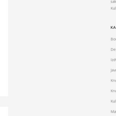
sa
Ku
KA
Bo
De
Iz
Jav
Kr
Kr
Ku
Mat