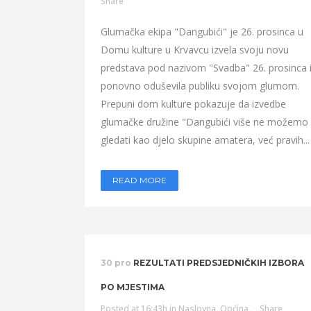
Share
Glumačka ekipa "Dangubići" je 26. prosinca u
Domu kulture u Krvavcu izvela svoju novu
predstava pod nazivom "Svadba" 26. prosinca 
ponovno oduševila publiku svojom glumom.
Prepuni dom kulture pokazuje da izvedbe
glumačke družine "Dangubići više ne možemo
gledati kao djelo skupine amatera, već pravih...
READ MORE
30 pro
REZULTATI PREDSJEDNIČKIH IZBORA
PO MJESTIMA
Posted at 16:43h
in
Naslovna
,
Općina
Share