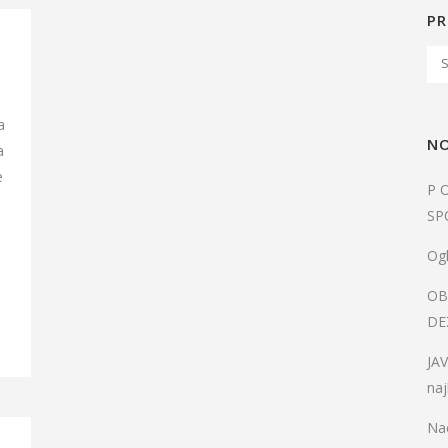
PR
a
NO
a
e
P 
SP
Ogl
OB
DE
JA
naj
Nac