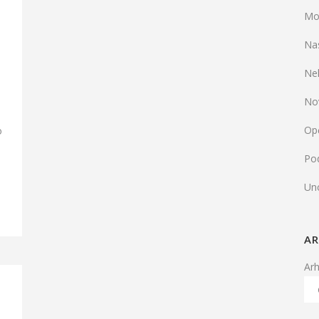
Mo
Na
Ne
No
e
Op
o
Pod
Un
AR
Ar