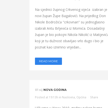
Na sjednici župnog Crkvenog vijeća izabran je
novi župan Župe Bagalovići. Na prijedlog Don
Nikole Bodrožića "crkovnari" su jednoglasno
izabrali Antu Brljevića iz Momića. Dosadašnji
župan je bio pokojni Nikola Nikolić iz Matijević
koji je tu dužnost obavljao vrlo dugo i bio je
poznat kao iznimno vrijedan...
READ MORE
01 sij
NOVA GODINA
Posted at 19:13h
in
Naslovna
,
Općina
Share
Ušli smo u Novu 2010. godinu nakon burne