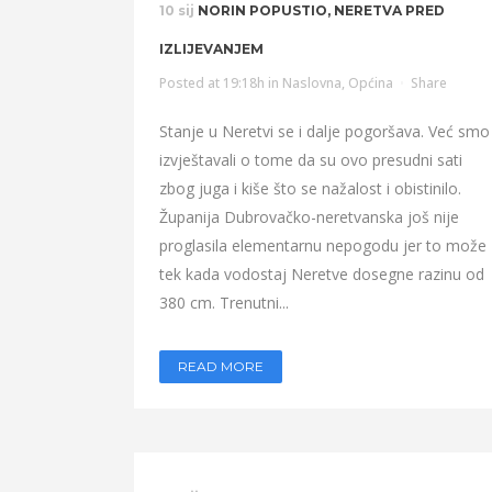
10 sij
NORIN POPUSTIO, NERETVA PRED
IZLIJEVANJEM
Posted at 19:18h
in
Naslovna
,
Općina
Share
Stanje u Neretvi se i dalje pogoršava. Već smo
izvještavali o tome da su ovo presudni sati
zbog juga i kiše što se nažalost i obistinilo.
Županija Dubrovačko-neretvanska još nije
proglasila elementarnu nepogodu jer to može
tek kada vodostaj Neretve dosegne razinu od
380 cm. Trenutni...
READ MORE