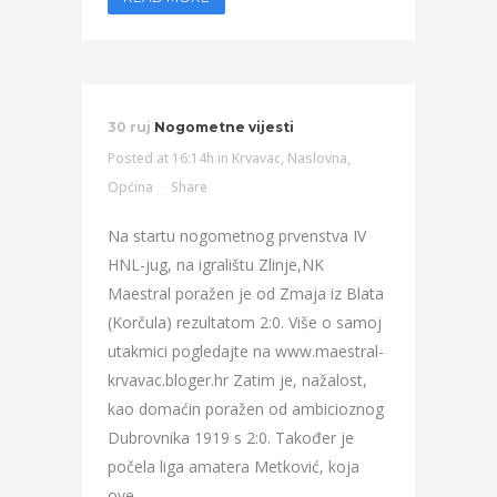
30 ruj
Nogometne vijesti
Posted at 16:14h
in
Krvavac
,
Naslovna
,
Općina
Share
Na startu nogometnog prvenstva IV
HNL-jug, na igralištu Zlinje,NK
Maestral poražen je od Zmaja iz Blata
(Korčula) rezultatom 2:0. Više o samoj
utakmici pogledajte na www.maestral-
krvavac.bloger.hr Zatim je, nažalost,
kao domaćin poražen od ambicioznog
Dubrovnika 1919 s 2:0. Također je
počela liga amatera Metković, koja
ove...