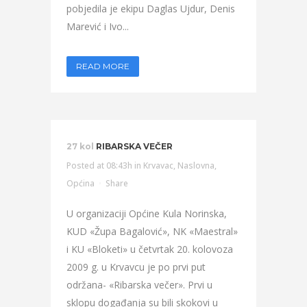
pobjedila je ekipu Daglas Ujdur, Denis
Marević i Ivo...
READ MORE
27 kol
RIBARSKA VEČER
Posted at 08:43h
in
Krvavac
,
Naslovna
,
Općina
Share
U organizaciji Općine Kula Norinska,
KUD «Župa Bagalović», NK «Maestral»
i KU «Bloketi» u četvrtak 20. kolovoza
2009 g. u Krvavcu je po prvi put
održana- «Ribarska večer». Prvi u
sklopu događanja su bili skokovi u