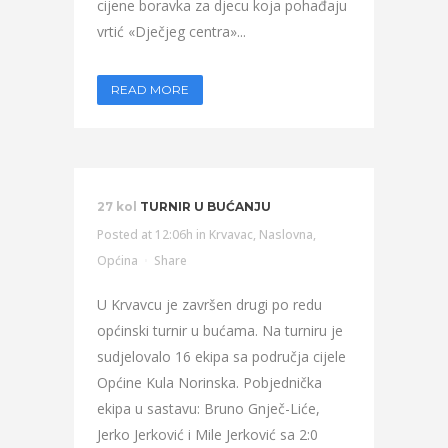
cijene boravka za djecu koja pohađaju
vrtić «Dječjeg centra»...
READ MORE
27 kol
TURNIR U BUĆANJU
Posted at 12:06h
in
Krvavac
,
Naslovna
,
Općina
Share
U Krvavcu je završen drugi po redu
općinski turnir u bućama. Na turniru je
sudjelovalo 16 ekipa sa područja cijele
Općine Kula Norinska. Pobjednička
ekipa u sastavu: Bruno Gnječ-Liće,
Jerko Jerković i Mile Jerković sa 2:0