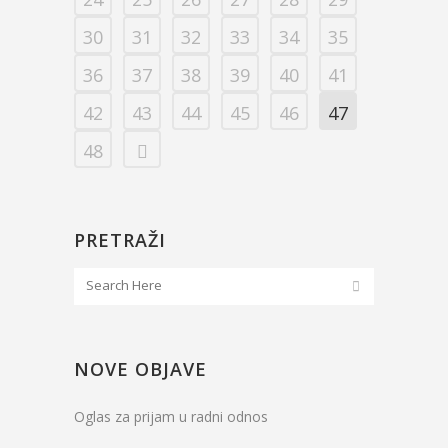
30
31
32
33
34
35
36
37
38
39
40
41
42
43
44
45
46
47
48
PRETRAŽI
NOVE OBJAVE
Oglas za prijam u radni odnos