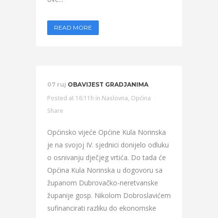
READ MORE
07 ruj
OBAVIJEST GRADJANIMA
Posted at 16:11h
in
Naslovna
,
Općina
Share
Općinsko vijeće Općine Kula Norinska
je na svojoj IV. sjednici donijelo odluku
o osnivanju dječjeg vrtića. Do tada će
Općina Kula Norinska u dogovoru sa
županom Dubrovačko-neretvanske
županije gosp. Nikolom Dobroslavićem
sufinancirati razliku do ekonomske