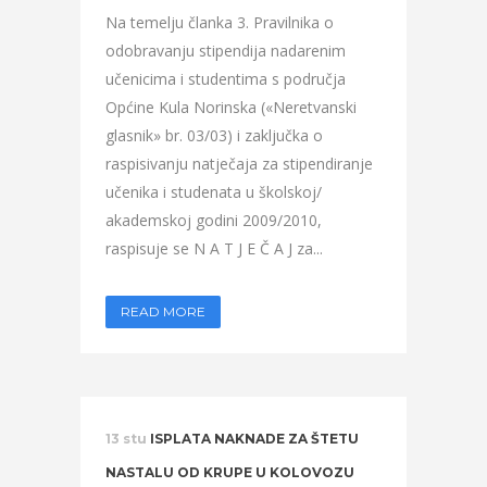
Na temelju članka 3. Pravilnika o
odobravanju stipendija nadarenim
učenicima i studentima s područja
Općine Kula Norinska («Neretvanski
glasnik» br. 03/03) i zaključka o
raspisivanju natječaja za stipendiranje
učenika i studenata u školskoj/
akademskoj godini 2009/2010,
raspisuje se N A T J E Č A J za...
READ MORE
13 stu
ISPLATA NAKNADE ZA ŠTETU
NASTALU OD KRUPE U KOLOVOZU