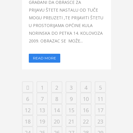
GRAĐANI DA OBRASCE ZA
PRIJAVU ŠTETE NASTALU OD TUČE
MOGU PREUZETI ,TE PRIJAVITI ŠTETU
U PROSTORIJAMA OPĆINE KULA
NORINSKA DO PETKA 14. KOLOVOZA
2009. OBRAZAC SE MOŽE...
READ MORE
1
2
3
4
5
6
7
8
9
10
11
12
13
14
15
16
17
18
19
20
21
22
23
24
25
26
27
28
29