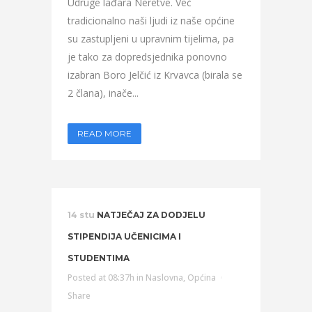
Udruge lađara Neretve. Već
tradicionalno naši ljudi iz naše općine
su zastupljeni u upravnim tijelima, pa
je tako za dopredsjednika ponovno
izabran Boro Jelčić iz Krvavca (birala se
2 člana), inače...
READ MORE
14 stu
NATJEČAJ ZA DODJELU
STIPENDIJA UČENICIMA I
STUDENTIMA
Posted at 08:37h
in
Naslovna
,
Općina
Share