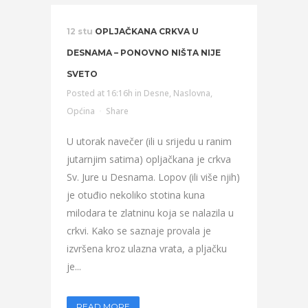
12 stu
OPLJAČKANA CRKVA U
DESNAMA – PONOVNO NIŠTA NIJE
SVETO
Posted at 16:16h
in
Desne
,
Naslovna
,
Općina
Share
U utorak navečer (ili u srijedu u ranim
jutarnjim satima) opljačkana je crkva
Sv. Jure u Desnama. Lopov (ili više njih)
je otuđio nekoliko stotina kuna
milodara te zlatninu koja se nalazila u
crkvi. Kako se saznaje provala je
izvršena kroz ulazna vrata, a pljačku
je...
READ MORE