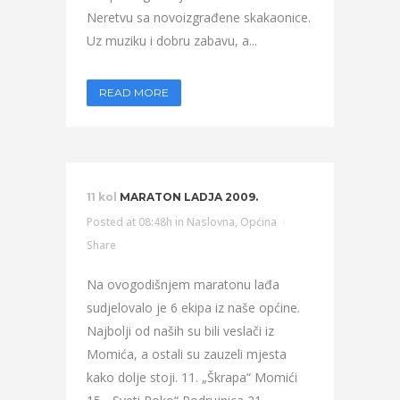
Neretvu sa novoizgrađene skakaonice.
Uz muziku i dobru zabavu, a...
READ MORE
11 kol
MARATON LADJA 2009.
Posted at 08:48h
in
Naslovna
,
Općina
Share
Na ovogodišnjem maratonu lađa
sudjelovalo je 6 ekipa iz naše općine.
Najbolji od naših su bili veslači iz
Momića, a ostali su zauzeli mjesta
kako dolje stoji. 11. „Škrapa“ Momići