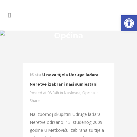
Open
Općina
16 stu
U nova tijela Udruge lađara
Neretve izabrani naši sumještani
Posted at 08:34h
in
Naslovna
,
Općina
Share
Na izbornoj skupštini Udruge lađara
Neretve održanoj 13. studenog 2009.
godine u Metkoviću izabirana su tijela