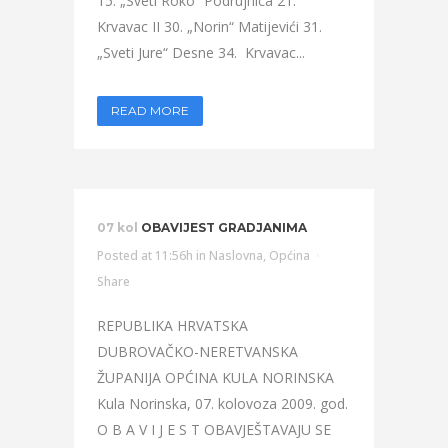
15. „Sveti Roko“ Podrujnica 21.
Krvavac II 30. „Norin“ Matijevići 31.
„Sveti Jure“ Desne 34. Krvavac...
READ MORE
07 kol
OBAVIJEST GRADJANIMA
Posted at 11:56h
in
Naslovna
,
Općina
Share
REPUBLIKA HRVATSKA
DUBROVAČKO-NERETVANSKA
ŽUPANIJA OPĆINA KULA NORINSKA
Kula Norinska, 07. kolovoza 2009. god.
O B A V I J E S T OBAVJEŠTAVAJU SE