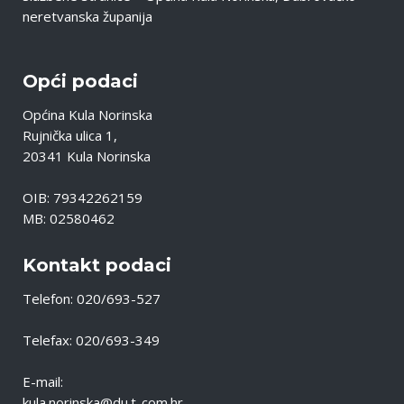
neretvanska županija
Opći podaci
Općina Kula Norinska
Rujnička ulica 1,
20341 Kula Norinska
OIB: 79342262159
MB: 02580462
Kontakt podaci
Telefon: 020/693-527
Telefax: 020/693-349
E-mail:
kula.norinska@du.t-com.hr